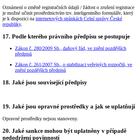
Oznámení o změně registračních údajů / žádost o zrušení registrace
je možné učinit prostřednictvím tzv. inteligentního formuláře, který
je k dispozici na
internetových stránkách Celní správy České
republiky
.
17. Podle kterého právního předpisu se postupuje
Zákon č. 280/2009 Sb., daňový řád, ve znění pozdějších
předpisů
Zákon č. 261/2007 Sb., o stabilizaci veřejných rozpočtů, ve
znění pozdějších předpisů
18. Jaké jsou související předpisy
19. Jaké jsou opravné prostředky a jak se uplatňují
Opravné prostředky nejsou stanoveny.
20. Jaké sankce mohou být uplatněny v případě
nedodržení povinností