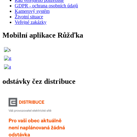
Řád veřejného pohřebiště
GDPR - ochrana osobních údajů
Kamerový systém
Životní situace
Veřejné zakázky
Mobilní aplikace Růžďka
odstávky čez distribuce