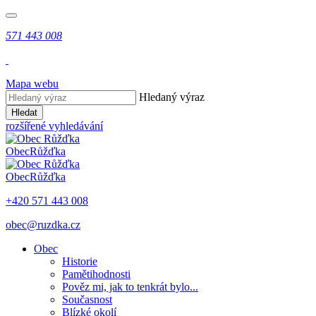
571 443 008
Mapa webu
Hledaný výraz
Hledat
rozšířené vyhledávání
Obec
Růžďka
Obec
Růžďka
+420 571 443 008
obec@ruzdka.cz
Obec
Historie
Pamětihodnosti
Pověz mi, jak to tenkrát bylo...
Současnost
Blízké okolí