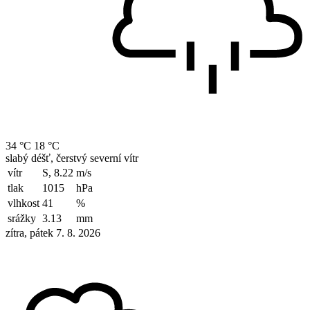
34 °C
18 °C
slabý déšť, čerstvý severní vítr
vítr
S, 8.22
m/s
tlak
1015
hPa
vlhkost
41
%
srážky
3.13
mm
zítra, pátek 7. 8. 2026