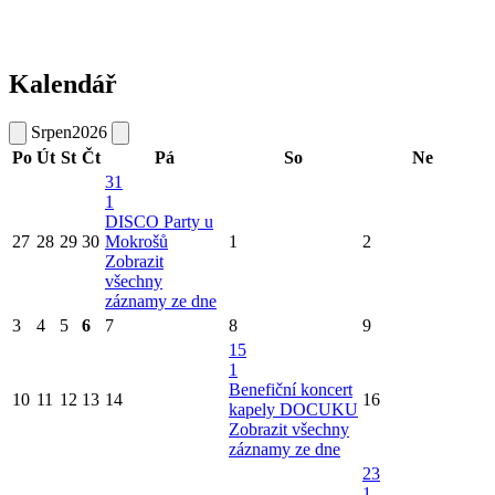
Kalendář
Srpen
2026
Po
Út
St
Čt
Pá
So
Ne
31
1
DISCO Party u
27
28
29
30
Mokrošů
1
2
Zobrazit
všechny
záznamy ze dne
3
4
5
6
7
8
9
15
1
Benefiční koncert
10
11
12
13
14
16
kapely DOCUKU
Zobrazit všechny
záznamy ze dne
23
1