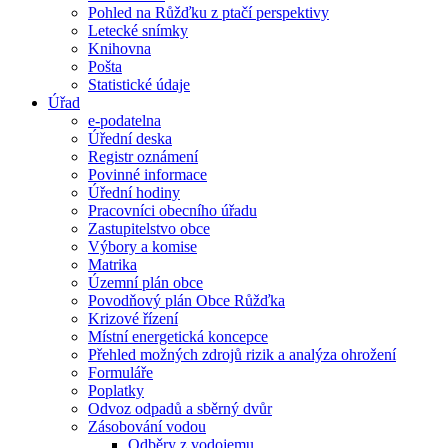
Pohled na Růžďku z ptačí perspektivy
Letecké snímky
Knihovna
Pošta
Statistické údaje
Úřad
e-podatelna
Úřední deska
Registr oznámení
Povinné informace
Úřední hodiny
Pracovníci obecního úřadu
Zastupitelstvo obce
Výbory a komise
Matrika
Územní plán obce
Povodňový plán Obce Růžďka
Krizové řízení
Místní energetická koncepce
Přehled možných zdrojů rizik a analýza ohrožení
Formuláře
Poplatky
Odvoz odpadů a sběrný dvůr
Zásobování vodou
Odběry z vodojemu