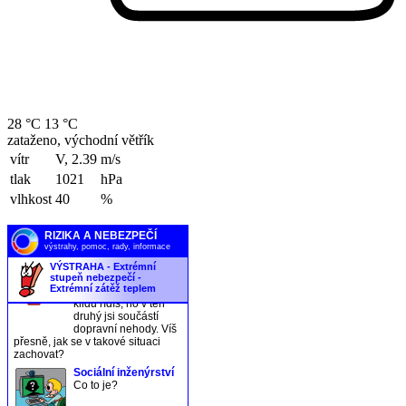
28 °C
13 °C
zataženo, východní větřík
vítr
V, 2.39
m/s
tlak
1021
hPa
vlhkost
40
%