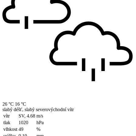
26 °C
16 °C
slabý déšť, slabý severovýchodní vítr
vítr
SV, 4.68
m/s
tlak
1020
hPa
vlhkost
49
%
srážky
0.19
mm