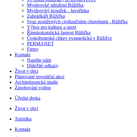
Myslivecké sdružení Růžďka
Myslivecký kroužek - Javořinka
Zahrádkáři Růžďka
Svaz postižených civilizačními chorobami - Růžďka
Výbor pro kulturu a sport
Římskokatolická farnost Růžďka
Českobratrská církev evangelická v Růžďce
PERMANET
Firmy
Kontakt
Napište nám
Důležité odkazy
Život v obci
Plánované investiční akce
Architektonická studie
Zásobování vodou
Úřední deska
Život v obci
Turistika
Kontakt