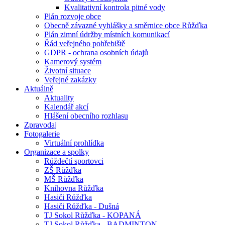
Kvalitativní kontrola pitné vody
Plán rozvoje obce
Obecně závazné vyhlášky a směrnice obce Růžďka
Plán zimní údržby místních komunikací
Řád veřejného pohřebiště
GDPR - ochrana osobních údajů
Kamerový systém
Životní situace
Veřejné zakázky
Aktuálně
Aktuality
Kalendář akcí
Hlášení obecního rozhlasu
Zpravodaj
Fotogalerie
Virtuální prohlídka
Organizace a spolky
Růždečtí sportovci
ZŠ Růžďka
MŠ Růžďka
Knihovna Růžďka
Hasiči Růžďka
Hasiči Růžďka - Dušná
TJ Sokol Růžďka - KOPANÁ
TJ Sokol Růžďka - BADMINTON