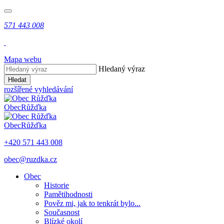
571 443 008
Mapa webu
Hledaný výraz
Hledat
rozšířené vyhledávání
Obec
Růžďka
Obec
Růžďka
+420 571 443 008
obec@ruzdka.cz
Obec
Historie
Pamětihodnosti
Pověz mi, jak to tenkrát bylo...
Současnost
Blízké okolí