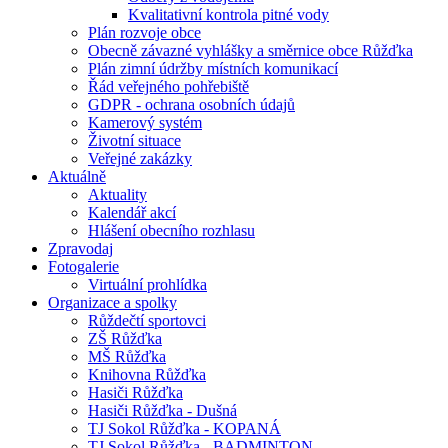
Kvalitativní kontrola pitné vody
Plán rozvoje obce
Obecně závazné vyhlášky a směrnice obce Růžďka
Plán zimní údržby místních komunikací
Řád veřejného pohřebiště
GDPR - ochrana osobních údajů
Kamerový systém
Životní situace
Veřejné zakázky
Aktuálně
Aktuality
Kalendář akcí
Hlášení obecního rozhlasu
Zpravodaj
Fotogalerie
Virtuální prohlídka
Organizace a spolky
Růždečtí sportovci
ZŠ Růžďka
MŠ Růžďka
Knihovna Růžďka
Hasiči Růžďka
Hasiči Růžďka - Dušná
TJ Sokol Růžďka - KOPANÁ
TJ Sokol Růžďka - BADMINTON