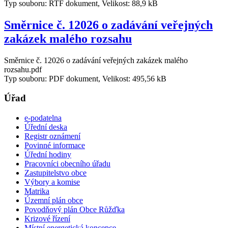
Typ souboru: RTF dokument, Velikost: 88,9 kB
Směrnice č. 12026 o zadávání veřejných
zakázek malého rozsahu
Směrnice č. 12026 o zadávání veřejných zakázek malého
rozsahu.pdf
Typ souboru: PDF dokument, Velikost: 495,56 kB
Úřad
e-podatelna
Úřední deska
Registr oznámení
Povinné informace
Úřední hodiny
Pracovníci obecního úřadu
Zastupitelstvo obce
Výbory a komise
Matrika
Územní plán obce
Povodňový plán Obce Růžďka
Krizové řízení
Místní energetická koncepce