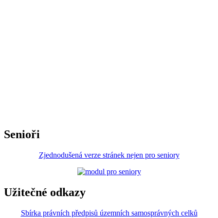
Senioři
Zjednodušená verze stránek nejen pro seniory
Užitečné odkazy
Sbírka právních předpisů územních samosprávných celků