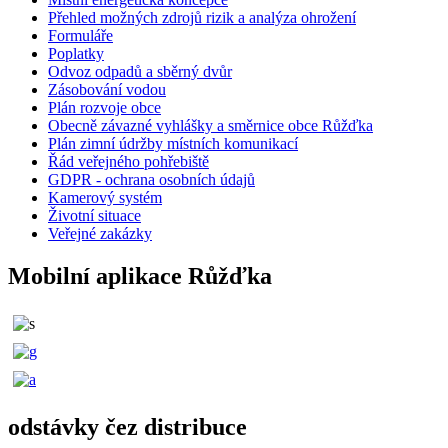
Přehled možných zdrojů rizik a analýza ohrožení
Formuláře
Poplatky
Odvoz odpadů a sběrný dvůr
Zásobování vodou
Plán rozvoje obce
Obecně závazné vyhlášky a směrnice obce Růžďka
Plán zimní údržby místních komunikací
Řád veřejného pohřebiště
GDPR - ochrana osobních údajů
Kamerový systém
Životní situace
Veřejné zakázky
Mobilní aplikace Růžďka
odstávky čez distribuce