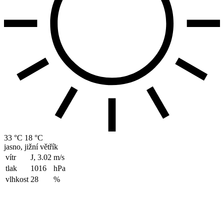
33 °C
18 °C
jasno, jižní větřík
vítr
J, 3.02
m/s
tlak
1016
hPa
vlhkost
28
%