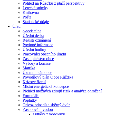
Pohled na Růžďku z ptačí perspektivy
Letecké snímky
Knihovna
Pošta
Statistické údaje
Úřad
e-podatelna
Úřední deska
Registr oznámení
Povinné informace
Úřední hodiny
Pracovníci obecního úřadu
Zastupitelstvo obce
Výbory a komise
Matrika
Územní plán obce
Povodňový plán Obce Růžďka
Krizové řízení
Místní energetická koncepce
Přehled možných zdrojů rizik a analýza ohrožení
Formuláře
Poplatky
Odvoz odpadů a sběrný dvůr
Zásobování vodou
Odběry z vodojemu