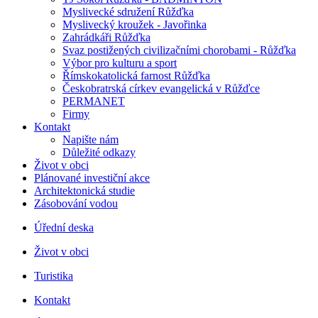
Myslivecké sdružení Růžďka
Myslivecký kroužek - Javořinka
Zahrádkáři Růžďka
Svaz postižených civilizačními chorobami - Růžďka
Výbor pro kulturu a sport
Římskokatolická farnost Růžďka
Českobratrská církev evangelická v Růžďce
PERMANET
Firmy
Kontakt
Napište nám
Důležité odkazy
Život v obci
Plánované investiční akce
Architektonická studie
Zásobování vodou
Úřední deska
Život v obci
Turistika
Kontakt