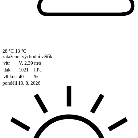
28 °C
13 °C
zataženo, východní větřík
vítr
V, 2.39
m/s
tlak
1021
hPa
vlhkost
40
%
pondělí 10. 8. 2026