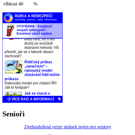
vlhkost
40
%
Senioři
Zjednodušená verze stránek nejen pro seniory