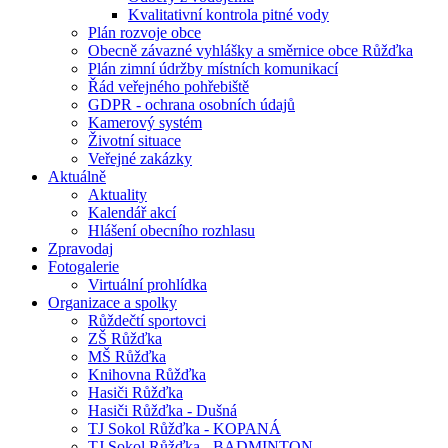
Kvalitativní kontrola pitné vody
Plán rozvoje obce
Obecně závazné vyhlášky a směrnice obce Růžďka
Plán zimní údržby místních komunikací
Řád veřejného pohřebiště
GDPR - ochrana osobních údajů
Kamerový systém
Životní situace
Veřejné zakázky
Aktuálně
Aktuality
Kalendář akcí
Hlášení obecního rozhlasu
Zpravodaj
Fotogalerie
Virtuální prohlídka
Organizace a spolky
Růždečtí sportovci
ZŠ Růžďka
MŠ Růžďka
Knihovna Růžďka
Hasiči Růžďka
Hasiči Růžďka - Dušná
TJ Sokol Růžďka - KOPANÁ
TJ Sokol Růžďka - BADMINTON