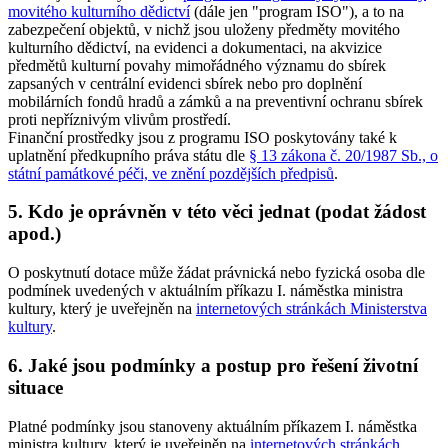
movitého kulturního dědictví
(dále jen "program ISO"), a to na
zabezpečení objektů, v nichž jsou uloženy předměty movitého
kulturního dědictví, na evidenci a dokumentaci, na akvizice
předmětů kulturní povahy mimořádného významu do sbírek
zapsaných v centrální evidenci sbírek nebo pro doplnění
mobilárních fondů hradů a zámků a na preventivní ochranu sbírek
proti nepříznivým vlivům prostředí.
Finanční prostředky jsou z programu ISO poskytovány také k
uplatnění předkupního práva státu dle
§ 13 zákona č. 20/1987 Sb., o
státní památkové péči, ve znění pozdějších předpisů
.
5. Kdo je oprávněn v této věci jednat (podat žádost
apod.)
O poskytnutí dotace může žádat právnická nebo fyzická osoba dle
podmínek uvedených v aktuálním příkazu I. náměstka ministra
kultury, který je uveřejněn na
internetových stránkách Ministerstva
kultury
.
6. Jaké jsou podmínky a postup pro řešení životní
situace
Platné podmínky jsou stanoveny aktuálním příkazem I. náměstka
ministra kultury, který je uveřejněn na
internetových stránkách