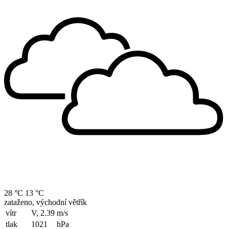
28 °C
13 °C
zataženo, východní větřík
vítr
V, 2.39
m/s
tlak
1021
hPa