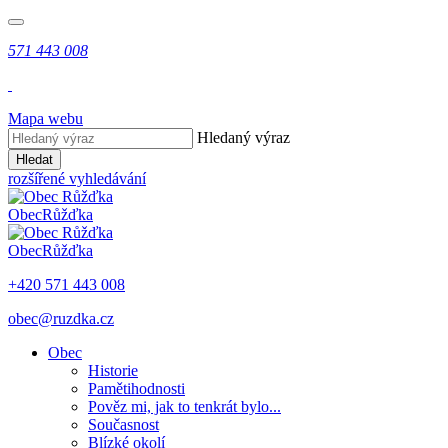
571 443 008
Mapa webu
Hledaný výraz
Hledat
rozšířené vyhledávání
Obec
Růžďka
Obec
Růžďka
+420 571 443 008
obec@ruzdka.cz
Obec
Historie
Pamětihodnosti
Pověz mi, jak to tenkrát bylo...
Současnost
Blízké okolí