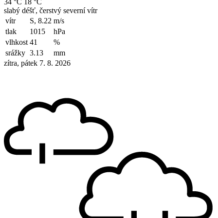
34 °C
18 °C
slabý déšť, čerstvý severní vítr
vítr
S, 8.22
m/s
tlak
1015
hPa
vlhkost
41
%
srážky
3.13
mm
zítra, pátek 7. 8. 2026