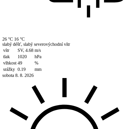
26 °C
16 °C
slabý déšť, slabý severovýchodní vítr
vítr
SV, 4.68
m/s
tlak
1020
hPa
vlhkost
49
%
srážky
0.19
mm
sobota 8. 8. 2026