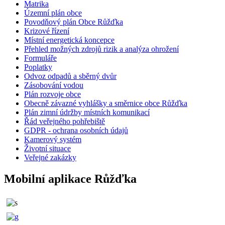
Matrika
Územní plán obce
Povodňový plán Obce Růžďka
Krizové řízení
Místní energetická koncepce
Přehled možných zdrojů rizik a analýza ohrožení
Formuláře
Poplatky
Odvoz odpadů a sběrný dvůr
Zásobování vodou
Plán rozvoje obce
Obecně závazné vyhlášky a směrnice obce Růžďka
Plán zimní údržby místních komunikací
Řád veřejného pohřebiště
GDPR - ochrana osobních údajů
Kamerový systém
Životní situace
Veřejné zakázky
Mobilní aplikace Růžďka