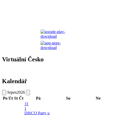
Virtuální Česko
Kalendář
Srpen
2026
Po
Út
St
Čt
Pá
So
Ne
31
1
DISCO Party u