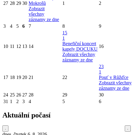
27
28
29
30
Mokrošů
1
2
Zobrazit
všechny
záznamy ze dne
3
4
5
6
7
8
9
15
1
Benefiční koncert
10
11
12
13
14
16
kapely DOCUKU
Zobrazit všechny
záznamy ze dne
23
1
17
18
19
20
21
22
Pouť v Růžďce
Zobrazit všechny
záznamy ze dne
24
25
26
27
28
29
30
31
1
2
3
4
5
6
Aktuální počasí
dnes, čtvrtek 6. 8. 2026