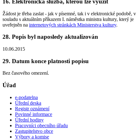
16. Elektronická služba, kterou lze využít
Žádost je třeba zaslat - jak v písemné, tak i v elektronické podobě, v
souladu s aktuálním příkazem I. náměstka ministra kultury, který je
uveřejněn na
internetových stránkách Ministerstva kultury
.
28. Popis byl naposledy aktualizován
10.06.2015
29. Datum konce platnosti popisu
Bez časového omezení.
Úřad
e-podatelna
Úřední deska
Registr oznámení
Povinné informace
Úřední hodiny
Pracovníci obecního úřadu
Zastupitelstvo obce
Výbory a komise