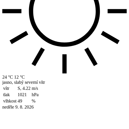
24 °C
12 °C
jasno, slabý severní vítr
vítr
S, 4.22
m/s
tlak
1021
hPa
vlhkost
49
%
neděle 9. 8. 2026