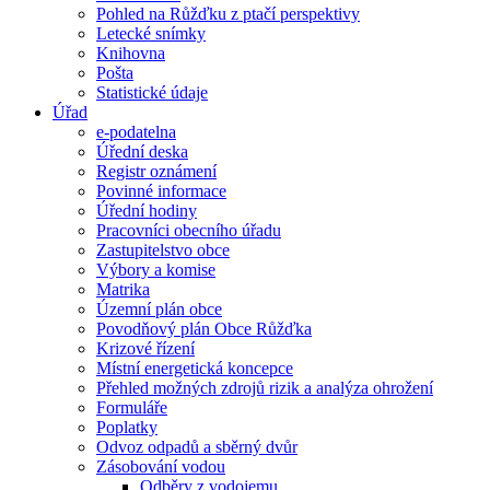
Pohled na Růžďku z ptačí perspektivy
Letecké snímky
Knihovna
Pošta
Statistické údaje
Úřad
e-podatelna
Úřední deska
Registr oznámení
Povinné informace
Úřední hodiny
Pracovníci obecního úřadu
Zastupitelstvo obce
Výbory a komise
Matrika
Územní plán obce
Povodňový plán Obce Růžďka
Krizové řízení
Místní energetická koncepce
Přehled možných zdrojů rizik a analýza ohrožení
Formuláře
Poplatky
Odvoz odpadů a sběrný dvůr
Zásobování vodou
Odběry z vodojemu