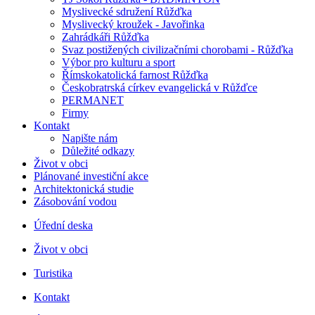
Myslivecké sdružení Růžďka
Myslivecký kroužek - Javořinka
Zahrádkáři Růžďka
Svaz postižených civilizačními chorobami - Růžďka
Výbor pro kulturu a sport
Římskokatolická farnost Růžďka
Českobratrská církev evangelická v Růžďce
PERMANET
Firmy
Kontakt
Napište nám
Důležité odkazy
Život v obci
Plánované investiční akce
Architektonická studie
Zásobování vodou
Úřední deska
Život v obci
Turistika
Kontakt