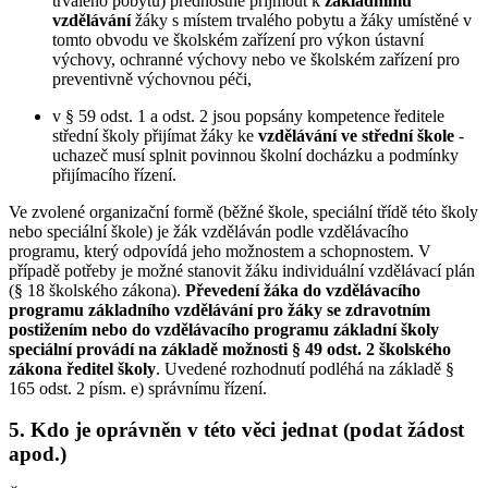
trvalého pobytu) přednostně přijmout k
základnímu
vzdělávání
žáky s místem trvalého pobytu a žáky umístěné v
tomto obvodu ve školském zařízení pro výkon ústavní
výchovy, ochranné výchovy nebo ve školském zařízení pro
preventivně výchovnou péči,
v § 59 odst. 1 a odst. 2 jsou popsány kompetence ředitele
střední školy přijímat žáky ke
vzdělávání ve střední škole
-
uchazeč musí splnit povinnou školní docházku a podmínky
přijímacího řízení.
Ve zvolené organizační formě (běžné škole, speciální třídě této školy
nebo speciální škole) je žák vzděláván podle vzdělávacího
programu, který odpovídá jeho možnostem a schopnostem. V
případě potřeby je možné stanovit žáku individuální vzdělávací plán
(§ 18 školského zákona).
Převedení žáka do vzdělávacího
programu základního vzdělávání pro žáky se zdravotním
postižením nebo do vzdělávacího programu základní školy
speciální provádí na základě možnosti § 49 odst. 2 školského
zákona ředitel školy
. Uvedené rozhodnutí podléhá na základě §
165 odst. 2 písm. e) správnímu řízení.
5. Kdo je oprávněn v této věci jednat (podat žádost
apod.)