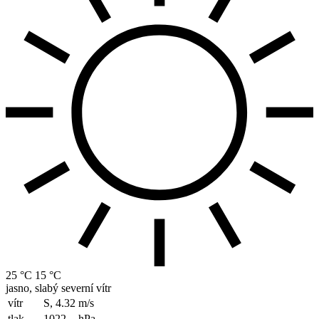
25 °C
15 °C
jasno, slabý severní vítr
vítr
S, 4.32
m/s
tlak
1022
hPa