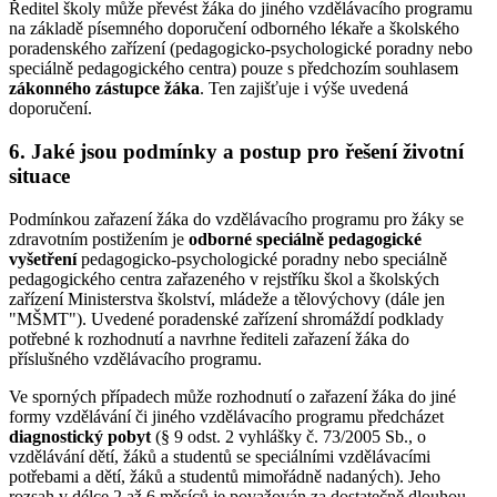
Ředitel školy může převést žáka do jiného vzdělávacího programu
na základě písemného doporučení odborného lékaře a školského
poradenského zařízení (pedagogicko-psychologické poradny nebo
speciálně pedagogického centra) pouze s předchozím souhlasem
zákonného zástupce žáka
. Ten zajišťuje i výše uvedená
doporučení.
6. Jaké jsou podmínky a postup pro řešení životní
situace
Podmínkou zařazení žáka do vzdělávacího programu pro žáky se
zdravotním postižením je
odborné speciálně pedagogické
vyšetření
pedagogicko-psychologické poradny nebo speciálně
pedagogického centra zařazeného v rejstříku škol a školských
zařízení Ministerstva školství, mládeže a tělovýchovy (dále jen
"MŠMT"). Uvedené poradenské zařízení shromáždí podklady
potřebné k rozhodnutí a navrhne řediteli zařazení žáka do
příslušného vzdělávacího programu.
Ve sporných případech může rozhodnutí o zařazení žáka do jiné
formy vzdělávání či jiného vzdělávacího programu předcházet
diagnostický pobyt
(§ 9 odst. 2 vyhlášky č. 73/2005 Sb., o
vzdělávání dětí, žáků a studentů se speciálními vzdělávacími
potřebami a dětí, žáků a studentů mimořádně nadaných). Jeho
rozsah v délce 2 až 6 měsíců je považován za dostatečně dlouhou