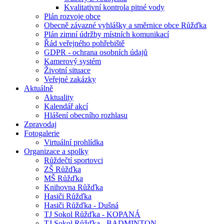
Kvalitativní kontrola pitné vody
Plán rozvoje obce
Obecně závazné vyhlášky a směrnice obce Růžďka
Plán zimní údržby místních komunikací
Řád veřejného pohřebiště
GDPR - ochrana osobních údajů
Kamerový systém
Životní situace
Veřejné zakázky
Aktuálně
Aktuality
Kalendář akcí
Hlášení obecního rozhlasu
Zpravodaj
Fotogalerie
Virtuální prohlídka
Organizace a spolky
Růždečtí sportovci
ZŠ Růžďka
MŠ Růžďka
Knihovna Růžďka
Hasiči Růžďka
Hasiči Růžďka - Dušná
TJ Sokol Růžďka - KOPANÁ
TJ Sokol Růžďka - BADMINTON