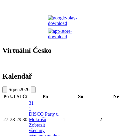
Virtuální Česko
Kalendář
Srpen
2026
Po
Út
St
Čt
Pá
So
Ne
31
1
DISCO Party u
27
28
29
30
Mokrošů
1
2
Zobrazit
všechny
záznamy ze dne