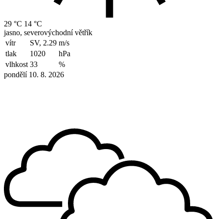
29 °C
14 °C
jasno, severovýchodní větřík
vítr
SV, 2.29
m/s
tlak
1020
hPa
vlhkost
33
%
pondělí 10. 8. 2026