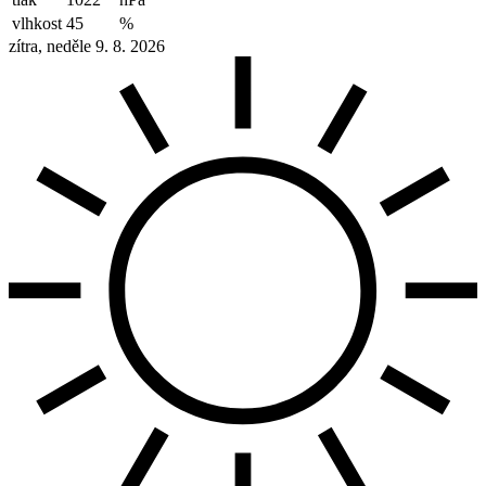
vlhkost
45
%
zítra, neděle 9. 8. 2026