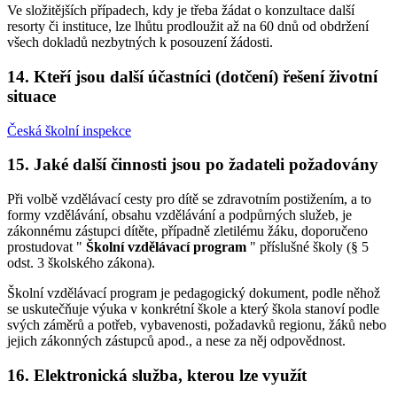
Ve složitějších případech, kdy je třeba žádat o konzultace další
resorty či instituce, lze lhůtu prodloužit až na 60 dnů od obdržení
všech dokladů nezbytných k posouzení žádosti.
14. Kteří jsou další účastníci (dotčení) řešení životní
situace
Česká školní inspekce
15. Jaké další činnosti jsou po žadateli požadovány
Při volbě vzdělávací cesty pro dítě se zdravotním postižením, a to
formy vzdělávání, obsahu vzdělávání a podpůrných služeb, je
zákonnému zástupci dítěte, případně zletilému žáku, doporučeno
prostudovat "
Školní vzdělávací program
" příslušné školy (§ 5
odst. 3 školského zákona).
Školní vzdělávací program je pedagogický dokument, podle něhož
se uskutečňuje výuka v konkrétní škole a který škola stanoví podle
svých záměrů a potřeb, vybavenosti, požadavků regionu, žáků nebo
jejich zákonných zástupců apod., a nese za něj odpovědnost.
16. Elektronická služba, kterou lze využít