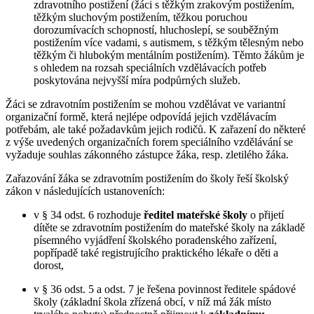
zdravotního postižení (žáci s těžkým zrakovým postižením,
těžkým sluchovým postižením, těžkou poruchou
dorozumívacích schopností, hluchoslepí, se souběžným
postižením více vadami, s autismem, s těžkým tělesným nebo
těžkým či hlubokým mentálním postižením). Těmto žákům je
s ohledem na rozsah speciálních vzdělávacích potřeb
poskytována nejvyšší míra podpůrných služeb.
Žáci se zdravotním postižením se mohou vzdělávat ve variantní
organizační formě, která nejlépe odpovídá jejich vzdělávacím
potřebám, ale také požadavkům jejich rodičů. K zařazení do některé
z výše uvedených organizačních forem speciálního vzdělávání se
vyžaduje souhlas zákonného zástupce žáka, resp. zletilého žáka.
Zařazování žáka se zdravotním postižením do školy řeší školský
zákon v následujících ustanoveních:
v § 34 odst. 6 rozhoduje
ředitel mateřské školy
o přijetí
dítěte se zdravotním postižením do mateřské školy na základě
písemného vyjádření školského poradenského zařízení,
popřípadě také registrujícího praktického lékaře o děti a
dorost,
v § 36 odst. 5 a odst. 7 je řešena povinnost ředitele spádové
školy (základní škola zřízená obcí, v níž má žák místo