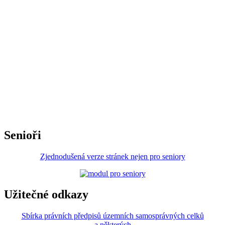
Senioři
Zjednodušená verze stránek nejen pro seniory
Užitečné odkazy
Sbírka právních předpisů územních samosprávných celků
a některých