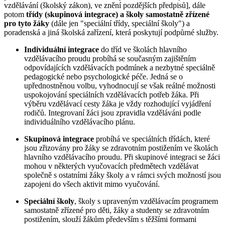
vzdělávání (školský zákon), ve znění pozdějších předpisů], dále
potom
třídy (skupinová integrace)
a školy samostatně zřízené
pro tyto žáky
(dále jen "speciální třídy, speciální školy") a
poradenská a jiná školská zařízení, která poskytují podpůrné služby.
Individuální integrace
do tříd ve školách hlavního
vzdělávacího proudu probíhá se současným zajištěním
odpovídajících vzdělávacích podmínek a nezbytné speciálně
pedagogické nebo psychologické péče. Jedná se o
upřednostněnou volbu, vyhodnocují se však reálné možnosti
uspokojování speciálních vzdělávacích potřeb žáka. Při
výběru vzdělávací cesty žáka je vždy rozhodující vyjádření
rodičů. Integrovaní žáci jsou zpravidla vzděláváni podle
individuálního vzdělávacího plánu.
Skupinová integrace
probíhá ve speciálních třídách, které
jsou zřizovány pro žáky se zdravotním postižením ve školách
hlavního vzdělávacího proudu. Při skupinové integraci se žáci
mohou v některých vyučovacích předmětech vzdělávat
společně s ostatními žáky školy a v rámci svých možností jsou
zapojeni do všech aktivit mimo vyučování.
Speciální školy
, školy s upraveným vzdělávacím programem
samostatně zřízené pro děti, žáky a studenty se zdravotním
postižením, slouží žákům především s těžšími formami