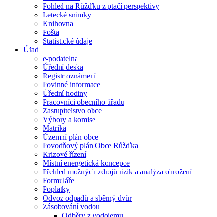
Pohled na Růžďku z ptačí perspektivy
Letecké snímky
Knihovna
Pošta
Statistické údaje
Úřad
e-podatelna
Úřední deska
Registr oznámení
Povinné informace
Úřední hodiny
Pracovníci obecního úřadu
Zastupitelstvo obce
Výbory a komise
Matrika
Územní plán obce
Povodňový plán Obce Růžďka
Krizové řízení
Místní energetická koncepce
Přehled možných zdrojů rizik a analýza ohrožení
Formuláře
Poplatky
Odvoz odpadů a sběrný dvůr
Zásobování vodou
Odběry z vodojemu