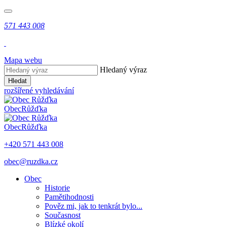
571 443 008
Mapa webu
Hledaný výraz
Hledat
rozšířené vyhledávání
Obec
Růžďka
Obec
Růžďka
+420 571 443 008
obec@ruzdka.cz
Obec
Historie
Pamětihodnosti
Pověz mi, jak to tenkrát bylo...
Současnost
Blízké okolí