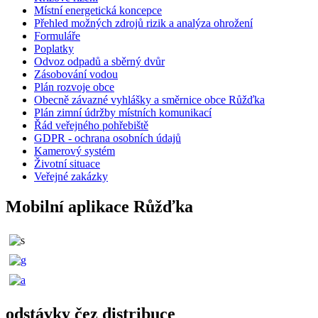
Místní energetická koncepce
Přehled možných zdrojů rizik a analýza ohrožení
Formuláře
Poplatky
Odvoz odpadů a sběrný dvůr
Zásobování vodou
Plán rozvoje obce
Obecně závazné vyhlášky a směrnice obce Růžďka
Plán zimní údržby místních komunikací
Řád veřejného pohřebiště
GDPR - ochrana osobních údajů
Kamerový systém
Životní situace
Veřejné zakázky
Mobilní aplikace Růžďka
odstávky čez distribuce