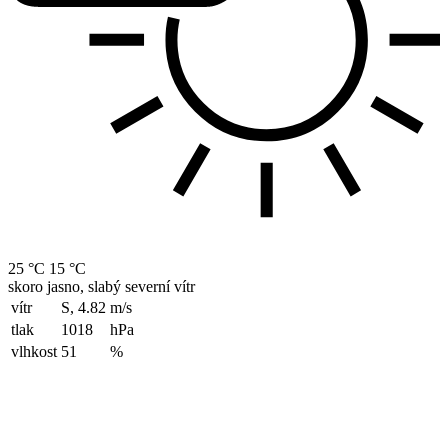
25 °C
15 °C
skoro jasno, slabý severní vítr
vítr
S, 4.82
m/s
tlak
1018
hPa
vlhkost
51
%