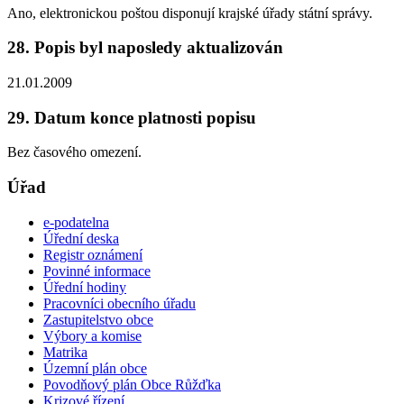
Ano, elektronickou poštou disponují krajské úřady státní správy.
28. Popis byl naposledy aktualizován
21.01.2009
29. Datum konce platnosti popisu
Bez časového omezení.
Úřad
e-podatelna
Úřední deska
Registr oznámení
Povinné informace
Úřední hodiny
Pracovníci obecního úřadu
Zastupitelstvo obce
Výbory a komise
Matrika
Územní plán obce
Povodňový plán Obce Růžďka
Krizové řízení