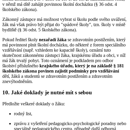
v němž má dítě zahájit povinnou školní docházku (§ 36 odst. 4
školského zákona).
Zákonný zástupce má možnost vybrat si školu podle svého uvážení,
žák má však právo být přijat do "spádové školy", tzn. školy v místě
bydliště (§ 36 odst. 5 školského zákona).
Pokud ředitel školy
nezařadí žáka
se zdravotním postižením, který
má povinnost plnit školní docházku, do některé z forem speciálního
vzdělávání (např. vzhledem ke kapacitě školy), oznámí tuto
skutečnost zákonnému zástupci žáka, krajskému úřadu a obci, v níž
má žák trvalý pobyt. Toto oznámení je podkladem pro odbor
školství příslušného
krajského úřadu, který je na základě § 181
školského zákona povinen zajistit podmínky pro vzdělávání
dětí, žáků a studentů se zdravotním postižením a zdravotním
znevýhodněním.
10. Jaké doklady je nutné mít s sebou
Předložte veškeré doklady o žáku:
rodný list,
zprávu z vyšetření pedagogicko-psychologické poradny nebo
speciálně pedagogického centra, případně další odborná