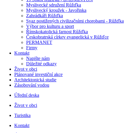
Myslivecké sdružení Růžďka
Myslivecký kroužek - Javořinka
Zahrádkáři Růžďka
Svaz postižených civilizačními chorobami - Růžďka
Výbor pro kulturu a sport
Římskokatolická farnost Růžďka
Českobratrská církev evangelická v Růžďce
PERMANET
Firmy
Kontakt
Napište nám
Důležité odkazy
Život v obci
Plánované investiční akce
Architektonická studie
Zásobování vodou
Úřední deska
Život v obci
Turistika
Kontakt