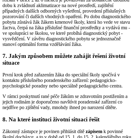
dobu k zvládnutí aklimatizace na nové prostředí, zajištění
případných dalších odborných vyšetření, provedení příslušných
pozorování či dalších vhodných opatření. Po dobu diagnostického
pobytu zůstává žák žákem kmenové školy, která ho vede ve stavu
žactva, čerpá na žáka příslušné finanční prostředky a vydává mu -
ve spolupráci se školou, ve které probíhá diagnostický pobyt -
vysvědčení. V závěru diagnostického pobytu se jednoznačně
stanoví optimální forma vzdělávání žáka.
7. Jakým způsobem můžete zahájit řešení životní
situace
První krok před zařazením žáka do speciální školy spočívá v
kontaktu příslušného poradenského zařízení: pedagogicko-
psychologické poradny nebo speciálně pedagogického centra.
V rámci poskytnutí rané péče žákům se zdravotním postižením a
jejich rodinám je doporučeno navštívit poradenské zařízení co
nejdříve po zjištění vady, mnohdy ihned po narození dítěte.
8. Na které instituci životní situaci řešit
Zákonný zástupce je povinen přihlásit dítě
zápisem
k povinné
školní docházce, a to v době od 15. 1. do 15. 2. kalendářního roku,