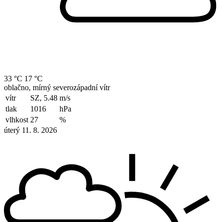
33 °C
17 °C
oblačno, mírný severozápadní vítr
vítr
SZ, 5.48
m/s
tlak
1016
hPa
vlhkost
27
%
úterý 11. 8. 2026