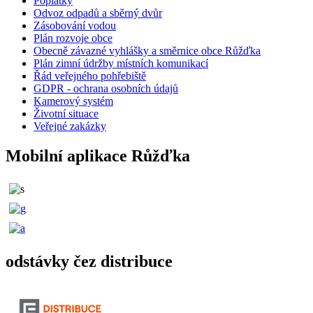
Poplatky
Odvoz odpadů a sběrný dvůr
Zásobování vodou
Plán rozvoje obce
Obecně závazné vyhlášky a směrnice obce Růžďka
Plán zimní údržby místních komunikací
Řád veřejného pohřebiště
GDPR - ochrana osobních údajů
Kamerový systém
Životní situace
Veřejné zakázky
Mobilní aplikace Růžďka
odstávky čez distribuce