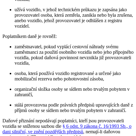
užívá vozidlo, v jehož technickém průkazu je zapsána jako
provozovatel osoba, která zemřela, zanikla nebo byla zrušena,
anebo vozidlo, jehož provozovatel je odhlášen z registru
vozidel.
Poplatníkem daně je rovněž:
zaměstnavatel, pokud vyplácí cestovní náhrady svému
zaměstnanci za použití osobního vozidla nebo jeho přípojného
vozidla, pokud daňová povinnost nevznikla již provozovateli
vozidla,
osoba, která používá vozidlo registrované a určené jako
mobilizační rezerva nebo pohotovostní zásoba,
organizační složka osoby se sídlem nebo trvalým pobytem v
zahraničí,
stálá provozovna podle právních předpisů upravujících daně z
příjmů osoby se sídlem nebo trvalým pobytem v zahraničí.
Daňové přiznání nepodávají poplatníci, kteří jsou provozovateli
vozidla se sníženou sazbou dle
§ 6 odst. 9 zákona č. 16/1993 Sb., o
dani silniční, ve znění pozdějších předpisů
, nemají-li daňovou