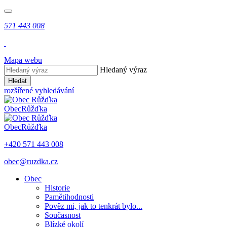
571 443 008
Mapa webu
Hledaný výraz
Hledat
rozšířené vyhledávání
Obec
Růžďka
Obec
Růžďka
+420 571 443 008
obec@ruzdka.cz
Obec
Historie
Pamětihodnosti
Pověz mi, jak to tenkrát bylo...
Současnost
Blízké okolí