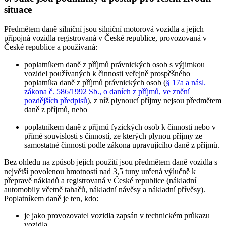
situace
Předmětem daně silniční jsou silniční motorová vozidla a jejich
přípojná vozidla registrovaná v České republice, provozovaná v
České republice a používaná:
poplatníkem daně z příjmů právnických osob s výjimkou
vozidel používaných k činnosti veřejně prospěšného
poplatníka daně z příjmů právnických osob (
§ 17a a násl.
zákona č. 586/1992 Sb., o daních z příjmů, ve znění
pozdějších předpisů
), z níž plynoucí příjmy nejsou předmětem
daně z příjmů,
nebo
poplatníkem daně z příjmů fyzických osob
k činnosti nebo v
přímé souvislosti s činností, ze kterých plynou příjmy ze
samostatné činnosti podle zákona upravujícího daně z příjmů.
Bez ohledu na způsob jejich použití jsou předmětem daně vozidla s
největší povolenou hmotností nad 3,5 tuny určená výlučně k
přepravě nákladů a registrovaná v České republice (nákladní
automobily včetně tahačů, nákladní návěsy a nákladní přívěsy).
Poplatníkem daně je ten, kdo:
je jako provozovatel vozidla zapsán v technickém průkazu
vozidla,