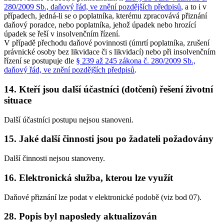
280/2009 Sb., daňový řád, ve znění pozdějších předpisů
, a to i v
případech, jedná-li se o poplatníka, kterému zpracovává přiznání
daňový poradce, nebo poplatníka, jehož úpadek nebo hrozící
úpadek se řeší v insolvenčním řízení.
V případě přechodu daňové povinnosti (úmrtí poplatníka, zrušení
právnické osoby bez likvidace či s likvidací) nebo při insolvenčním
řízení se postupuje dle
§ 239 až 245 zákona č. 280/2009 Sb.,
daňový řád, ve znění pozdějších předpisů
.
14. Kteří jsou další účastníci (dotčení) řešení životní
situace
Další účastníci postupu nejsou stanoveni.
15. Jaké další činnosti jsou po žadateli požadovány
Další činnosti nejsou stanoveny.
16. Elektronická služba, kterou lze využít
Daňové přiznání lze podat v elektronické podobě (viz bod 07).
28. Popis byl naposledy aktualizován