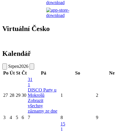
Virtuální Česko
Kalendář
Srpen
2026
Po
Út
St
Čt
Pá
So
Ne
31
1
DISCO Party u
27
28
29
30
Mokrošů
1
2
Zobrazit
všechny
záznamy ze dne
3
4
5
6
7
8
9
15
1