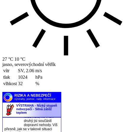
27 °C
10 °C
jasno, severovýchodní větřík
vítr
SV, 2.06
m/s
tlak
1024
hPa
vlhkost
32
%