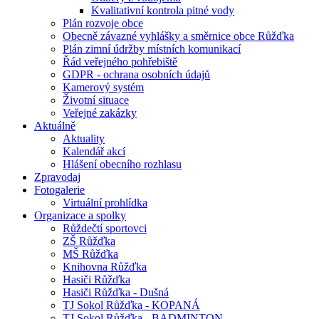
Kvalitativní kontrola pitné vody
Plán rozvoje obce
Obecně závazné vyhlášky a směrnice obce Růžďka
Plán zimní údržby místních komunikací
Řád veřejného pohřebiště
GDPR - ochrana osobních údajů
Kamerový systém
Životní situace
Veřejné zakázky
Aktuálně
Aktuality
Kalendář akcí
Hlášení obecního rozhlasu
Zpravodaj
Fotogalerie
Virtuální prohlídka
Organizace a spolky
Růždečtí sportovci
ZŠ Růžďka
MŠ Růžďka
Knihovna Růžďka
Hasiči Růžďka
Hasiči Růžďka - Dušná
TJ Sokol Růžďka - KOPANÁ
TJ Sokol Růžďka - BADMINTON