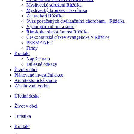
Myslivecké sdružení Růžďka
Myslivecký kroužek - Javořinka
Zahrádkáři Růžďka
Svaz postižených civilizačními chorobami - Růžďka
Výbor pro kulturu a sport
Římskokatolická farnost Růžďka
Českobratrská církev evangelická v Růžďce
PERMANET
Firmy
Kontakt
Napište nám
Důležité odkazy
Život v obci
Plánované investiční akce
Architektonická studie
Zásobování vodou
Úřední deska
Život v obci
Turistika
Kontakt