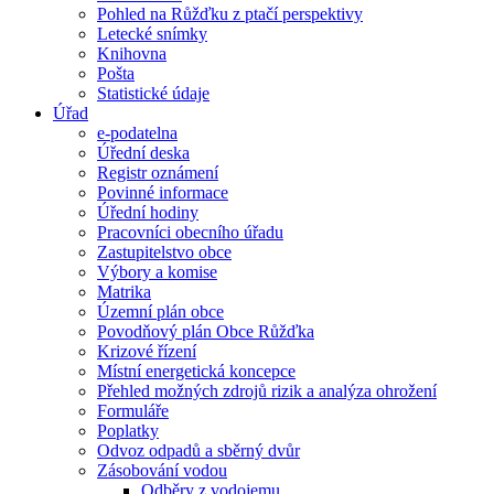
Pohled na Růžďku z ptačí perspektivy
Letecké snímky
Knihovna
Pošta
Statistické údaje
Úřad
e-podatelna
Úřední deska
Registr oznámení
Povinné informace
Úřední hodiny
Pracovníci obecního úřadu
Zastupitelstvo obce
Výbory a komise
Matrika
Územní plán obce
Povodňový plán Obce Růžďka
Krizové řízení
Místní energetická koncepce
Přehled možných zdrojů rizik a analýza ohrožení
Formuláře
Poplatky
Odvoz odpadů a sběrný dvůr
Zásobování vodou
Odběry z vodojemu