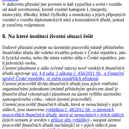
V daňovém přiznání jste povinni si daň vypočítat a uvést i vozidla
od daně osvobozená, kromě vozidel kategorie L (mopedy,
motocykly, tříkolky, lehké čtyřkolky a motokola) a jejich přípojných
vozidel a vozidla diplomatických misí a konzulárních úřadů, pokud
je zaručena vzájemnost.
8. Na které instituci životní situaci řešit
Daňové přiznání podejte na územním pracovišti místně příslušného
finančního úřadu dle vašeho trvalého pobytu v České republice, jste-
li fyzická osoba, nebo dle místa vašeho sídla v České republice, jste-
li právnická osoba.
Územní působnost a sídlo (včetně názvu) nově vzniklých finančních
úřadů upravuje
ust. § 8 odst. 1 zákona č. 456/2011 Sb., o Finanční
správě České republiky, ve znění pozdějších předpisů
.
Územní pracoviště těchto finančních úřadů jsou jejich vnitřními
organizačními jednotkami (místně příslušným správcem daně je
finanční úřad vykonávající působnost na území vyššího územního
samosprávného celku - nikoli územní pracoviště).
Územní pracoviště finančních úřadů, která se nenacházejí v jejich
sídlech, jsou stanovena
vyhláškou č. 48/2012 Sb., o územních
pracovištích finančních úřadů, která se nenacházejí v jejich sídlech
(jejich seznam je uveden v
příloze této vyhlášky
) - naopak územní
pracoviště finančních úřadů nacházející se v jejich sídlech jsou