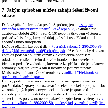
povinnost u dalšího vozidla nebo vozidel.
7. Jakým způsobem můžete zahájit řešení životní
situace
Daňové přiznání lze podat (osobně, poštou) jen na
tiskopise
vydaném Ministerstvem financí České republiky
(aktuálně pro
zdaňovací období 2015 - vzor č. 16) nebo na tiskovém výstupu z
počítačové tiskárny, který má údaje, obsah i uspořádání údajů
shodné s tímto tiskopisem.
Daňové přiznání lze podat dle
§ 71 a násl. zákona č. 280/2009 Sb.,
daňový řád, ve znění pozdějších předpisů
, též elektronicky datovou
zprávou podepsanou uznávaným elektronickým podpisem,
odeslanou prostřednictvím datové schránky, nebo s ověřenou
identitou podatele způsobem, kterým se lze přihlásit do jeho datové
schránky; tvar, struktura a bližší informace jsou zveřejněny
Ministerstvem financí České republiky v
aplikaci "Elektronická
podání pro finanční správu"
.
Účinky podání má rovněž úkon učiněný vůči správci daně za
použití datové zprávy bez uznávaného elektronického podpisu nebo
za použití jiných přenosových technik, které je správce daně
způsobilý přijmout, je-li toto podání do 5 dnů ode dne, kdy došlo
správci daně, potvrzeno nebo opakováno způsobem uvedeným v
§
71 odst. 1 zákona č. 280/2009 Sb., daňový řád, ve znění pozdějších
předpisů
.