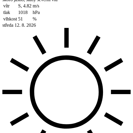
vítr
S, 4.82
m/s
tlak
1018
hPa
vlhkost
51
%
středa 12. 8. 2026