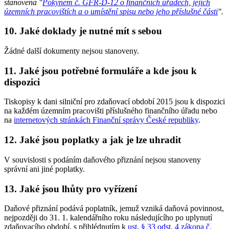
stanovena "
Pokynem č. GFŘ-D-12 o finančních úřadech, jejich
územních pracovištích a o umístění spisu nebo jeho příslušné části
".
10. Jaké doklady je nutné mít s sebou
Žádné další dokumenty nejsou stanoveny.
11. Jaké jsou potřebné formuláře a kde jsou k
dispozici
Tiskopisy k dani silniční pro zdaňovací období 2015 jsou k dispozici
na každém územním pracovišti příslušného finančního úřadu nebo
na
internetových stránkách Finanční správy České republiky
.
12. Jaké jsou poplatky a jak je lze uhradit
V souvislosti s podáním daňového přiznání nejsou stanoveny
správní ani jiné poplatky.
13. Jaké jsou lhůty pro vyřízení
Daňové přiznání podává poplatník, jemuž vzniká daňová povinnost,
nejpozději do 31. 1. kalendářního roku následujícího po uplynutí
zdaňovacího období, s přihlédnutím k
ust. § 33 odst. 4 zákona č.