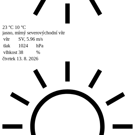
23 °C
10 °C
jasno, mírný severovýchodní vítr
vítr
SV, 5.96
m/s
tlak
1024
hPa
vlhkost
38
%
čtvrtek 13. 8. 2026