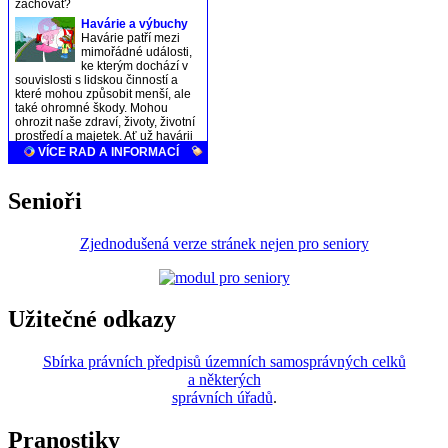
Senioři
Zjednodušená verze stránek nejen pro seniory
Užitečné odkazy
Sbírka právních předpisů územních samosprávných celků
a některých
správních úřadů
.
Pranostiky