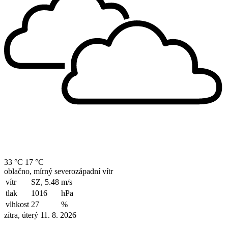
33 °C
17 °C
oblačno, mírný severozápadní vítr
vítr
SZ, 5.48
m/s
tlak
1016
hPa
vlhkost
27
%
zítra, úterý 11. 8. 2026