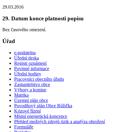
29.03.2016
29. Datum konce platnosti popisu
Bez časového omezení.
Úřad
e-podatelna
Úřední deska
Registr oznámení
Povinné informace
Úřední hodiny
Pracovníci obecního úřadu
Zastupitelstvo obce
Výbory a komise
Matrika
Územní plán obce
Povodňový plán Obce Růžďka
Krizové řízení
Místní energetická koncepce
Přehled možných zdrojů rizik a analýza ohrožení
Formuláře