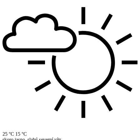
25 °C
15 °C
skoro jasno, slabý severní vítr