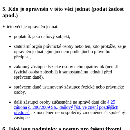
5. Kdo je oprávněn v této věci jednat (podat žádost
apod.)
V této věci je oprávněn jednat:
poplatník jako daňový subjekt,
statutární orgán právnické osoby nebo ten, kdo prokáže, že je
oprávněn jednat jejím jménem podle jiného právního
předpisu,
zákonný zástupce fyzické osoby nebo opatrovník (není-li
fyzická osoba způsobilá k samostatnému jednání před
správcem daně),
správcem daně ustanovený zástupce fyzické nebo právnické
osoby,
další zástupci osoby zúčastněné na správě daní dle
§ 25
zákona č. 280/2009 Sb., daňový řád, ve znění pozdějších
předpisů
- zmocněnec nebo společný zmocněnec či společný
zástupce.
6. Jaké jsou podmínky a postup pro řešení životní