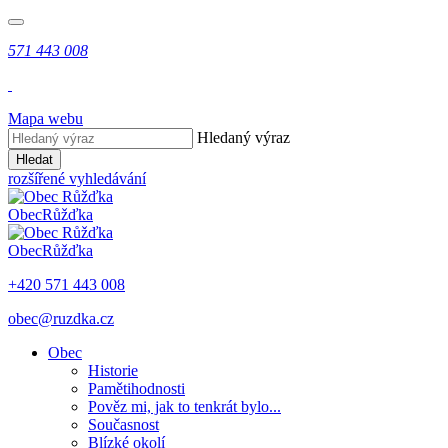
571 443 008
Mapa webu
Hledaný výraz
Hledat
rozšířené vyhledávání
Obec
Růžďka
Obec
Růžďka
+420 571 443 008
obec@ruzdka.cz
Obec
Historie
Pamětihodnosti
Pověz mi, jak to tenkrát bylo...
Současnost
Blízké okolí