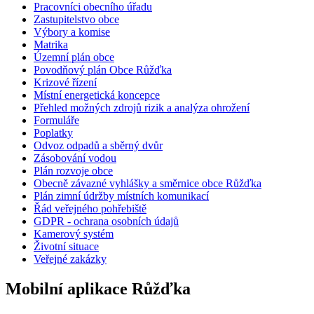
Pracovníci obecního úřadu
Zastupitelstvo obce
Výbory a komise
Matrika
Územní plán obce
Povodňový plán Obce Růžďka
Krizové řízení
Místní energetická koncepce
Přehled možných zdrojů rizik a analýza ohrožení
Formuláře
Poplatky
Odvoz odpadů a sběrný dvůr
Zásobování vodou
Plán rozvoje obce
Obecně závazné vyhlášky a směrnice obce Růžďka
Plán zimní údržby místních komunikací
Řád veřejného pohřebiště
GDPR - ochrana osobních údajů
Kamerový systém
Životní situace
Veřejné zakázky
Mobilní aplikace Růžďka