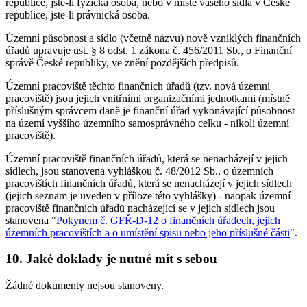
republice, jste-li fyzická osoba, nebo v místě vašeho sídla v České
republice, jste-li právnická osoba.
Územní působnost a sídlo (včetně názvu) nově vzniklých finančních
úřadů upravuje ust. § 8 odst. 1 zákona č. 456/2011 Sb., o Finanční
správě České republiky, ve znění pozdějších předpisů.
Územní pracoviště těchto finančních úřadů (tzv. nová územní
pracoviště) jsou jejich vnitřními organizačními jednotkami (místně
příslušným správcem daně je finanční úřad vykonávající působnost
na území vyššího územního samosprávného celku - nikoli územní
pracoviště).
Územní pracoviště finančních úřadů, která se nenacházejí v jejich
sídlech, jsou stanovena vyhláškou č. 48/2012 Sb., o územních
pracovištích finančních úřadů, která se nenacházejí v jejich sídlech
(jejich seznam je uveden v příloze této vyhlášky) - naopak územní
pracoviště finančních úřadů nacházející se v jejich sídlech jsou
stanovena "
Pokynem č. GFŘ-D-12 o finančních úřadech, jejich
územních pracovištích a o umístění spisu nebo jeho příslušné části
".
10. Jaké doklady je nutné mít s sebou
Žádné dokumenty nejsou stanoveny.