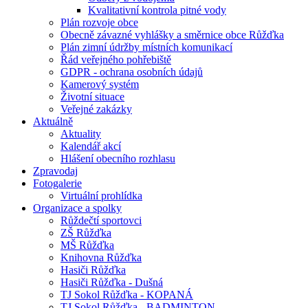
Kvalitativní kontrola pitné vody
Plán rozvoje obce
Obecně závazné vyhlášky a směrnice obce Růžďka
Plán zimní údržby místních komunikací
Řád veřejného pohřebiště
GDPR - ochrana osobních údajů
Kamerový systém
Životní situace
Veřejné zakázky
Aktuálně
Aktuality
Kalendář akcí
Hlášení obecního rozhlasu
Zpravodaj
Fotogalerie
Virtuální prohlídka
Organizace a spolky
Růždečtí sportovci
ZŠ Růžďka
MŠ Růžďka
Knihovna Růžďka
Hasiči Růžďka
Hasiči Růžďka - Dušná
TJ Sokol Růžďka - KOPANÁ
TJ Sokol Růžďka - BADMINTON