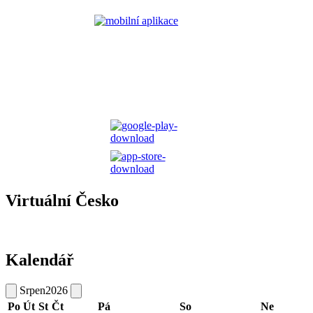
Virtuální Česko
Kalendář
Srpen
2026
Po
Út
St
Čt
Pá
So
Ne