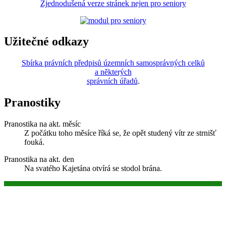
Zjednodušená verze stránek nejen pro seniory
Užitečné odkazy
Sbírka právních předpisů územních samosprávných celků
a některých
správních úřadů
.
Pranostiky
Pranostika na akt. měsíc
Z počátku toho měsíce říká se, že opět studený vítr ze strnišť
fouká.
Pranostika na akt. den
Na svatého Kajetána otvírá se stodol brána.