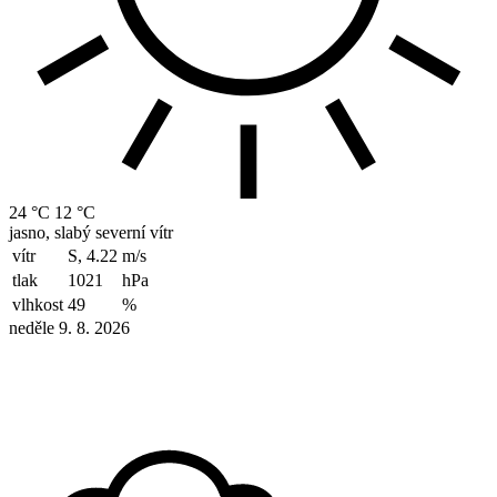
24 °C
12 °C
jasno, slabý severní vítr
vítr
S, 4.22
m/s
tlak
1021
hPa
vlhkost
49
%
neděle 9. 8. 2026