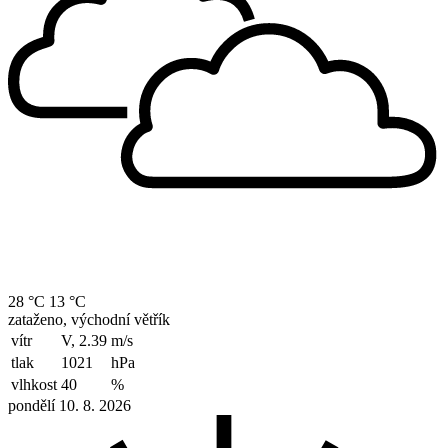
28 °C
13 °C
zataženo, východní větřík
vítr
V, 2.39
m/s
tlak
1021
hPa
vlhkost
40
%
pondělí 10. 8. 2026