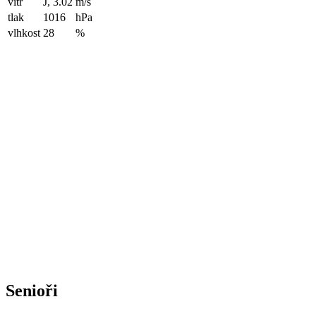
vítr
J, 3.02
m/s
tlak
1016
hPa
vlhkost
28
%
Senioři