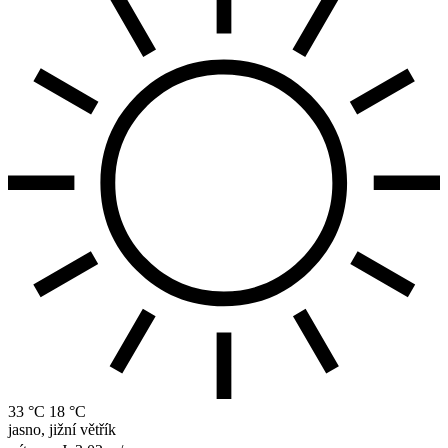
33 °C
18 °C
jasno, jižní větřík