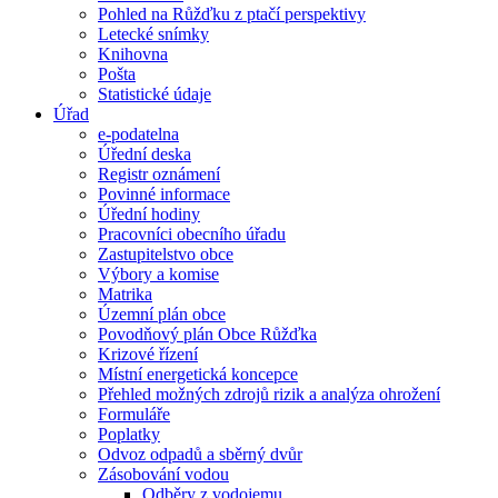
Pohled na Růžďku z ptačí perspektivy
Letecké snímky
Knihovna
Pošta
Statistické údaje
Úřad
e-podatelna
Úřední deska
Registr oznámení
Povinné informace
Úřední hodiny
Pracovníci obecního úřadu
Zastupitelstvo obce
Výbory a komise
Matrika
Územní plán obce
Povodňový plán Obce Růžďka
Krizové řízení
Místní energetická koncepce
Přehled možných zdrojů rizik a analýza ohrožení
Formuláře
Poplatky
Odvoz odpadů a sběrný dvůr
Zásobování vodou
Odběry z vodojemu