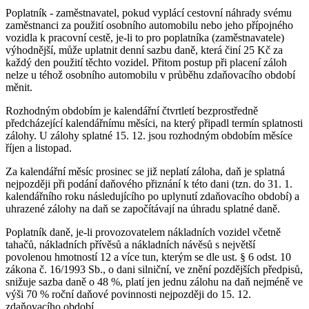
Poplatník - zaměstnavatel, pokud vyplácí cestovní náhrady svému
zaměstnanci za použití osobního automobilu nebo jeho přípojného
vozidla k pracovní cestě, je-li to pro poplatníka (zaměstnavatele)
výhodnější, může uplatnit denní sazbu daně, která činí 25 Kč za
každý den použití těchto vozidel. Přitom postup při placení záloh
nelze u téhož osobního automobilu v průběhu zdaňovacího období
měnit.
Rozhodným obdobím je kalendářní čtvrtletí bezprostředně
předcházející kalendářnímu měsíci, na který připadl termín splatnosti
zálohy. U zálohy splatné 15. 12. jsou rozhodným obdobím měsíce
říjen a listopad.
Za kalendářní měsíc prosinec se již neplatí záloha, daň je splatná
nejpozději při podání daňového přiznání k této dani (tzn. do 31. 1.
kalendářního roku následujícího po uplynutí zdaňovacího období) a
uhrazené zálohy na daň se započítávají na úhradu splatné daně.
Poplatník daně, je-li provozovatelem nákladních vozidel včetně
tahačů, nákladních přívěsů a nákladních návěsů s největší
povolenou hmotností 12 a více tun, kterým se dle ust. § 6 odst. 10
zákona č. 16/1993 Sb., o dani silniční, ve znění pozdějších předpisů,
snižuje sazba daně o 48 %, platí jen jednu zálohu na daň nejméně ve
výši 70 % roční daňové povinnosti nejpozději do 15. 12.
zdaňovacího období.