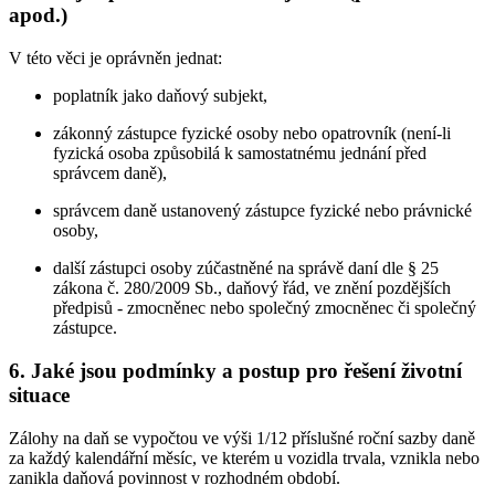
apod.)
V této věci je oprávněn jednat:
poplatník jako daňový subjekt,
zákonný zástupce fyzické osoby nebo opatrovník (není-li
fyzická osoba způsobilá k samostatnému jednání před
správcem daně),
správcem daně ustanovený zástupce fyzické nebo právnické
osoby,
další zástupci osoby zúčastněné na správě daní dle § 25
zákona č. 280/2009 Sb., daňový řád, ve znění pozdějších
předpisů - zmocněnec nebo společný zmocněnec či společný
zástupce.
6. Jaké jsou podmínky a postup pro řešení životní
situace
Zálohy na daň se vypočtou ve výši 1/12 příslušné roční sazby daně
za každý kalendářní měsíc, ve kterém u vozidla trvala, vznikla nebo
zanikla daňová povinnost v rozhodném období.