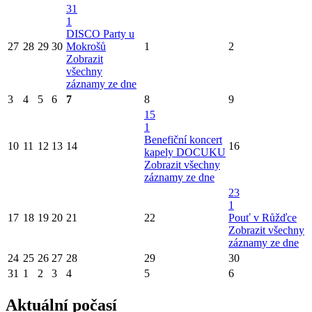
31
1
DISCO Party u
27
28
29
30
Mokrošů
1
2
Zobrazit
všechny
záznamy ze dne
3
4
5
6
7
8
9
15
1
Benefiční koncert
10
11
12
13
14
16
kapely DOCUKU
Zobrazit všechny
záznamy ze dne
23
1
17
18
19
20
21
22
Pouť v Růžďce
Zobrazit všechny
záznamy ze dne
24
25
26
27
28
29
30
31
1
2
3
4
5
6
Aktuální počasí