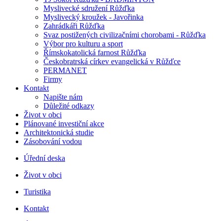
Myslivecké sdružení Růžďka
Myslivecký kroužek - Javořinka
Zahrádkáři Růžďka
Svaz postižených civilizačními chorobami - Růžďka
Výbor pro kulturu a sport
Římskokatolická farnost Růžďka
Českobratrská církev evangelická v Růžďce
PERMANET
Firmy
Kontakt
Napište nám
Důležité odkazy
Život v obci
Plánované investiční akce
Architektonická studie
Zásobování vodou
Úřední deska
Život v obci
Turistika
Kontakt