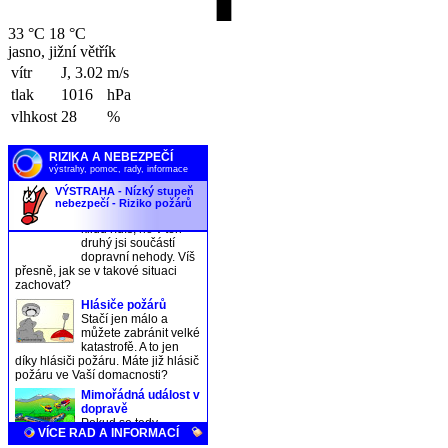
33 °C
18 °C
jasno, jižní větřík
vítr
J, 3.02
m/s
tlak
1016
hPa
vlhkost
28
%