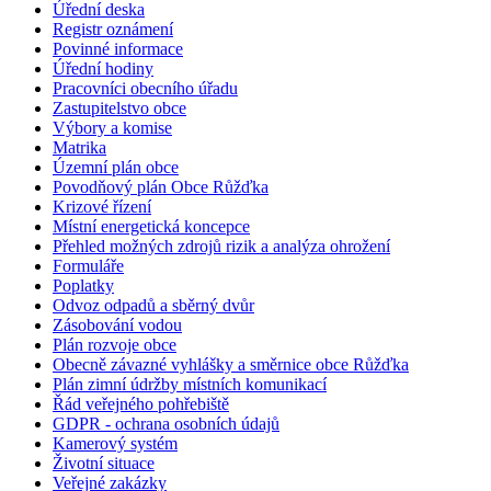
Úřední deska
Registr oznámení
Povinné informace
Úřední hodiny
Pracovníci obecního úřadu
Zastupitelstvo obce
Výbory a komise
Matrika
Územní plán obce
Povodňový plán Obce Růžďka
Krizové řízení
Místní energetická koncepce
Přehled možných zdrojů rizik a analýza ohrožení
Formuláře
Poplatky
Odvoz odpadů a sběrný dvůr
Zásobování vodou
Plán rozvoje obce
Obecně závazné vyhlášky a směrnice obce Růžďka
Plán zimní údržby místních komunikací
Řád veřejného pohřebiště
GDPR - ochrana osobních údajů
Kamerový systém
Životní situace
Veřejné zakázky