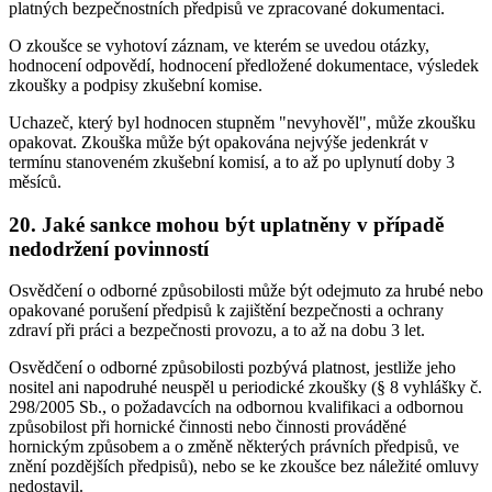
platných bezpečnostních předpisů ve zpracované dokumentaci.
O zkoušce se vyhotoví záznam, ve kterém se uvedou otázky,
hodnocení odpovědí, hodnocení předložené dokumentace, výsledek
zkoušky a podpisy zkušební komise.
Uchazeč, který byl hodnocen stupněm "nevyhověl", může zkoušku
opakovat. Zkouška může být opakována nejvýše jedenkrát v
termínu stanoveném zkušební komisí, a to až po uplynutí doby 3
měsíců.
20. Jaké sankce mohou být uplatněny v případě
nedodržení povinností
Osvědčení o odborné způsobilosti může být odejmuto za hrubé nebo
opakované porušení předpisů k zajištění bezpečnosti a ochrany
zdraví při práci a bezpečnosti provozu, a to až na dobu 3 let.
Osvědčení o odborné způsobilosti pozbývá platnost, jestliže jeho
nositel ani napodruhé neuspěl u periodické zkoušky (§ 8 vyhlášky č.
298/2005 Sb., o požadavcích na odbornou kvalifikaci a odbornou
způsobilost při hornické činnosti nebo činnosti prováděné
hornickým způsobem a o změně některých právních předpisů, ve
znění pozdějších předpisů), nebo se ke zkoušce bez náležité omluvy
nedostavil.