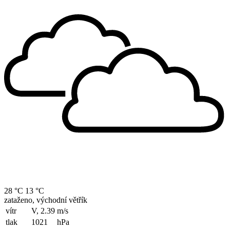
28 °C
13 °C
zataženo, východní větřík
vítr
V, 2.39
m/s
tlak
1021
hPa