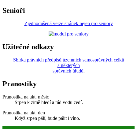
Senioři
Zjednodušená verze stránek nejen pro seniory
Užitečné odkazy
Sbírka právních předpisů územních samosprávných celků
a některých
správních úřadů
.
Pranostiky
Pranostika na akt. měsíc
Srpen k zimě hledí a rád vodu cedí.
Pranostika na akt. den
Když srpen pálí, bude pálit i víno.