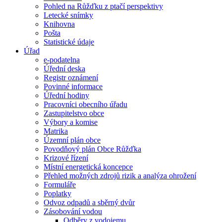
Pohled na Růžďku z ptačí perspektivy
Letecké snímky
Knihovna
Pošta
Statistické údaje
Úřad
e-podatelna
Úřední deska
Registr oznámení
Povinné informace
Úřední hodiny
Pracovníci obecního úřadu
Zastupitelstvo obce
Výbory a komise
Matrika
Územní plán obce
Povodňový plán Obce Růžďka
Krizové řízení
Místní energetická koncepce
Přehled možných zdrojů rizik a analýza ohrožení
Formuláře
Poplatky
Odvoz odpadů a sběrný dvůr
Zásobování vodou
Odběry z vodojemu