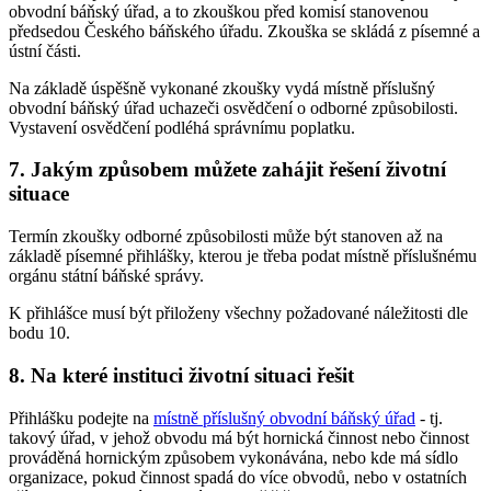
obvodní báňský úřad, a to zkouškou před komisí stanovenou
předsedou Českého báňského úřadu. Zkouška se skládá z písemné a
ústní části.
Na základě úspěšně vykonané zkoušky vydá místně příslušný
obvodní báňský úřad uchazeči osvědčení o odborné způsobilosti.
Vystavení osvědčení podléhá správnímu poplatku.
7. Jakým způsobem můžete zahájit řešení životní
situace
Termín zkoušky odborné způsobilosti může být stanoven až na
základě písemné přihlášky, kterou je třeba podat místně příslušnému
orgánu státní báňské správy.
K přihlášce musí být přiloženy všechny požadované náležitosti dle
bodu 10.
8. Na které instituci životní situaci řešit
Přihlášku podejte na
místně příslušný obvodní báňský úřad
- tj.
takový úřad, v jehož obvodu má být hornická činnost nebo činnost
prováděná hornickým způsobem vykonávána, nebo kde má sídlo
organizace, pokud činnost spadá do více obvodů, nebo v ostatních