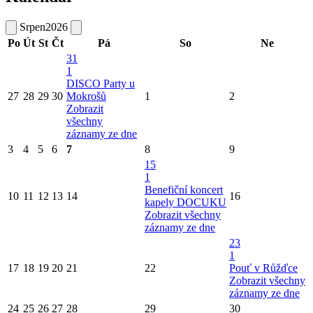
Srpen
2026
Po
Út
St
Čt
Pá
So
Ne
31
1
DISCO Party u
27
28
29
30
Mokrošů
1
2
Zobrazit
všechny
záznamy ze dne
3
4
5
6
7
8
9
15
1
Benefiční koncert
10
11
12
13
14
16
kapely DOCUKU
Zobrazit všechny
záznamy ze dne
23
1
17
18
19
20
21
22
Pouť v Růžďce
Zobrazit všechny
záznamy ze dne
24
25
26
27
28
29
30