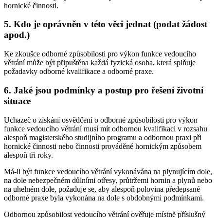
hornické činnosti.
5. Kdo je oprávněn v této věci jednat (podat žádost
apod.)
Ke zkoušce odborné způsobilosti pro výkon funkce vedoucího
větrání může být připuštěna každá fyzická osoba, která splňuje
požadavky odborné kvalifikace a odborné praxe.
6. Jaké jsou podmínky a postup pro řešení životní
situace
Uchazeč o získání osvědčení o odborné způsobilosti pro výkon
funkce vedoucího větrání musí mít odbornou kvalifikaci v rozsahu
alespoň magisterského studijního programu a odbornou praxi při
hornické činnosti nebo činnosti prováděné hornickým způsobem
alespoň tři roky.
Má-li být funkce vedoucího větrání vykonávána na plynujícím dole,
na dole nebezpečném důlními otřesy, průtržemi hornin a plynů nebo
na uhelném dole, požaduje se, aby alespoň polovina předepsané
odborné praxe byla vykonána na dole s obdobnými podmínkami.
Odbornou způsobilost vedoucího větrání ověřuje místně příslušný