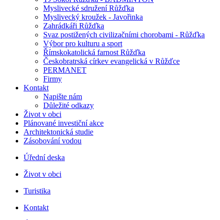
Myslivecké sdružení Růžďka
Myslivecký kroužek - Javořinka
Zahrádkáři Růžďka
Svaz postižených civilizačními chorobami - Růžďka
Výbor pro kulturu a sport
Římskokatolická farnost Růžďka
Českobratrská církev evangelická v Růžďce
PERMANET
Firmy
Kontakt
Napište nám
Důležité odkazy
Život v obci
Plánované investiční akce
Architektonická studie
Zásobování vodou
Úřední deska
Život v obci
Turistika
Kontakt