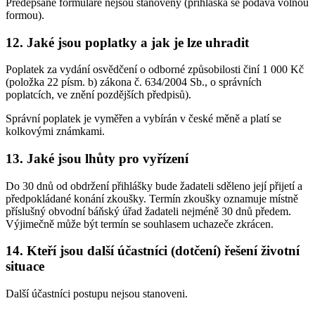
Předepsané formuláře nejsou stanoveny (přihláška se podává volnou
formou).
12. Jaké jsou poplatky a jak je lze uhradit
Poplatek za vydání osvědčení o odborné způsobilosti činí 1 000 Kč
(položka 22 písm. b) zákona č. 634/2004 Sb., o správních
poplatcích, ve znění pozdějších předpisů).
Správní poplatek je vyměřen a vybírán v české měně a platí se
kolkovými známkami.
13. Jaké jsou lhůty pro vyřízení
Do 30 dnů od obdržení přihlášky bude žadateli sděleno její přijetí a
předpokládané konání zkoušky. Termín zkoušky oznamuje místně
příslušný obvodní báňský úřad žadateli nejméně 30 dnů předem.
Výjimečně může být termín se souhlasem uchazeče zkrácen.
14. Kteří jsou další účastníci (dotčení) řešení životní
situace
Další účastníci postupu nejsou stanoveni.