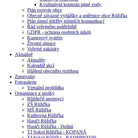
Kvalitativní kontrola pitné vody
Plán rozvoje obce
Obecně závazné vyhlášky a směrnice obce Růžďka
Plán zimní údržby místních komunikací
Řád veřejného pohřebiště
GDPR - ochrana osobních údajů
Kamerový systém
Životní situace
Veřejné zakázky
Aktuálně
Aktuality
Kalendář akcí
Hlášení obecního rozhlasu
Zpravodaj
Fotogalerie
Virtuální prohlídka
Organizace a spolky
Růždečtí sportovci
ZŠ Růžďka
MŠ Růžďka
Knihovna Růžďka
Hasiči Růžďka
Hasiči Růžďka - Dušná
TJ Sokol Růžďka - KOPANÁ
TJ Sokol Růžďka - BADMINTON