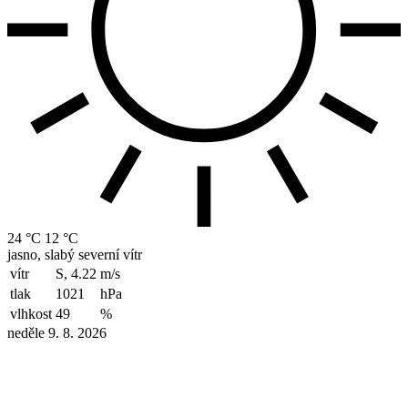
24 °C
12 °C
jasno, slabý severní vítr
vítr
S, 4.22
m/s
tlak
1021
hPa
vlhkost
49
%
neděle 9. 8. 2026