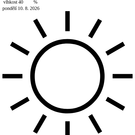
vlhkost
40
%
pondělí 10. 8. 2026