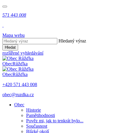
571 443 008
Mapa webu
Hledaný výraz
Hledat
rozšířené vyhledávání
Obec
Růžďka
Obec
Růžďka
+420 571 443 008
obec@ruzdka.cz
Obec
Historie
Pamětihodnosti
Pověz mi, jak to tenkrát bylo...
Současnost
Blízké okolí