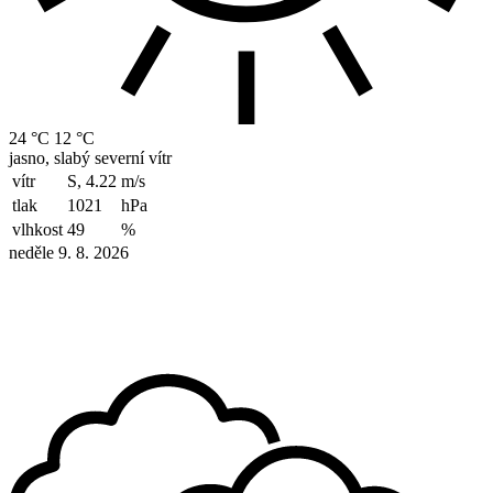
24 °C
12 °C
jasno, slabý severní vítr
vítr
S, 4.22
m/s
tlak
1021
hPa
vlhkost
49
%
neděle 9. 8. 2026