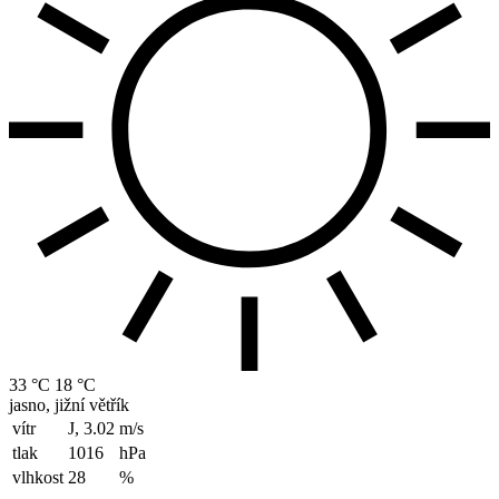
33 °C
18 °C
jasno, jižní větřík
vítr
J, 3.02
m/s
tlak
1016
hPa
vlhkost
28
%