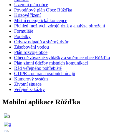
Územní plán obce
Povodňový plán Obce Růžďka
Krizové řízení
Místní energetická koncepce
Přehled možných zdrojů rizik a analýza ohrožení
Formuláře
Poplatky
Odvoz odpadů a sběrný dvůr
Zásobování vodou
Plán rozvoje obce
Obecně závazné vyhlášky a směrnice obce Růžďka
Plán zimní údržby místních komunikací
Řád veřejného pohřebiště
GDPR - ochrana osobních údajů
Kamerový systém
Životní situace
Veřejné zakázky
Mobilní aplikace Růžďka