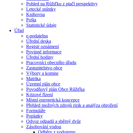
Pohled na Růžďku z ptačí perspektivy
Letecké snímky
Knihovna
Pošta
Statistické údaje
Úřad
e-podatelna
Úřední deska
Registr oznámení
Povinné informace
Úřední hodiny
Pracovníci obecního úřadu
Zastupitelstvo obce
Výbory a komise
Matrika
Územní plán obce
Povodňový plán Obce Růžďka
Krizové řízení
Místní energetická koncepce
Přehled možných zdrojů rizik a analýza ohrožení
Formuláře
Poplatky
Odvoz odpadů a sběrný dvůr
Zásobování vodou
Odběry z vodojemu