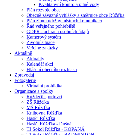
Kvalitativní kontrola pitné vody
Plán rozvoje obce
Obecně závazné vyhlášky a směrnice obce Růžďka
Plán zimní údržby místních komunikací
Řád veřejného pohřebiště
GDPR - ochrana osobních údajů
Kamerový systém
Životní situace
Veřejné zakázky
Aktuálně
Aktuality
Kalendář akcí
Hlášení obecního rozhlasu
Zpravodaj
Fotogalerie
Virtuální prohlídka
Organizace a spolky
Růždečtí sportovci
ZŠ Růžďka
MŠ Růžďka
Knihovna Růžďka
Hasiči Růžďka
Hasiči Růžďka - Dušná
TJ Sokol Růžďka - KOPANÁ
TJ Sokol Růžďka - BADMINTON