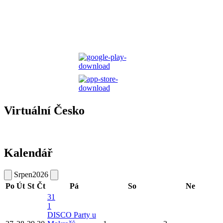
Virtuální Česko
Kalendář
Srpen
2026
Po
Út
St
Čt
Pá
So
Ne
31
1
DISCO Party u