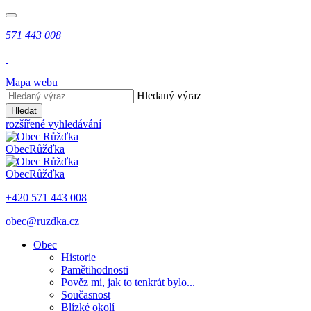
571 443 008
Mapa webu
Hledaný výraz
Hledat
rozšířené vyhledávání
Obec
Růžďka
Obec
Růžďka
+420 571 443 008
obec@ruzdka.cz
Obec
Historie
Pamětihodnosti
Pověz mi, jak to tenkrát bylo...
Současnost
Blízké okolí