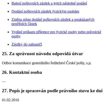
Balení poštovních zásilek a jejich následné podání
Dodání poštovních zásilek fyzickým osobám
Změna místa dodání poštovních zásilek a poukázaných
peněžních částek
Vydání průkazu příjemce pro fyzické osoby nebo právnické
osoby
Zásilky do zahraničí
25. Za správnost návodu odpovídá útvar
Odbor komunikace generálního ředitelství České pošty, s.p.
26. Kontaktní osoba
—
27. Popis je zpracován podle právního stavu ke dni
01.02.2016