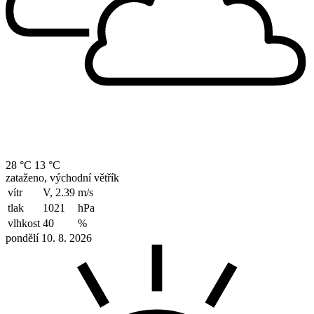
28 °C
13 °C
zataženo, východní větřík
vítr
V, 2.39
m/s
tlak
1021
hPa
vlhkost
40
%
pondělí 10. 8. 2026