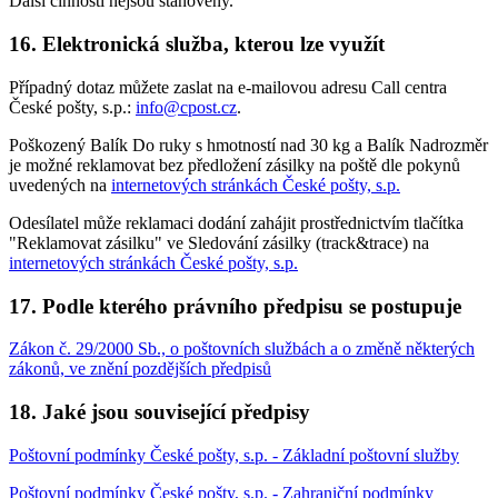
Další činnosti nejsou stanoveny.
16. Elektronická služba, kterou lze využít
Případný dotaz můžete zaslat na e-mailovou adresu Call centra
České pošty, s.p.:
info@cpost.cz
.
Poškozený Balík Do ruky s hmotností nad 30 kg a Balík Nadrozměr
je možné reklamovat bez předložení zásilky na poště dle pokynů
uvedených na
internetových stránkách České pošty, s.p.
Odesílatel může reklamaci dodání zahájit prostřednictvím tlačítka
"Reklamovat zásilku" ve Sledování zásilky (track&trace) na
internetových stránkách České pošty, s.p.
17. Podle kterého právního předpisu se postupuje
Zákon č. 29/2000 Sb., o poštovních službách a o změně některých
zákonů, ve znění pozdějších předpisů
18. Jaké jsou související předpisy
Poštovní podmínky České pošty, s.p. - Základní poštovní služby
Poštovní podmínky České pošty, s.p. - Zahraniční podmínky