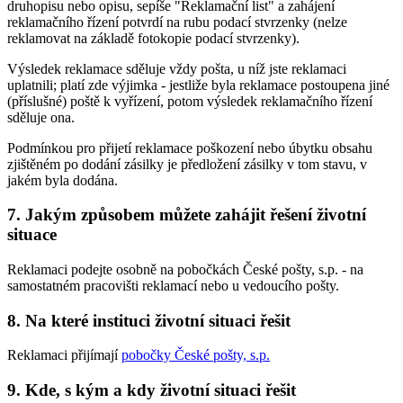
druhopisu nebo opisu, sepíše "Reklamační list" a zahájení
reklamačního řízení potvrdí na rubu podací stvrzenky (nelze
reklamovat na základě fotokopie podací stvrzenky).
Výsledek reklamace sděluje vždy pošta, u níž jste reklamaci
uplatnili; platí zde výjimka - jestliže byla reklamace postoupena jiné
(příslušné) poště k vyřízení, potom výsledek reklamačního řízení
sděluje ona.
Podmínkou pro přijetí reklamace poškození nebo úbytku obsahu
zjištěném po dodání zásilky je předložení zásilky v tom stavu, v
jakém byla dodána.
7. Jakým způsobem můžete zahájit řešení životní
situace
Reklamaci podejte osobně na pobočkách České pošty, s.p. - na
samostatném pracovišti reklamací nebo u vedoucího pošty.
8. Na které instituci životní situaci řešit
Reklamaci přijímají
pobočky České pošty, s.p.
9. Kde, s kým a kdy životní situaci řešit