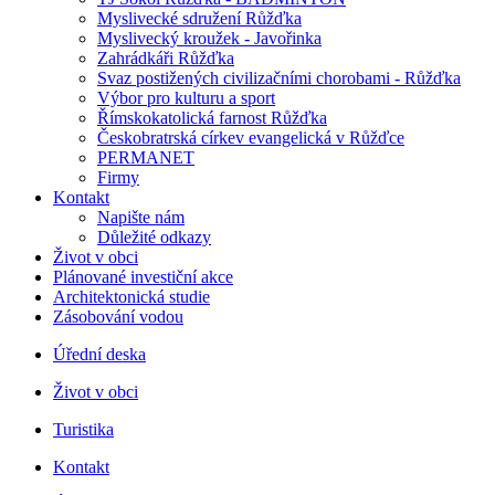
Myslivecké sdružení Růžďka
Myslivecký kroužek - Javořinka
Zahrádkáři Růžďka
Svaz postižených civilizačními chorobami - Růžďka
Výbor pro kulturu a sport
Římskokatolická farnost Růžďka
Českobratrská církev evangelická v Růžďce
PERMANET
Firmy
Kontakt
Napište nám
Důležité odkazy
Život v obci
Plánované investiční akce
Architektonická studie
Zásobování vodou
Úřední deska
Život v obci
Turistika
Kontakt