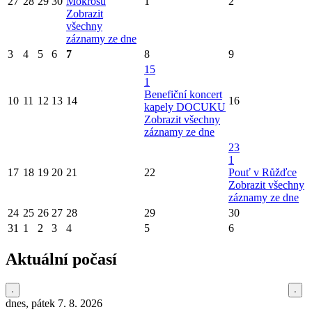
27
28
29
30
Mokrošů
1
2
Zobrazit
všechny
záznamy ze dne
3
4
5
6
7
8
9
15
1
Benefiční koncert
10
11
12
13
14
16
kapely DOCUKU
Zobrazit všechny
záznamy ze dne
23
1
17
18
19
20
21
22
Pouť v Růžďce
Zobrazit všechny
záznamy ze dne
24
25
26
27
28
29
30
31
1
2
3
4
5
6
Aktuální počasí
dnes, pátek 7. 8. 2026