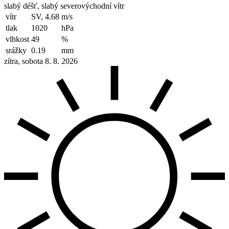
slabý déšť, slabý severovýchodní vítr
vítr
SV, 4.68
m/s
tlak
1020
hPa
vlhkost
49
%
srážky
0.19
mm
zítra, sobota 8. 8. 2026