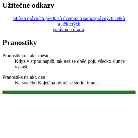
Užitečné odkazy
Sbírka právních předpisů územních samosprávných celků
a některých
správních úřadů
.
Pranostiky
Pranostika na akt. měsíc
Když v srpnu naprší, tak než se oběd pojí, všecko slunce
vysuší.
Pranostika na akt. den
Na svatého Kajetána otvírá se stodol brána.