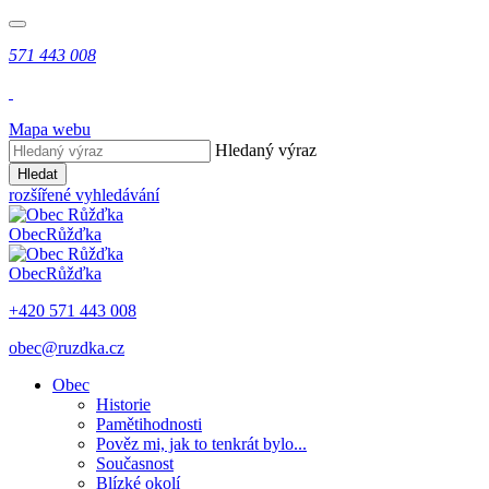
571 443 008
Mapa webu
Hledaný výraz
Hledat
rozšířené vyhledávání
Obec
Růžďka
Obec
Růžďka
+420 571 443 008
obec@ruzdka.cz
Obec
Historie
Pamětihodnosti
Pověz mi, jak to tenkrát bylo...
Současnost
Blízké okolí