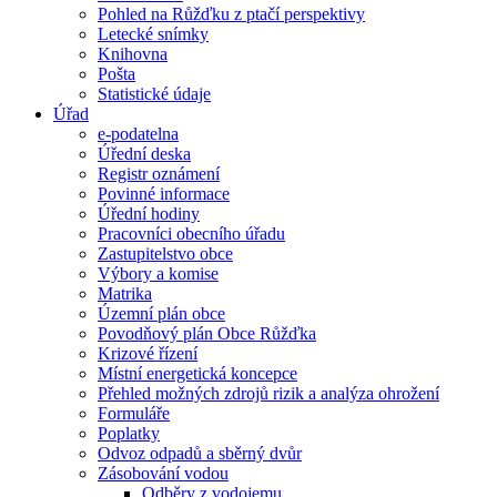
Pohled na Růžďku z ptačí perspektivy
Letecké snímky
Knihovna
Pošta
Statistické údaje
Úřad
e-podatelna
Úřední deska
Registr oznámení
Povinné informace
Úřední hodiny
Pracovníci obecního úřadu
Zastupitelstvo obce
Výbory a komise
Matrika
Územní plán obce
Povodňový plán Obce Růžďka
Krizové řízení
Místní energetická koncepce
Přehled možných zdrojů rizik a analýza ohrožení
Formuláře
Poplatky
Odvoz odpadů a sběrný dvůr
Zásobování vodou
Odběry z vodojemu