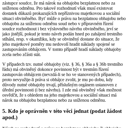
zástupce soudce, že má nárok na obhajobu bezplatnou nebo za
sníženou odměnu. Pro takové rozhodnutí však musí existovat
dostatek důkazů prokazujících nepříznivou majetkovou a sociální
situaci obviněného. Byť může o právu na bezplatnou obhajobu nebo
obhajobu za sníženou odměnu soud nebo v přípravném řízení
soudce rozhodnout i bez výslovného návrhu obviněného, jeví se
jako jistější, pokud je tento návrh podán hned po zahájení trestního
stíhání, resp. v okamžiku, kdy se obviněný dostane do situace, že
jeho majetkové poměry mu nedovolí hradit náklady spojené se
zastupováním obhájcem. V tomto případě hradí náklady obhajoby
zcela nebo zčásti stát.
V případech tzv. nutné obhajoby (viz. § 36, § 36a a § 36b trestního
řádu) má obviněný dokonce povinnost být v trestním řízení
zastupován obhájcem (nevzdá-li se ho ve stanovených případech),
proto nevyužije-li práva si obhájce zvolit, je mu po dobu, kdy
důvody nutné obhajoby trvají, příslušným orgánem ustanoven z
úřední povinnosti (i bez návrhu). I zde má obviněný však možnost
osvědčit, že s ohledem na jeho majetkovou a sociální situaci má
nárok na obhajobu bezplatnou nebo za sníženou odměnu.
5. Kdo je oprávněn v této věci jednat (podat žádost
apod.)