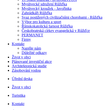
Myslivecké sdružení Růžďka
Myslivecký kroužek - Javořinka
Zahrádkáři Růžďka
Svaz postižených civilizačními chorobami - Růžďka
Výbor pro kulturu a sport
Římskokatolická farnost Růžďka
Českobratrská církev evangelická v Růžďce
PERMANET
Firmy
Kontakt
Napište nám
Důležité odkazy
Život v obci
Plánované investiční akce
Architektonická studie
Zásobování vodou
Úřední deska
Život v obci
Turistika
Kontakt