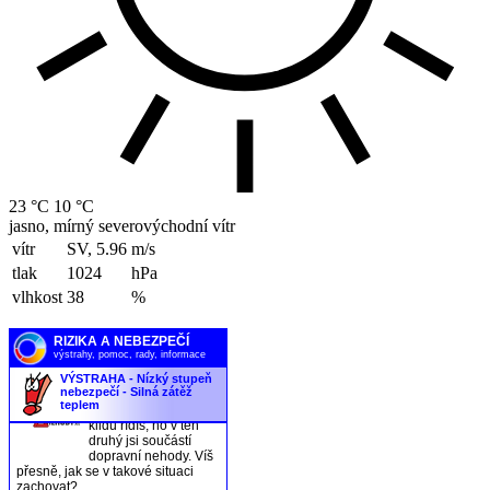
23 °C
10 °C
jasno, mírný severovýchodní vítr
vítr
SV, 5.96
m/s
tlak
1024
hPa
vlhkost
38
%