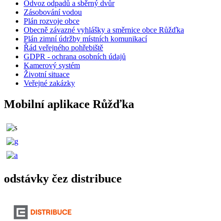
Odvoz odpadů a sběrný dvůr
Zásobování vodou
Plán rozvoje obce
Obecně závazné vyhlášky a směrnice obce Růžďka
Plán zimní údržby místních komunikací
Řád veřejného pohřebiště
GDPR - ochrana osobních údajů
Kamerový systém
Životní situace
Veřejné zakázky
Mobilní aplikace Růžďka
odstávky čez distribuce