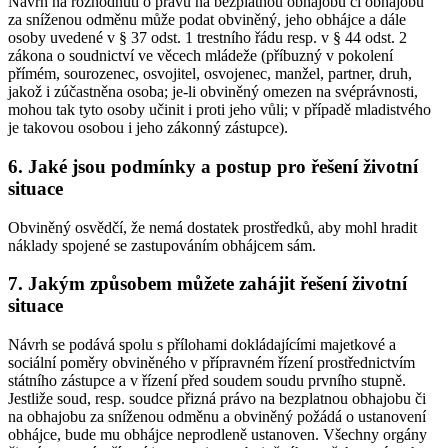
Návrh na rozhodnutí o právu na bezplatnou obhajobu či obhajobu
za sníženou odměnu může podat obviněný, jeho obhájce a dále
osoby uvedené v § 37 odst. 1 trestního řádu resp. v § 44 odst. 2
zákona o soudnictví ve věcech mládeže (příbuzný v pokolení
přímém, sourozenec, osvojitel, osvojenec, manžel, partner, druh,
jakož i zúčastněna osoba; je-li obviněný omezen na svéprávnosti,
mohou tak tyto osoby učinit i proti jeho vůli; v případě mladistvého
je takovou osobou i jeho zákonný zástupce).
6. Jaké jsou podmínky a postup pro řešení životní
situace
Obviněný osvědčí, že nemá dostatek prostředků, aby mohl hradit
náklady spojené se zastupováním obhájcem sám.
7. Jakým způsobem můžete zahájit řešení životní
situace
Návrh se podává spolu s přílohami dokládajícími majetkové a
sociální poměry obviněného v přípravném řízení prostřednictvím
státního zástupce a v řízení před soudem soudu prvního stupně.
Jestliže soud, resp. soudce přizná právo na bezplatnou obhajobu či
na obhajobu za sníženou odměnu a obviněný požádá o ustanovení
obhájce, bude mu obhájce neprodleně ustanoven. Všechny orgány