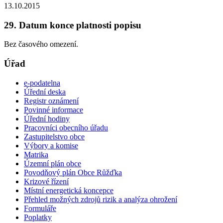
13.10.2015
29. Datum konce platnosti popisu
Bez časového omezení.
Úřad
e-podatelna
Úřední deska
Registr oznámení
Povinné informace
Úřední hodiny
Pracovníci obecního úřadu
Zastupitelstvo obce
Výbory a komise
Matrika
Územní plán obce
Povodňový plán Obce Růžďka
Krizové řízení
Místní energetická koncepce
Přehled možných zdrojů rizik a analýza ohrožení
Formuláře
Poplatky