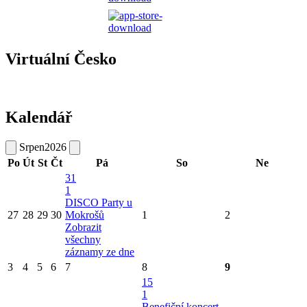
Virtuální Česko
Kalendář
Srpen
2026
Po
Út
St
Čt
Pá
So
Ne
31
1
DISCO Party u
27
28
29
30
Mokrošů
1
2
Zobrazit
všechny
záznamy ze dne
3
4
5
6
7
8
9
15
1
Benefiční koncert