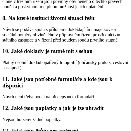
činné v trestním řízení jsou povinny obviněného o těchto právech
poučit a poskytnout mu plnou možnost jejich uplatnění.
8. Na které instituci životní situaci řešit
Návrh se podává spolu s přílohami dokládajícími majetkové a
sociální poměry obviněného v přípravném řízení prostřednictvím
státního zástupce a v řízení před soudem soudu prvního stupně.
10. Jaké doklady je nutné mít s sebou
Platný osobní doklad opatřený fotografií (občanský průkaz, cestovní
pas apod.).
11. Jaké jsou potřebné formuláře a kde jsou k
dispozici
Návrh není třeba podat na předepsaném formuláři.
12. Jaké jsou poplatky a jak je lze uhradit
Nejsou hrazeny žádné poplatky.
13. Jaké jsou lhůty pro vyřízení