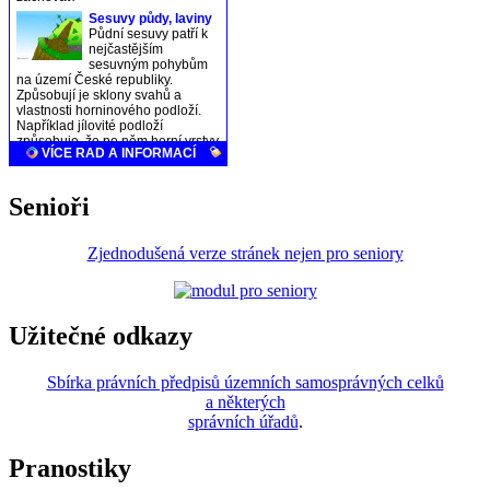
Senioři
Zjednodušená verze stránek nejen pro seniory
Užitečné odkazy
Sbírka právních předpisů územních samosprávných celků
a některých
správních úřadů
.
Pranostiky