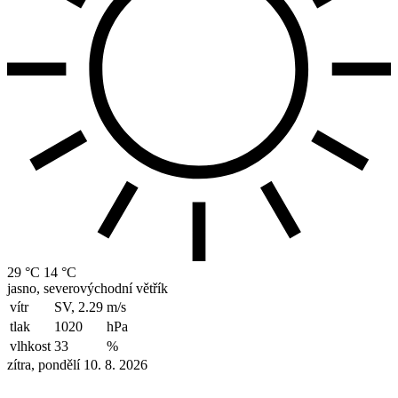
29 °C
14 °C
jasno, severovýchodní větřík
vítr
SV, 2.29
m/s
tlak
1020
hPa
vlhkost
33
%
zítra, pondělí 10. 8. 2026