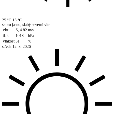
25 °C
15 °C
skoro jasno, slabý severní vítr
vítr
S, 4.82
m/s
tlak
1018
hPa
vlhkost
51
%
středa 12. 8. 2026