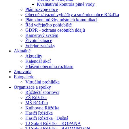
Kvalitativní kontrola pitné vody
Plán rozvoje obce
Obecně závazné vyhlášky a směrnice obce Růžďka
Plán zimní údržby místních komunikací
Řád veřejného pohřebiště
GDPR - ochrana osobních údajů
Kamerový systém
Životní situace
Veřejné zakázky
Aktuálně
Aktuality
Kalendář akcí
Hlášení obecního rozhlasu
Zpravodaj
Fotogalerie
Virtuální prohlídka
Organizace a spolky
Růždečtí sportovci
ZŠ Růžďka
MŠ Růžďka
Knihovna Růžďka
Hasiči Růžďka
Hasiči Růžďka - Dušná
TJ Sokol Růžďka - KOPANÁ
TJ Sokol Růžďka - BADMINTON