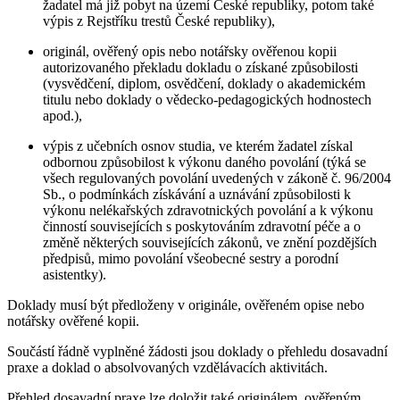
žadatel má již pobyt na území České republiky, potom také
výpis z Rejstříku trestů České republiky),
originál, ověřený opis nebo notářsky ověřenou kopii
autorizovaného překladu dokladu o získané způsobilosti
(vysvědčení, diplom, osvědčení, doklady o akademickém
titulu nebo doklady o vědecko-pedagogických hodnostech
apod.),
výpis z učebních osnov studia, ve kterém žadatel získal
odbornou způsobilost k výkonu daného povolání (týká se
všech regulovaných povolání uvedených v zákoně č. 96/2004
Sb., o podmínkách získávání a uznávání způsobilosti k
výkonu nelékařských zdravotnických povolání a k výkonu
činností souvisejících s poskytováním zdravotní péče a o
změně některých souvisejících zákonů, ve znění pozdějších
předpisů, mimo povolání všeobecné sestry a porodní
asistentky).
Doklady musí být předloženy v originále, ověřeném opise nebo
notářsky ověřené kopii.
Součástí řádně vyplněné žádosti jsou doklady o přehledu dosavadní
praxe a doklad o absolvovaných vzdělávacích aktivitách.
Přehled dosavadní praxe lze doložit také originálem, ověřeným