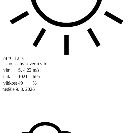
24 °C
12 °C
jasno, slabý severní vítr
vítr
S, 4.22
m/s
tlak
1021
hPa
vlhkost
49
%
neděle 9. 8. 2026