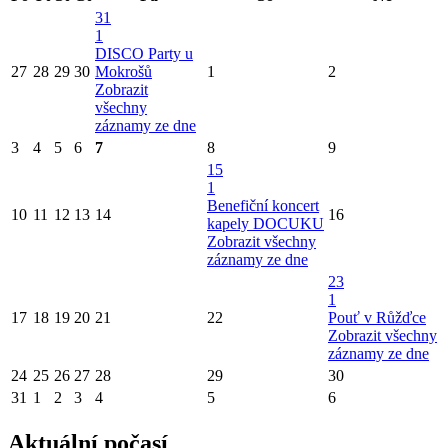
31
1
DISCO Party u
27
28
29
30
Mokrošů
1
2
Zobrazit
všechny
záznamy ze dne
3
4
5
6
7
8
9
15
1
Benefiční koncert
10
11
12
13
14
16
kapely DOCUKU
Zobrazit všechny
záznamy ze dne
23
1
17
18
19
20
21
22
Pouť v Růžďce
Zobrazit všechny
záznamy ze dne
24
25
26
27
28
29
30
31
1
2
3
4
5
6
Aktuální počasí