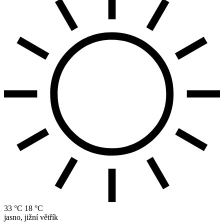
33 °C
18 °C
jasno, jižní větřík