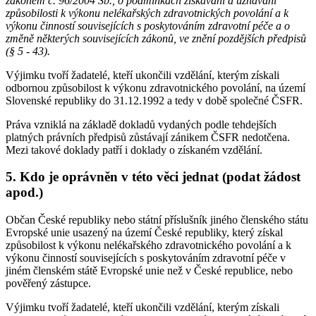
zákonem č. 96/2004 Sb., o podmínkách získávání a uznávání
způsobilosti k výkonu nelékařských zdravotnických povolání a k
výkonu činností souvisejících s poskytováním zdravotní péče a o
změně některých souvisejících zákonů, ve znění pozdějších předpisů
(§ 5 - 43).
Výjimku tvoří žadatelé, kteří ukončili vzdělání, kterým získali
odbornou způsobilost k výkonu zdravotnického povolání, na území
Slovenské republiky do 31.12.1992 a tedy v době společné ČSFR.
Práva vzniklá na základě dokladů vydaných podle tehdejších
platných právních předpisů zůstávají zánikem ČSFR nedotčena.
Mezi takové doklady patří i doklady o získaném vzdělání.
5. Kdo je oprávněn v této věci jednat (podat žádost
apod.)
Občan České republiky nebo státní příslušník jiného členského státu
Evropské unie usazený na území České republiky, který získal
způsobilost k výkonu nelékařského zdravotnického povolání a k
výkonu činností souvisejících s poskytováním zdravotní péče v
jiném členském státě Evropské unie než v České republice, nebo
pověřený zástupce.
Výjimku tvoří žadatelé, kteří ukončili vzdělání, kterým získali