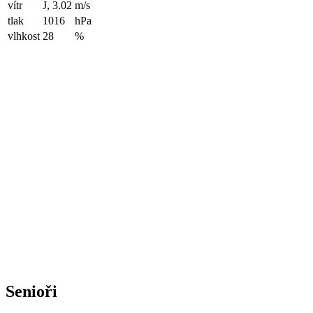
vítr
J, 3.02
m/s
tlak
1016
hPa
vlhkost
28
%
Senioři