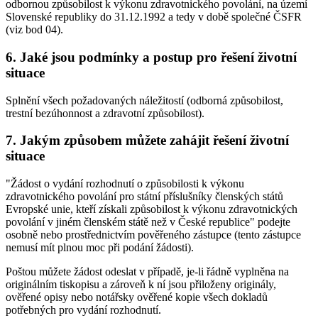
odbornou způsobilost k výkonu zdravotnického povolání, na území
Slovenské republiky do 31.12.1992 a tedy v době společné ČSFR
(viz bod 04).
6. Jaké jsou podmínky a postup pro řešení životní
situace
Splnění všech požadovaných náležitostí (odborná způsobilost,
trestní bezúhonnost a zdravotní způsobilost).
7. Jakým způsobem můžete zahájit řešení životní
situace
"Žádost o vydání rozhodnutí o způsobilosti k výkonu
zdravotnického povolání pro státní příslušníky členských států
Evropské unie, kteří získali způsobilost k výkonu zdravotnických
povolání v jiném členském státě než v České republice" podejte
osobně nebo prostřednictvím pověřeného zástupce (tento zástupce
nemusí mít plnou moc při podání žádosti).
Poštou můžete žádost odeslat v případě, je-li řádně vyplněna na
originálním tiskopisu a zároveň k ní jsou přiloženy originály,
ověřené opisy nebo notářsky ověřené kopie všech dokladů
potřebných pro vydání rozhodnutí.