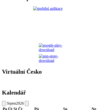
Virtuální Česko
Kalendář
Srpen
2026
Po
Út
St
Čt
Pá
So
Ne