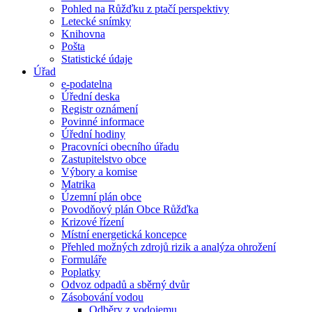
Pohled na Růžďku z ptačí perspektivy
Letecké snímky
Knihovna
Pošta
Statistické údaje
Úřad
e-podatelna
Úřední deska
Registr oznámení
Povinné informace
Úřední hodiny
Pracovníci obecního úřadu
Zastupitelstvo obce
Výbory a komise
Matrika
Územní plán obce
Povodňový plán Obce Růžďka
Krizové řízení
Místní energetická koncepce
Přehled možných zdrojů rizik a analýza ohrožení
Formuláře
Poplatky
Odvoz odpadů a sběrný dvůr
Zásobování vodou
Odběry z vodojemu