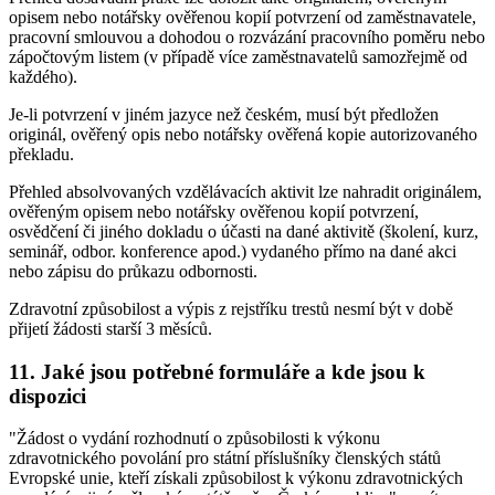
opisem nebo notářsky ověřenou kopií potvrzení od zaměstnavatele,
pracovní smlouvou a dohodou o rozvázání pracovního poměru nebo
zápočtovým listem (v případě více zaměstnavatelů samozřejmě od
každého).
Je-li potvrzení v jiném jazyce než českém, musí být předložen
originál, ověřený opis nebo notářsky ověřená kopie autorizovaného
překladu.
Přehled absolvovaných vzdělávacích aktivit lze nahradit originálem,
ověřeným opisem nebo notářsky ověřenou kopií potvrzení,
osvědčení či jiného dokladu o účasti na dané aktivitě (školení, kurz,
seminář, odbor. konference apod.) vydaného přímo na dané akci
nebo zápisu do průkazu odbornosti.
Zdravotní způsobilost a výpis z rejstříku trestů nesmí být v době
přijetí žádosti starší 3 měsíců.
11. Jaké jsou potřebné formuláře a kde jsou k
dispozici
"Žádost o vydání rozhodnutí o způsobilosti k výkonu
zdravotnického povolání pro státní příslušníky členských států
Evropské unie, kteří získali způsobilost k výkonu zdravotnických