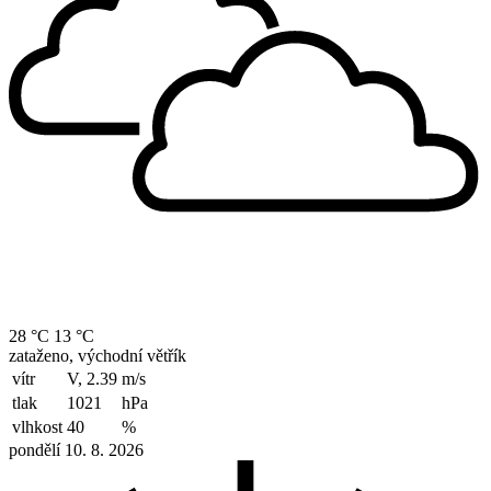
28 °C
13 °C
zataženo, východní větřík
vítr
V, 2.39
m/s
tlak
1021
hPa
vlhkost
40
%
pondělí 10. 8. 2026