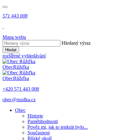
571 443 008
Mapa webu
Hledaný výraz
Hledat
rozšířené vyhledávání
Obec
Růžďka
Obec
Růžďka
+420 571 443 008
obec@ruzdka.cz
Obec
Historie
Pamětihodnosti
Pověz mi, jak to tenkrát bylo...
Současnost
Blízké okolí