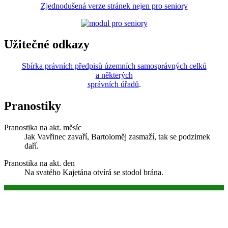
Zjednodušená verze stránek nejen pro seniory
Užitečné odkazy
Sbírka právních předpisů územních samosprávných celků
a některých
správních úřadů
.
Pranostiky
Pranostika na akt. měsíc
Jak Vavřinec zavaří, Bartoloměj zasmaží, tak se podzimek
daří.
Pranostika na akt. den
Na svatého Kajetána otvírá se stodol brána.