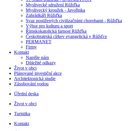
Myslivecké sdružení Růžďka
Myslivecký kroužek - Javořinka
Zahrádkáři Růžďka
Svaz postižených civilizačními chorobami - Růžďka
Výbor pro kulturu a sport
Římskokatolická farnost Růžďka
Českobratrská církev evangelická v Růžďce
PERMANET
Firmy
Kontakt
Napište nám
Důležité odkazy
Život v obci
Plánované investiční akce
Architektonická studie
Zásobování vodou
Úřední deska
Život v obci
Turistika
Kontakt