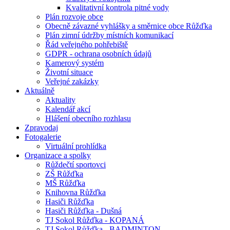
Kvalitativní kontrola pitné vody
Plán rozvoje obce
Obecně závazné vyhlášky a směrnice obce Růžďka
Plán zimní údržby místních komunikací
Řád veřejného pohřebiště
GDPR - ochrana osobních údajů
Kamerový systém
Životní situace
Veřejné zakázky
Aktuálně
Aktuality
Kalendář akcí
Hlášení obecního rozhlasu
Zpravodaj
Fotogalerie
Virtuální prohlídka
Organizace a spolky
Růždečtí sportovci
ZŠ Růžďka
MŠ Růžďka
Knihovna Růžďka
Hasiči Růžďka
Hasiči Růžďka - Dušná
TJ Sokol Růžďka - KOPANÁ
TJ Sokol Růžďka - BADMINTON