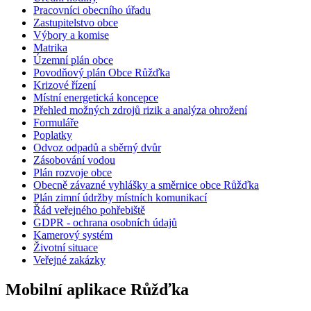
Pracovníci obecního úřadu
Zastupitelstvo obce
Výbory a komise
Matrika
Územní plán obce
Povodňový plán Obce Růžďka
Krizové řízení
Místní energetická koncepce
Přehled možných zdrojů rizik a analýza ohrožení
Formuláře
Poplatky
Odvoz odpadů a sběrný dvůr
Zásobování vodou
Plán rozvoje obce
Obecně závazné vyhlášky a směrnice obce Růžďka
Plán zimní údržby místních komunikací
Řád veřejného pohřebiště
GDPR - ochrana osobních údajů
Kamerový systém
Životní situace
Veřejné zakázky
Mobilní aplikace Růžďka