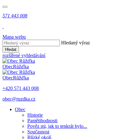
571 443 008
Mapa webu
Hledaný výraz
Hledat
rozšířené vyhledávání
Obec
Růžďka
Obec
Růžďka
+420 571 443 008
obec@ruzdka.cz
Obec
Historie
Pamětihodnosti
Pověz mi, jak to tenkrát bylo...
Současnost
Blízké okolí