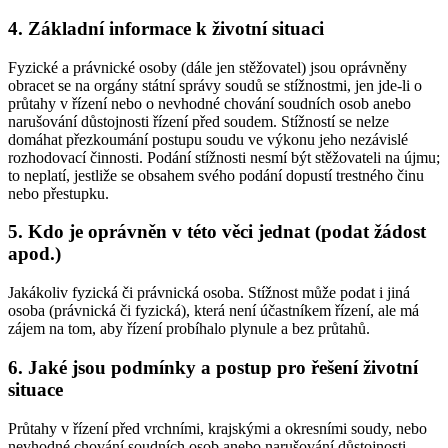
4. Základní informace k životní situaci
Fyzické a právnické osoby (dále jen stěžovatel) jsou oprávněny
obracet se na orgány státní správy soudů se stížnostmi, jen jde-li o
průtahy v řízení nebo o nevhodné chování soudních osob anebo
narušování důstojnosti řízení před soudem. Stížností se nelze
domáhat přezkoumání postupu soudu ve výkonu jeho nezávislé
rozhodovací činnosti. Podání stížnosti nesmí být stěžovateli na újmu;
to neplatí, jestliže se obsahem svého podání dopustí trestného činu
nebo přestupku.
5. Kdo je oprávněn v této věci jednat (podat žádost
apod.)
Jakákoliv fyzická či právnická osoba. Stížnost může podat i jiná
osoba (právnická či fyzická), která není účastníkem řízení, ale má
zájem na tom, aby řízení probíhalo plynule a bez průtahů.
6. Jaké jsou podmínky a postup pro řešení životní
situace
Průtahy v řízení před vrchními, krajskými a okresními soudy, nebo
nevhodné chování soudních osob anebo narušování důstojnosti