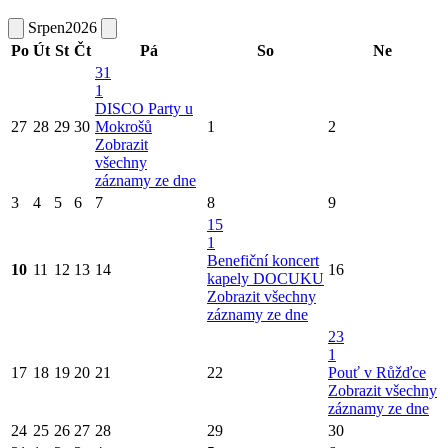
Srpen
2026
Po
Út
St
Čt
Pá
So
Ne
31
1
DISCO Party u
27
28
29
30
Mokrošů
1
2
Zobrazit
všechny
záznamy ze dne
3
4
5
6
7
8
9
15
1
Benefiční koncert
10
11
12
13
14
16
kapely DOCUKU
Zobrazit všechny
záznamy ze dne
23
1
17
18
19
20
21
22
Pouť v Růžďce
Zobrazit všechny
záznamy ze dne
24
25
26
27
28
29
30