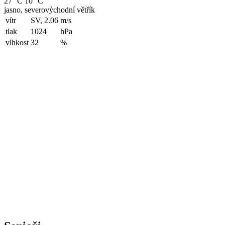
27 °C
10 °C
jasno, severovýchodní větřík
vítr
SV, 2.06
m/s
tlak
1024
hPa
vlhkost
32
%