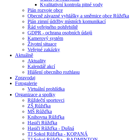
Kvalitativní kontrola pitné vody
Plán rozvoje obce
Obecně závazné vyhlášky a směrnice obce Růžďka
Plán zimní údržby místních komunikací
Řád veřejného pohřebiště
GDPR - ochrana osobních údajů
Kamerový systém
Životní situace
Veřejné zakázky
Aktuálně
Aktuality
Kalendář akcí
Hlášení obecního rozhlasu
Zpravodaj
Fotogalerie
Virtuální prohlídka
Organizace a spolky
Růždečtí sportovci
ZŠ Růžďka
MŠ Růžďka
Knihovna Růžďka
Hasiči Růžďka
Hasiči Růžďka - Dušná
TJ Sokol Růžďka - KOPANÁ
TJ Sokol Růžďka - BADMINTON