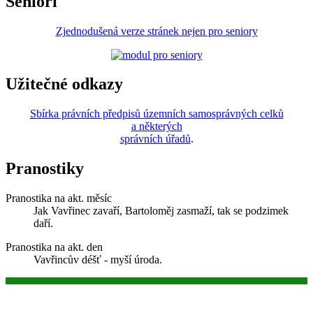
Senioři
Zjednodušená verze stránek nejen pro seniory
Užitečné odkazy
Sbírka právních předpisů územních samosprávných celků
a některých
správních úřadů
.
Pranostiky
Pranostika na akt. měsíc
Jak Vavřinec zavaří, Bartoloměj zasmaží, tak se podzimek
daří.
Pranostika na akt. den
Vavřincův déšť - myší úroda.