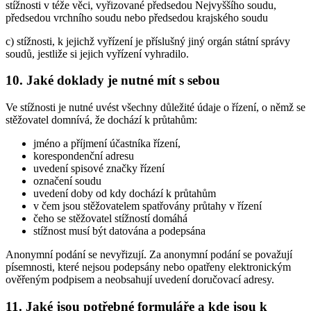
stížnosti v téže věci, vyřizované předsedou Nejvyššího soudu,
předsedou vrchního soudu nebo předsedou krajského soudu
c) stížnosti, k jejichž vyřízení je příslušný jiný orgán státní správy
soudů, jestliže si jejich vyřízení vyhradilo.
10. Jaké doklady je nutné mít s sebou
Ve stížnosti je nutné uvést všechny důležité údaje o řízení, o němž se
stěžovatel domnívá, že dochází k průtahům:
jméno a příjmení účastníka řízení,
korespondenční adresu
uvedení spisové značky řízení
označení soudu
uvedení doby od kdy dochází k průtahům
v čem jsou stěžovatelem spatřovány průtahy v řízení
čeho se stěžovatel stížností domáhá
stížnost musí být datována a podepsána
Anonymní podání se nevyřizují. Za anonymní podání se považují
písemnosti, které nejsou podepsány nebo opatřeny elektronickým
ověřeným podpisem a neobsahují uvedení doručovací adresy.
11. Jaké jsou potřebné formuláře a kde jsou k