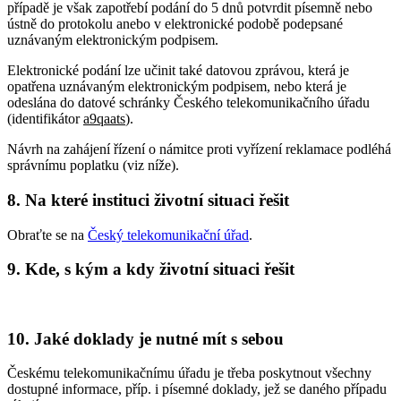
případě je však zapotřebí podání do 5 dnů potvrdit písemně nebo
ústně do protokolu anebo v elektronické podobě podepsané
uznávaným elektronickým podpisem.
Elektronické podání lze učinit také datovou zprávou, která je
opatřena uznávaným elektronickým podpisem, nebo která je
odeslána do datové schránky Českého telekomunikačního úřadu
(identifikátor
a9qaats
).
Návrh na zahájení řízení o námitce proti vyřízení reklamace podléhá
správnímu poplatku (viz níže).
8. Na které instituci životní situaci řešit
Obraťte se na
Český telekomunikační úřad
.
9. Kde, s kým a kdy životní situaci řešit
10. Jaké doklady je nutné mít s sebou
Českému telekomunikačnímu úřadu je třeba poskytnout všechny
dostupné informace, příp. i písemné doklady, jež se daného případu