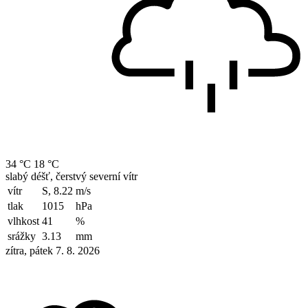
34 °C
18 °C
slabý déšť, čerstvý severní vítr
vítr
S, 8.22
m/s
tlak
1015
hPa
vlhkost
41
%
srážky
3.13
mm
zítra, pátek 7. 8. 2026