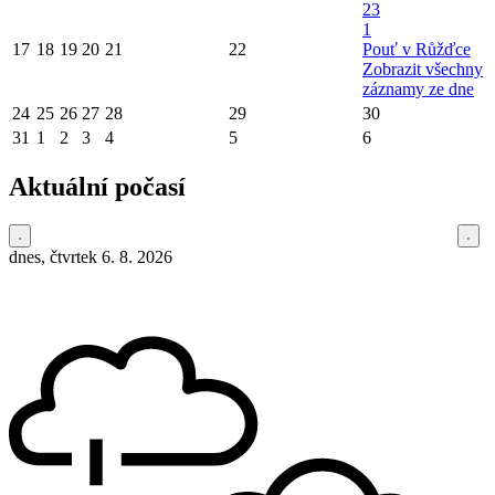
23
1
17
18
19
20
21
22
Pouť v Růžďce
Zobrazit všechny
záznamy ze dne
24
25
26
27
28
29
30
31
1
2
3
4
5
6
Aktuální počasí
dnes, čtvrtek 6. 8. 2026