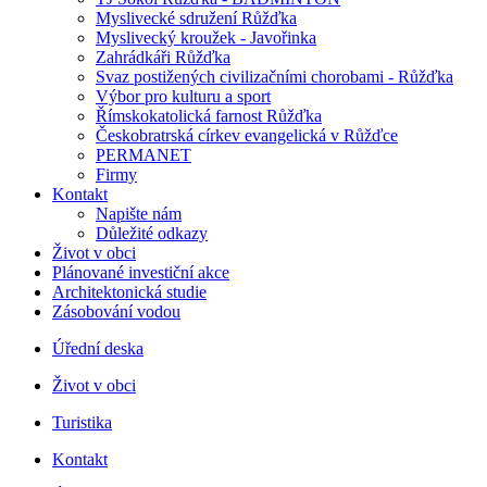
Myslivecké sdružení Růžďka
Myslivecký kroužek - Javořinka
Zahrádkáři Růžďka
Svaz postižených civilizačními chorobami - Růžďka
Výbor pro kulturu a sport
Římskokatolická farnost Růžďka
Českobratrská církev evangelická v Růžďce
PERMANET
Firmy
Kontakt
Napište nám
Důležité odkazy
Život v obci
Plánované investiční akce
Architektonická studie
Zásobování vodou
Úřední deska
Život v obci
Turistika
Kontakt