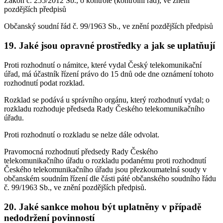
Zákon č. 255/2012 Sb., o kontrole (kontrolní řád), ve znění
pozdějších předpisů
Občanský soudní řád č. 99/1963 Sb., ve znění pozdějších předpisů
19. Jaké jsou opravné prostředky a jak se uplatňují
Proti rozhodnutí o námitce, které vydal Český telekomunikační
úřad, má účastník řízení právo do 15 dnů ode dne oznámení tohoto
rozhodnutí podat rozklad.
Rozklad se podává u správního orgánu, který rozhodnutí vydal; o
rozkladu rozhoduje předseda Rady Českého telekomunikačního
úřadu.
Proti rozhodnutí o rozkladu se nelze dále odvolat.
Pravomocná rozhodnutí předsedy Rady Českého
telekomunikačního úřadu o rozkladu podanému proti rozhodnutí
Českého telekomunikačního úřadu jsou přezkoumatelná soudy v
občanském soudním řízení dle části páté občanského soudního řádu
č. 99/1963 Sb., ve znění pozdějších předpisů.
20. Jaké sankce mohou být uplatněny v případě
nedodržení povinností