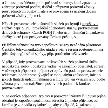
o činnost prováděnou podle poštovní smlouvy, která zpravidla
zahrnuje poštovní podání, třídění a přepravu poštovní zásilky
prostřednictvím poštovní sítě a je prováděna za účelem dodání
poštovní zásilky příjemci.
Někteří provozovatelé poštovních služeb poskytují i
nepoštovní
služby
, např. SIPO, provádění důchodové služby, problematiku
datových schránek, Czech POINT nebo např. finanční či bankovní
služby, které jsou poskytovány Českou poštou, s.p.
Při řešení stížností na tyto nepoštovní služby není dána působnost
Českého telekomunikačního úřadu a věc je řešena postoupením na
příslušný orgán státní správy, příp. poučením stěžovatele.
V případě, kdy provozovatel poštovních služeb poštovní službu
neposkytne, nebo ji poskytne vadně, je zákazník (odesílatel, adresát,
v některých případech i příjemce) oprávněn podat u provozovatele
reklamaci; podrobnosti týkající se toho, jakým způsobem, kde a v
jakých lhůtách uplatnit reklamaci a lhůty pro její vyřízení jsou podle
zákona povinnou náležitostí poštovních podmínek konkrétního
provozovatele.
V některých případech (typicky u poškození zásilky či úbytku jejího
obsahu) je zapotřebí součinnosti adresáta či jiného příjemce, od
kterého je zpravidla vyžadováno, aby v případě, že takovouto