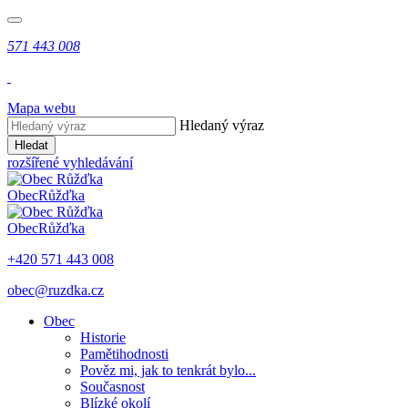
571 443 008
Mapa webu
Hledaný výraz
Hledat
rozšířené vyhledávání
Obec
Růžďka
Obec
Růžďka
+420 571 443 008
obec@ruzdka.cz
Obec
Historie
Pamětihodnosti
Pověz mi, jak to tenkrát bylo...
Současnost
Blízké okolí