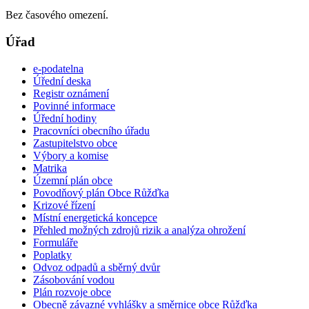
Bez časového omezení.
Úřad
e-podatelna
Úřední deska
Registr oznámení
Povinné informace
Úřední hodiny
Pracovníci obecního úřadu
Zastupitelstvo obce
Výbory a komise
Matrika
Územní plán obce
Povodňový plán Obce Růžďka
Krizové řízení
Místní energetická koncepce
Přehled možných zdrojů rizik a analýza ohrožení
Formuláře
Poplatky
Odvoz odpadů a sběrný dvůr
Zásobování vodou
Plán rozvoje obce
Obecně závazné vyhlášky a směrnice obce Růžďka