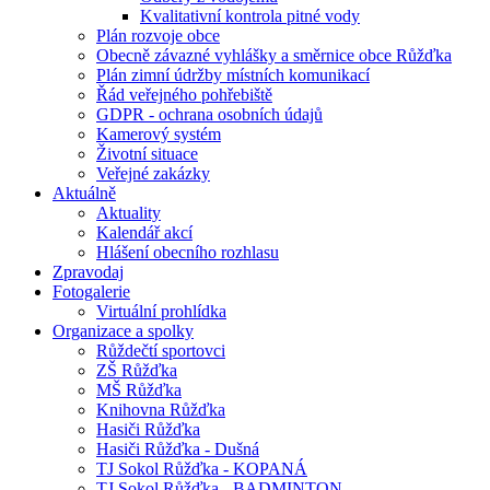
Kvalitativní kontrola pitné vody
Plán rozvoje obce
Obecně závazné vyhlášky a směrnice obce Růžďka
Plán zimní údržby místních komunikací
Řád veřejného pohřebiště
GDPR - ochrana osobních údajů
Kamerový systém
Životní situace
Veřejné zakázky
Aktuálně
Aktuality
Kalendář akcí
Hlášení obecního rozhlasu
Zpravodaj
Fotogalerie
Virtuální prohlídka
Organizace a spolky
Růždečtí sportovci
ZŠ Růžďka
MŠ Růžďka
Knihovna Růžďka
Hasiči Růžďka
Hasiči Růžďka - Dušná
TJ Sokol Růžďka - KOPANÁ
TJ Sokol Růžďka - BADMINTON