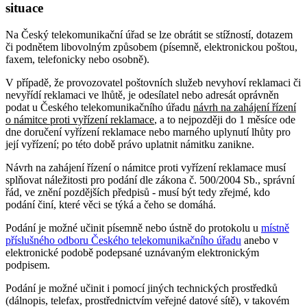
situace
Na Český telekomunikační úřad se lze obrátit se stížností, dotazem
či podnětem libovolným způsobem (písemně, elektronickou poštou,
faxem, telefonicky nebo osobně).
V případě, že provozovatel poštovních služeb nevyhoví reklamaci či
nevyřídí reklamaci ve lhůtě, je odesílatel nebo adresát oprávněn
podat u Českého telekomunikačního úřadu
návrh na zahájení řízení
o námitce proti vyřízení reklamace
, a to nejpozději do 1 měsíce ode
dne doručení vyřízení reklamace nebo marného uplynutí lhůty pro
její vyřízení; po této době právo uplatnit námitku zanikne.
Návrh na zahájení řízení o námitce proti vyřízení reklamace musí
splňovat náležitosti pro podání dle zákona č. 500/2004 Sb., správní
řád, ve znění pozdějších předpisů - musí být tedy zřejmé, kdo
podání činí, které věci se týká a čeho se domáhá.
Podání je možné učinit písemně nebo ústně do protokolu u
místně
příslušného odboru Českého telekomunikačního úřadu
anebo v
elektronické podobě podepsané uznávaným elektronickým
podpisem.
Podání je možné učinit i pomocí jiných technických prostředků
(dálnopis, telefax, prostřednictvím veřejné datové sítě), v takovém