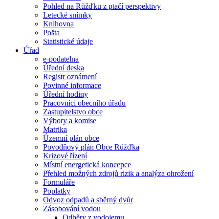
Pohled na Růžďku z ptačí perspektivy
Letecké snímky
Knihovna
Pošta
Statistické údaje
Úřad
e-podatelna
Úřední deska
Registr oznámení
Povinné informace
Úřední hodiny
Pracovníci obecního úřadu
Zastupitelstvo obce
Výbory a komise
Matrika
Územní plán obce
Povodňový plán Obce Růžďka
Krizové řízení
Místní energetická koncepce
Přehled možných zdrojů rizik a analýza ohrožení
Formuláře
Poplatky
Odvoz odpadů a sběrný dvůr
Zásobování vodou
Odběry z vodojemu