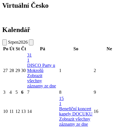
Virtuální Česko
Kalendář
Srpen
2026
Po
Út
St
Čt
Pá
So
Ne
31
1
DISCO Party u
27
28
29
30
Mokrošů
1
2
Zobrazit
všechny
záznamy ze dne
3
4
5
6
7
8
9
15
1
Benefiční koncert
10
11
12
13
14
16
kapely DOCUKU
Zobrazit všechny
záznamy ze dne