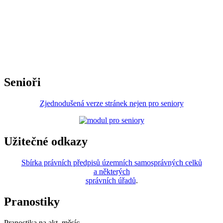
Senioři
Zjednodušená verze stránek nejen pro seniory
Užitečné odkazy
Sbírka právních předpisů územních samosprávných celků
a některých
správních úřadů
.
Pranostiky
Pranostika na akt. měsíc