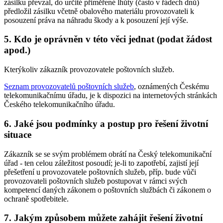
zásilku převzal, do určité přiměřené lhůty (často v řádech dnů)
předložil zásilku včetně obalového materiálu provozovateli k
posouzení práva na náhradu škody a k posouzení její výše.
5. Kdo je oprávněn v této věci jednat (podat žádost
apod.)
Kterýkoliv zákazník provozovatele poštovních služeb.
Seznam provozovatelů poštovních služeb
, oznámených Českému
telekomunikačnímu úřadu, je k dispozici na internetových stránkách
Českého telekomunikačního úřadu.
6. Jaké jsou podmínky a postup pro řešení životní
situace
Zákazník se se svým problémem obrátí na Český telekomunikační
úřad - ten celou záležitost posoudí; je-li to zapotřebí, zajistí její
přešetření u provozovatele poštovních služeb, příp. bude vůči
provozovateli poštovních služeb postupovat v rámci svých
kompetencí daných zákonem o poštovních službách či zákonem o
ochraně spotřebitele.
7. Jakým způsobem můžete zahájit řešení životní