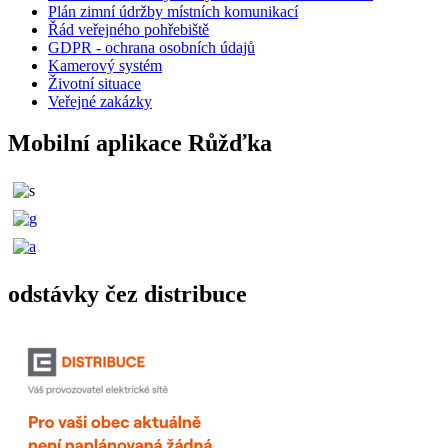
Plán zimní údržby místních komunikací
Řád veřejného pohřebiště
GDPR - ochrana osobních údajů
Kamerový systém
Životní situace
Veřejné zakázky
Mobilní aplikace Růžďka
odstávky čez distribuce