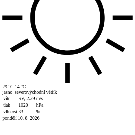
29 °C
14 °C
jasno, severovýchodní větřík
vítr
SV, 2.29
m/s
tlak
1020
hPa
vlhkost
33
%
pondělí 10. 8. 2026