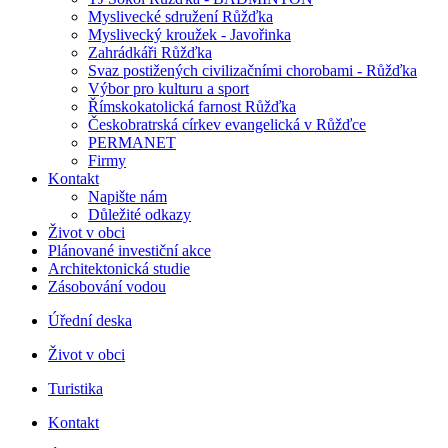
Myslivecké sdružení Růžďka
Myslivecký kroužek - Javořinka
Zahrádkáři Růžďka
Svaz postižených civilizačními chorobami - Růžďka
Výbor pro kulturu a sport
Římskokatolická farnost Růžďka
Českobratrská církev evangelická v Růžďce
PERMANET
Firmy
Kontakt
Napište nám
Důležité odkazy
Život v obci
Plánované investiční akce
Architektonická studie
Zásobování vodou
Úřední deska
Život v obci
Turistika
Kontakt