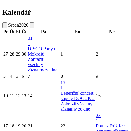
Kalendář
Srpen
2026
Po
Út
St
Čt
Pá
So
Ne
31
1
DISCO Party u
27
28
29
30
Mokrošů
1
2
Zobrazit
všechny
záznamy ze dne
3
4
5
6
7
8
9
15
1
Benefiční koncert
10
11
12
13
14
16
kapely DOCUKU
Zobrazit všechny
záznamy ze dne
23
1
17
18
19
20
21
22
Pouť v Růžďce