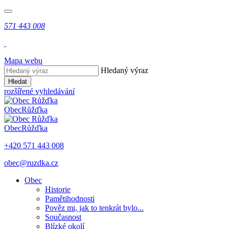
571 443 008
Mapa webu
Hledaný výraz
Hledat
rozšířené vyhledávání
Obec
Růžďka
Obec
Růžďka
+420 571 443 008
obec@ruzdka.cz
Obec
Historie
Pamětihodnosti
Pověz mi, jak to tenkrát bylo...
Současnost
Blízké okolí