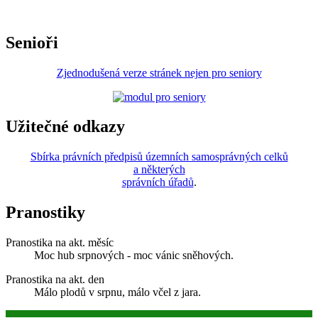
Senioři
Zjednodušená verze stránek nejen pro seniory
Užitečné odkazy
Sbírka právních předpisů územních samosprávných celků
a některých
správních úřadů
.
Pranostiky
Pranostika na akt. měsíc
Moc hub srpnových - moc vánic sněhových.
Pranostika na akt. den
Málo plodů v srpnu, málo včel z jara.