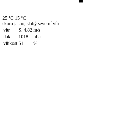
25 °C
15 °C
skoro jasno, slabý severní vítr
vítr
S, 4.82
m/s
tlak
1018
hPa
vlhkost
51
%