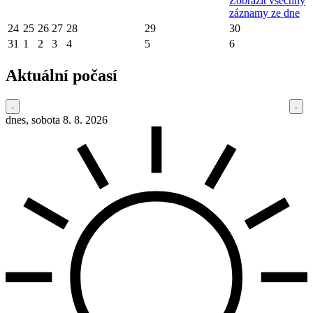
Zobrazit všechny
záznamy ze dne
24
25
26
27
28
29
30
31
1
2
3
4
5
6
Aktuální počasí
dnes, sobota 8. 8. 2026