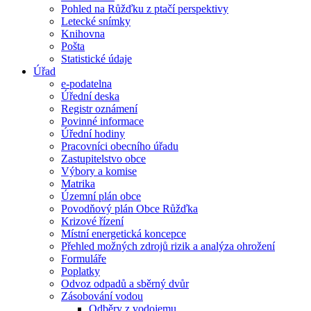
Pohled na Růžďku z ptačí perspektivy
Letecké snímky
Knihovna
Pošta
Statistické údaje
Úřad
e-podatelna
Úřední deska
Registr oznámení
Povinné informace
Úřední hodiny
Pracovníci obecního úřadu
Zastupitelstvo obce
Výbory a komise
Matrika
Územní plán obce
Povodňový plán Obce Růžďka
Krizové řízení
Místní energetická koncepce
Přehled možných zdrojů rizik a analýza ohrožení
Formuláře
Poplatky
Odvoz odpadů a sběrný dvůr
Zásobování vodou
Odběry z vodojemu