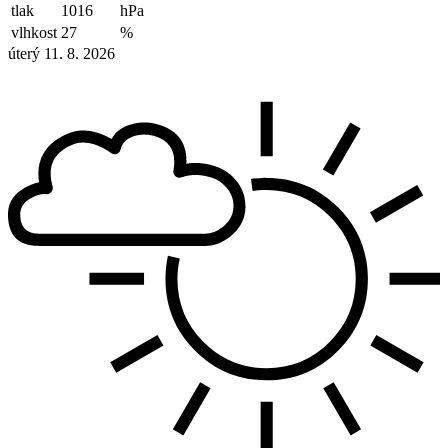
tlak
1016
hPa
vlhkost
27
%
úterý 11. 8. 2026