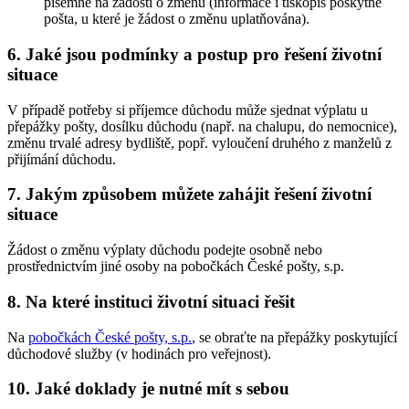
písemně na žádosti o změnu (informace i tiskopis poskytne
pošta, u které je žádost o změnu uplatňována).
6. Jaké jsou podmínky a postup pro řešení životní
situace
V případě potřeby si příjemce důchodu může sjednat výplatu u
přepážky pošty, dosílku důchodu (např. na chalupu, do nemocnice),
změnu trvalé adresy bydliště, popř. vyloučení druhého z manželů z
přijímání důchodu.
7. Jakým způsobem můžete zahájit řešení životní
situace
Žádost o změnu výplaty důchodu podejte osobně nebo
prostřednictvím jiné osoby na pobočkách České pošty, s.p.
8. Na které instituci životní situaci řešit
Na
pobočkách České pošty, s.p.
, se obraťte na přepážky poskytující
důchodové služby (v hodinách pro veřejnost).
10. Jaké doklady je nutné mít s sebou