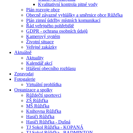
Kvalitativní kontrola pitné vody
Plán rozvoje obce
Obecně závazné vyhlášky a směrnice obce Růžďka
Plán zimní údržby místních komunikací
Řád veřejného pohřebiště
GDPR - ochrana osobních údajů
Kamerový systém
Životní situace
Veřejné zakázky
Aktuálně
Aktuality
Kalendář akcí
Hlášení obecního rozhlasu
Zpravodaj
Fotogalerie
Virtuální prohlídka
Organizace a spolky
Růždečtí sportovci
ZŠ Růžďka
MŠ Růžďka
Knihovna Růžďka
Hasiči Růžďka
Hasiči Růžďka - Dušná
TJ Sokol Růžďka - KOPANÁ
TJ Sokol Růžďka - BADMINTON