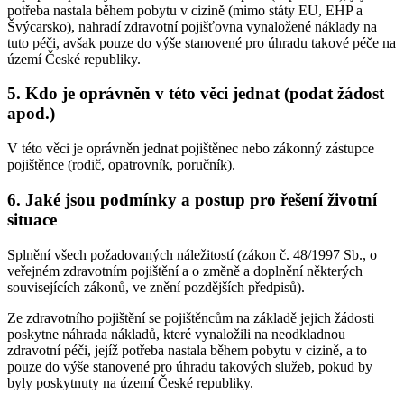
potřeba nastala během pobytu v cizině (mimo státy EU, EHP a
Švýcarsko), nahradí zdravotní pojišťovna vynaložené náklady na
tuto péči, avšak pouze do výše stanovené pro úhradu takové péče na
území České republiky.
5. Kdo je oprávněn v této věci jednat (podat žádost
apod.)
V této věci je oprávněn jednat pojištěnec nebo zákonný zástupce
pojištěnce (rodič, opatrovník, poručník).
6. Jaké jsou podmínky a postup pro řešení životní
situace
Splnění všech požadovaných náležitostí (zákon č. 48/1997 Sb., o
veřejném zdravotním pojištění a o změně a doplnění některých
souvisejících zákonů, ve znění pozdějších předpisů).
Ze zdravotního pojištění se pojištěncům na základě jejich žádosti
poskytne náhrada nákladů, které vynaložili na neodkladnou
zdravotní péči, jejíž potřeba nastala během pobytu v cizině, a to
pouze do výše stanovené pro úhradu takových služeb, pokud by
byly poskytnuty na území České republiky.