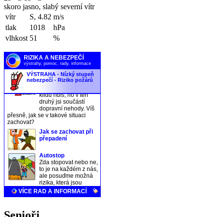
skoro jasno, slabý severní vítr
vítr
S, 4.82
m/s
tlak
1018
hPa
vlhkost
51
%
Senioři