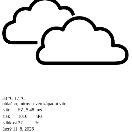
33 °C
17 °C
oblačno, mírný severozápadní vítr
vítr
SZ, 5.48
m/s
tlak
1016
hPa
vlhkost
27
%
úterý 11. 8. 2026