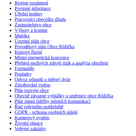
Registr oznámení
Povinné informace
Úřední hodiny
Pracovníci obecního úřadu
Zastupitelstvo obce
Výbory a komise
Matrika
Územní plán obce
Povodňový plán Obce Růžďka
Krizové řízení
Místní energetická koncepce
Přehled možných zdrojů rizik a analýza ohrožení
Formuláře
Poplatky
Odvoz odpadů a sběrný dvůr
Zásobování vodou
Plán rozvoje obce
Obecně závazné vyhlášky a směrnice obce Růžďka
Plán zimní údržby místních komunikací
Řád veřejného pohřebiště
GDPR - ochrana osobních údajů
Kamerový systém
Životní situace
Veřejné zakázky