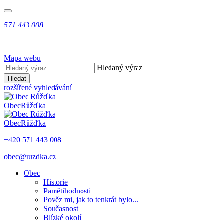
571 443 008
Mapa webu
Hledaný výraz
Hledat
rozšířené vyhledávání
Obec
Růžďka
Obec
Růžďka
+420 571 443 008
obec@ruzdka.cz
Obec
Historie
Pamětihodnosti
Pověz mi, jak to tenkrát bylo...
Současnost
Blízké okolí