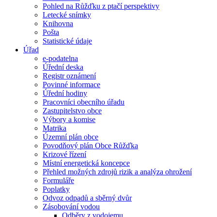
Pohled na Růžďku z ptačí perspektivy
Letecké snímky
Knihovna
Pošta
Statistické údaje
Úřad
e-podatelna
Úřední deska
Registr oznámení
Povinné informace
Úřední hodiny
Pracovníci obecního úřadu
Zastupitelstvo obce
Výbory a komise
Matrika
Územní plán obce
Povodňový plán Obce Růžďka
Krizové řízení
Místní energetická koncepce
Přehled možných zdrojů rizik a analýza ohrožení
Formuláře
Poplatky
Odvoz odpadů a sběrný dvůr
Zásobování vodou
Odběry z vodojemu