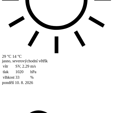
29 °C
14 °C
jasno, severovýchodní větřík
vítr
SV, 2.29
m/s
tlak
1020
hPa
vlhkost
33
%
pondělí 10. 8. 2026