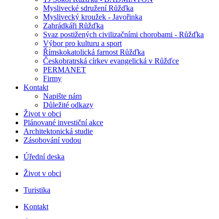
Myslivecké sdružení Růžďka
Myslivecký kroužek - Javořinka
Zahrádkáři Růžďka
Svaz postižených civilizačními chorobami - Růžďka
Výbor pro kulturu a sport
Římskokatolická farnost Růžďka
Českobratrská církev evangelická v Růžďce
PERMANET
Firmy
Kontakt
Napište nám
Důležité odkazy
Život v obci
Plánované investiční akce
Architektonická studie
Zásobování vodou
Úřední deska
Život v obci
Turistika
Kontakt