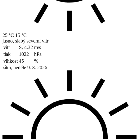
25 °C
15 °C
jasno, slabý severní vítr
vítr
S, 4.32
m/s
tlak
1022
hPa
vlhkost
45
%
zítra, neděle 9. 8. 2026