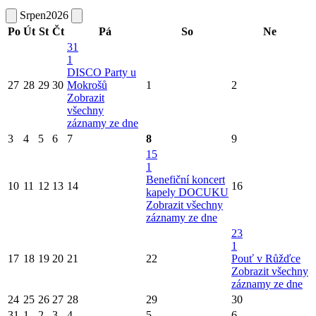
Srpen
2026
Po
Út
St
Čt
Pá
So
Ne
31
1
DISCO Party u
27
28
29
30
Mokrošů
1
2
Zobrazit
všechny
záznamy ze dne
3
4
5
6
7
8
9
15
1
Benefiční koncert
10
11
12
13
14
16
kapely DOCUKU
Zobrazit všechny
záznamy ze dne
23
1
17
18
19
20
21
22
Pouť v Růžďce
Zobrazit všechny
záznamy ze dne
24
25
26
27
28
29
30
31
1
2
3
4
5
6