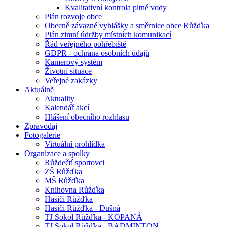
Kvalitativní kontrola pitné vody
Plán rozvoje obce
Obecně závazné vyhlášky a směrnice obce Růžďka
Plán zimní údržby místních komunikací
Řád veřejného pohřebiště
GDPR - ochrana osobních údajů
Kamerový systém
Životní situace
Veřejné zakázky
Aktuálně
Aktuality
Kalendář akcí
Hlášení obecního rozhlasu
Zpravodaj
Fotogalerie
Virtuální prohlídka
Organizace a spolky
Růždečtí sportovci
ZŠ Růžďka
MŠ Růžďka
Knihovna Růžďka
Hasiči Růžďka
Hasiči Růžďka - Dušná
TJ Sokol Růžďka - KOPANÁ
TJ Sokol Růžďka - BADMINTON