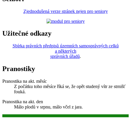
Zjednodušená verze stránek nejen pro seniory
Užitečné odkazy
Sbírka právních předpisů územních samosprávných celků
a některých
správních úřadů
.
Pranostiky
Pranostika na akt. měsíc
Z počátku toho měsíce říká se, že opět studený vítr ze strnišť
fouká.
Pranostika na akt. den
Málo plodů v srpnu, málo včel z jara.