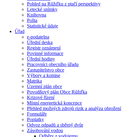
Pohled na Růžďku z ptačí perspektivy
Letecké snímky
Knihovna
Pošta
Statistické údaje
Úřad
e-podatelna
Úřední deska
Registr oznámení
Povinné informace
Úřední hodiny
Pracovníci obecního úřadu
Zastupitelstvo obce
Výbory a komise
Matrika
Územní plán obce
Povodňový plán Obce Růžďka
Krizové řízení
Místní energetická koncepce
Přehled možných zdrojů rizik a analýza ohrožení
Formuláře
Poplatky
Odvoz odpadů a sběrný dvůr
Zásobování vodou
Odběry z vodojemu