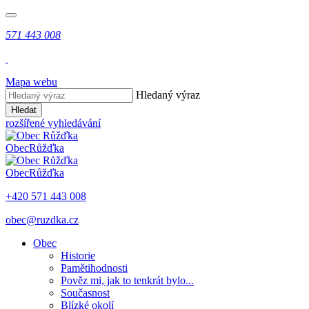
571 443 008
Mapa webu
Hledaný výraz
Hledat
rozšířené vyhledávání
Obec
Růžďka
Obec
Růžďka
+420 571 443 008
obec@ruzdka.cz
Obec
Historie
Pamětihodnosti
Pověz mi, jak to tenkrát bylo...
Současnost
Blízké okolí