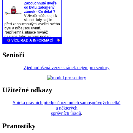
Senioři
Zjednodušená verze stránek nejen pro seniory
Užitečné odkazy
Sbírka právních předpisů územních samosprávných celků
a některých
správních úřadů
.
Pranostiky