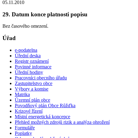
05.11.2010
29. Datum konce platnosti popisu
Bez časového omezení.
Úřad
e-podatelna
Úřední deska
Registr oznámení
Povinné informace
Úřední hodiny
Pracovníci obecního úřadu
Zastupitelstvo obce
Výbory a komise
Matrika
Územní plán obce
Povodňový plán Obce Růžďka
Krizové řízení
Místní energetická koncepce
Přehled možných zdrojů rizik a analýza ohrožení
Formuláře
Poplatky