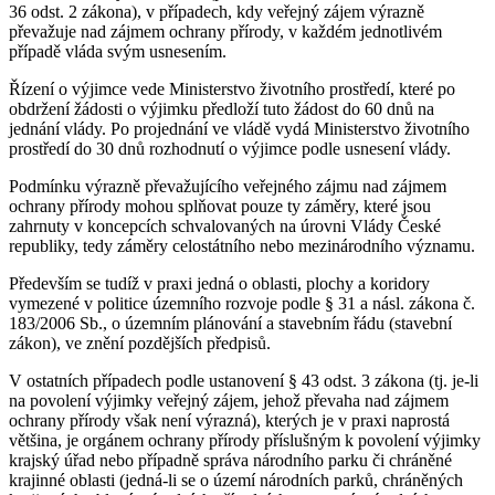
36 odst. 2 zákona), v případech, kdy veřejný zájem výrazně
převažuje nad zájmem ochrany přírody, v každém jednotlivém
případě vláda svým usnesením.
Řízení o výjimce vede Ministerstvo životního prostředí, které po
obdržení žádosti o výjimku předloží tuto žádost do 60 dnů na
jednání vlády. Po projednání ve vládě vydá Ministerstvo životního
prostředí do 30 dnů rozhodnutí o výjimce podle usnesení vlády.
Podmínku výrazně převažujícího veřejného zájmu nad zájmem
ochrany přírody mohou splňovat pouze ty záměry, které jsou
zahrnuty v koncepcích schvalovaných na úrovni Vlády České
republiky, tedy záměry celostátního nebo mezinárodního významu.
Především se tudíž v praxi jedná o oblasti, plochy a koridory
vymezené v politice územního rozvoje podle § 31 a násl. zákona č.
183/2006 Sb., o územním plánování a stavebním řádu (stavební
zákon), ve znění pozdějších předpisů.
V ostatních případech podle ustanovení § 43 odst. 3 zákona (tj. je-li
na povolení výjimky veřejný zájem, jehož převaha nad zájmem
ochrany přírody však není výrazná), kterých je v praxi naprostá
většina, je orgánem ochrany přírody příslušným k povolení výjimky
krajský úřad nebo případně správa národního parku či chráněné
krajinné oblasti (jedná-li se o území národních parků, chráněných