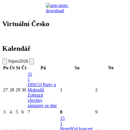
Virtuální Česko
Kalendář
Srpen
2026
Po
Út
St
Čt
Pá
So
Ne
31
1
DISCO Party u
27
28
29
30
Mokrošů
1
2
Zobrazit
všechny
záznamy ze dne
3
4
5
6
7
8
9
15
1
Benefiční koncert