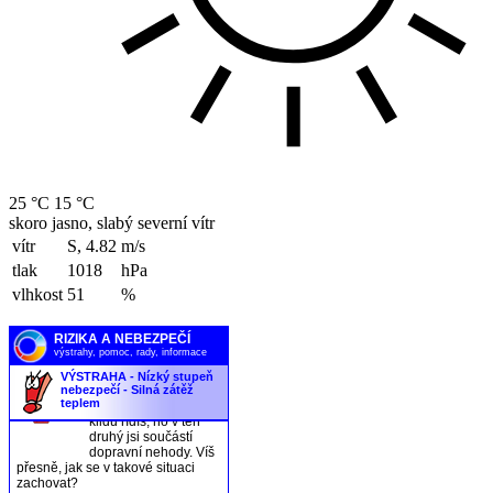
25 °C
15 °C
skoro jasno, slabý severní vítr
vítr
S, 4.82
m/s
tlak
1018
hPa
vlhkost
51
%