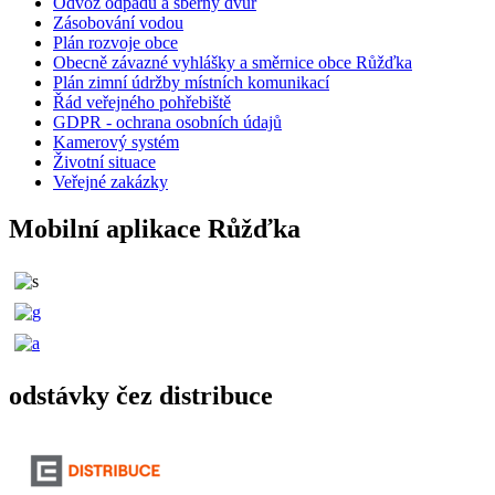
Odvoz odpadů a sběrný dvůr
Zásobování vodou
Plán rozvoje obce
Obecně závazné vyhlášky a směrnice obce Růžďka
Plán zimní údržby místních komunikací
Řád veřejného pohřebiště
GDPR - ochrana osobních údajů
Kamerový systém
Životní situace
Veřejné zakázky
Mobilní aplikace Růžďka
odstávky čez distribuce