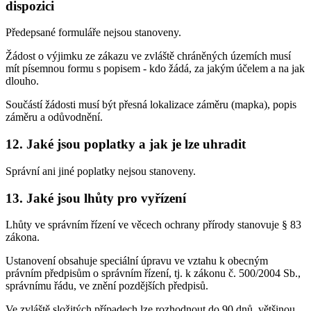
dispozici
Předepsané formuláře nejsou stanoveny.
Žádost o výjimku ze zákazu ve zvláště chráněných územích musí
mít písemnou formu s popisem - kdo žádá, za jakým účelem a na jak
dlouho.
Součástí žádosti musí být přesná lokalizace záměru (mapka), popis
záměru a odůvodnění.
12. Jaké jsou poplatky a jak je lze uhradit
Správní ani jiné poplatky nejsou stanoveny.
13. Jaké jsou lhůty pro vyřízení
Lhůty ve správním řízení ve věcech ochrany přírody stanovuje § 83
zákona.
Ustanovení obsahuje speciální úpravu ve vztahu k obecným
právním předpisům o správním řízení, tj. k zákonu č. 500/2004 Sb.,
správnímu řádu, ve znění pozdějších předpisů.
Ve zvláště složitých případech lze rozhodnout do 90 dnů, většinou