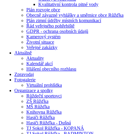
Kvalitativní kontrola pitné vody
Plán rozvoje obce
Obecně závazné vyhlášky a směrnice obce Růžďka
Plán zimní údržby místních komunikací
Řád veřejného pohřebiště
GDPR - ochrana osobních údajů
Kamerový systém
Životní situace
Veřejné zakázky
Aktuálně
Aktuality
Kalendář akcí
Hlášení obecního rozhlasu
Zpravodaj
Fotogalerie
Virtuální prohlídka
Organizace a spolky
Růždečtí sportovci
ZŠ Růžďka
MŠ Růžďka
Knihovna Růžďka
Hasiči Růžďka
Hasiči Růžďka - Dušná
TJ Sokol Růžďka - KOPANÁ
TJ Sokol Růžďka - BADMINTON