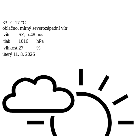
33 °C
17 °C
oblačno, mírný severozápadní vítr
vítr
SZ, 5.48
m/s
tlak
1016
hPa
vlhkost
27
%
úterý 11. 8. 2026