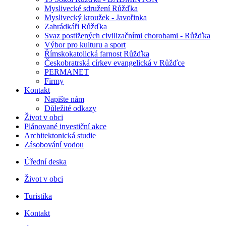
Myslivecké sdružení Růžďka
Myslivecký kroužek - Javořinka
Zahrádkáři Růžďka
Svaz postižených civilizačními chorobami - Růžďka
Výbor pro kulturu a sport
Římskokatolická farnost Růžďka
Českobratrská církev evangelická v Růžďce
PERMANET
Firmy
Kontakt
Napište nám
Důležité odkazy
Život v obci
Plánované investiční akce
Architektonická studie
Zásobování vodou
Úřední deska
Život v obci
Turistika
Kontakt