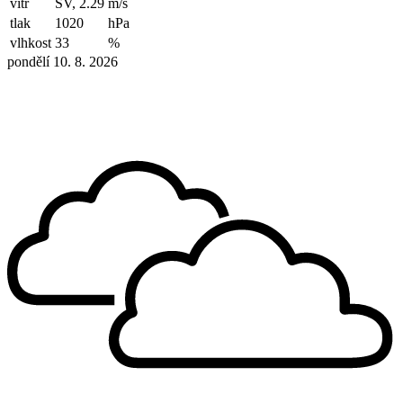
vítr
SV, 2.29
m/s
tlak
1020
hPa
vlhkost
33
%
pondělí 10. 8. 2026