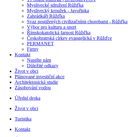
Myslivecké sdružení Růžďka
Myslivecký kroužek - Javořinka
Zahrádkáři Růžďka
Svaz postižených civilizačními chorobami - Růžďka
Výbor pro kulturu a sport
Římskokatolická farnost Růžďka
Českobratrská církev evangelická v Růžďce
PERMANET
Firmy
Kontakt
Napište nám
Důležité odkazy
Život v obci
Plánované investiční akce
Architektonická studie
Zásobování vodou
Úřední deska
Život v obci
Turistika
Kontakt