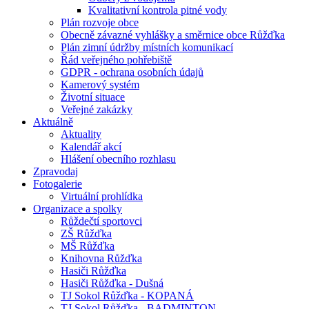
Kvalitativní kontrola pitné vody
Plán rozvoje obce
Obecně závazné vyhlášky a směrnice obce Růžďka
Plán zimní údržby místních komunikací
Řád veřejného pohřebiště
GDPR - ochrana osobních údajů
Kamerový systém
Životní situace
Veřejné zakázky
Aktuálně
Aktuality
Kalendář akcí
Hlášení obecního rozhlasu
Zpravodaj
Fotogalerie
Virtuální prohlídka
Organizace a spolky
Růždečtí sportovci
ZŠ Růžďka
MŠ Růžďka
Knihovna Růžďka
Hasiči Růžďka
Hasiči Růžďka - Dušná
TJ Sokol Růžďka - KOPANÁ
TJ Sokol Růžďka - BADMINTON