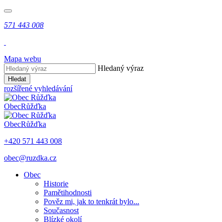
571 443 008
Mapa webu
Hledaný výraz
Hledat
rozšířené vyhledávání
Obec
Růžďka
Obec
Růžďka
+420 571 443 008
obec@ruzdka.cz
Obec
Historie
Pamětihodnosti
Pověz mi, jak to tenkrát bylo...
Současnost
Blízké okolí