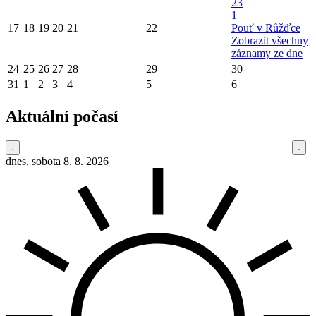
23
1
17
18
19
20
21
22
Pouť v Růžďce
Zobrazit všechny
záznamy ze dne
24
25
26
27
28
29
30
31
1
2
3
4
5
6
Aktuální počasí
dnes, sobota 8. 8. 2026