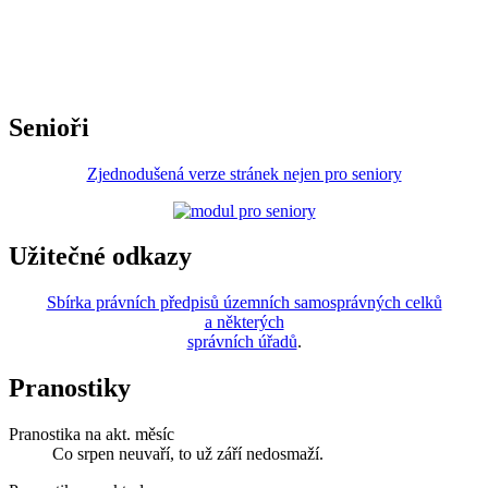
Senioři
Zjednodušená verze stránek nejen pro seniory
Užitečné odkazy
Sbírka právních předpisů územních samosprávných celků
a některých
správních úřadů
.
Pranostiky
Pranostika na akt. měsíc
Co srpen neuvaří, to už září nedosmaží.