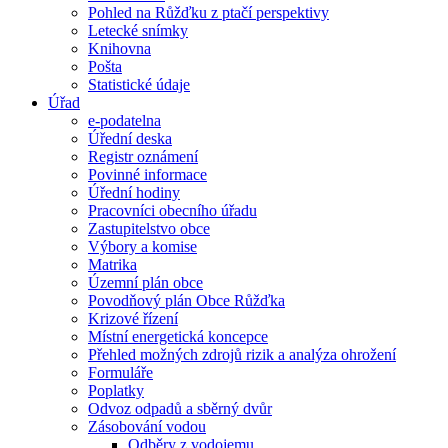
Pohled na Růžďku z ptačí perspektivy
Letecké snímky
Knihovna
Pošta
Statistické údaje
Úřad
e-podatelna
Úřední deska
Registr oznámení
Povinné informace
Úřední hodiny
Pracovníci obecního úřadu
Zastupitelstvo obce
Výbory a komise
Matrika
Územní plán obce
Povodňový plán Obce Růžďka
Krizové řízení
Místní energetická koncepce
Přehled možných zdrojů rizik a analýza ohrožení
Formuláře
Poplatky
Odvoz odpadů a sběrný dvůr
Zásobování vodou
Odběry z vodojemu