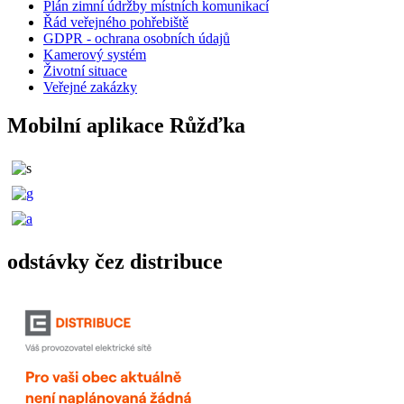
Plán zimní údržby místních komunikací
Řád veřejného pohřebiště
GDPR - ochrana osobních údajů
Kamerový systém
Životní situace
Veřejné zakázky
Mobilní aplikace Růžďka
odstávky čez distribuce