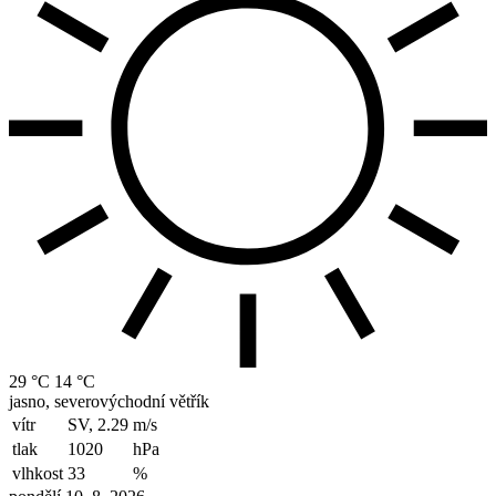
29 °C
14 °C
jasno, severovýchodní větřík
vítr
SV, 2.29
m/s
tlak
1020
hPa
vlhkost
33
%