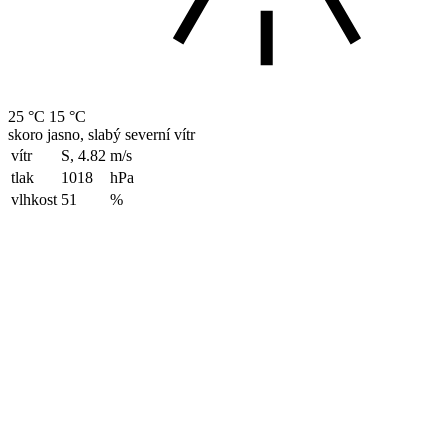
25 °C
15 °C
skoro jasno, slabý severní vítr
vítr
S, 4.82
m/s
tlak
1018
hPa
vlhkost
51
%