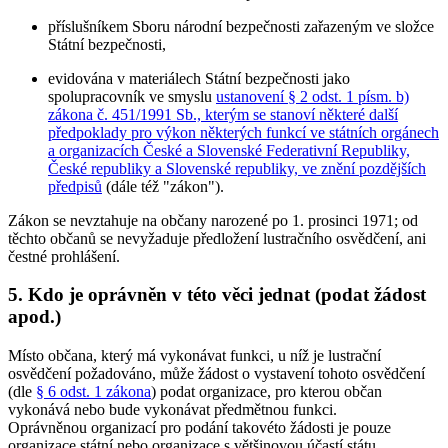
příslušníkem Sboru národní bezpečnosti zařazeným ve složce
Státní bezpečnosti,
evidována v materiálech Státní bezpečnosti jako
spolupracovník ve smyslu
ustanovení § 2 odst. 1 písm. b)
zákona č. 451/1991 Sb., kterým se stanoví některé další
předpoklady pro výkon některých funkcí ve státních orgánech
a organizacích České a Slovenské Federativní Republiky,
České republiky a Slovenské republiky, ve znění pozdějších
předpisů
(dále též "zákon").
Zákon se nevztahuje na občany narozené po 1. prosinci 1971; od
těchto občanů se nevyžaduje předložení lustračního osvědčení, ani
čestné prohlášení.
5. Kdo je oprávněn v této věci jednat (podat žádost
apod.)
Místo občana, který má vykonávat funkci, u níž je lustrační
osvědčení požadováno, může žádost o vystavení tohoto osvědčení
(dle
§ 6 odst. 1 zákona
) podat organizace, pro kterou občan
vykonává nebo bude vykonávat předmětnou funkci.
Oprávněnou organizací pro podání takovéto žádosti je pouze
organizace státní nebo organizace s většinovou účastí státu,