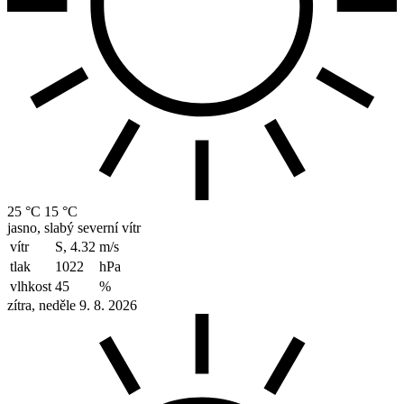
25 °C
15 °C
jasno, slabý severní vítr
vítr
S, 4.32
m/s
tlak
1022
hPa
vlhkost
45
%
zítra, neděle 9. 8. 2026