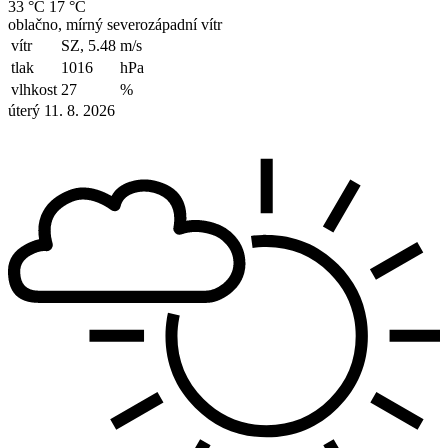
33 °C
17 °C
oblačno, mírný severozápadní vítr
vítr
SZ, 5.48
m/s
tlak
1016
hPa
vlhkost
27
%
úterý 11. 8. 2026