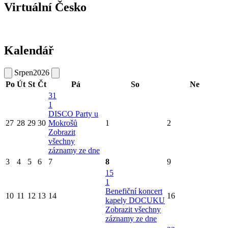
Virtuální Česko
Kalendář
Srpen
2026
Po
Út
St
Čt
Pá
So
Ne
31
1
DISCO Party u
27
28
29
30
Mokrošů
1
2
Zobrazit
všechny
záznamy ze dne
3
4
5
6
7
8
9
15
1
Benefiční koncert
10
11
12
13
14
16
kapely DOCUKU
Zobrazit všechny
záznamy ze dne