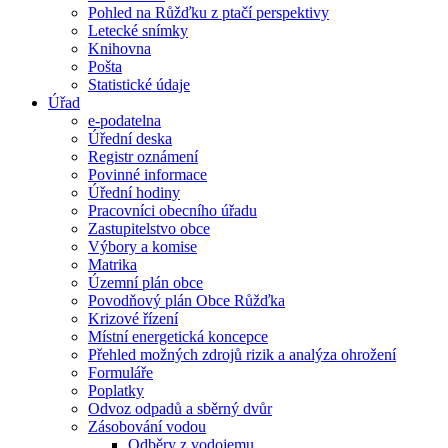
Pohled na Růžďku z ptačí perspektivy
Letecké snímky
Knihovna
Pošta
Statistické údaje
Úřad
e-podatelna
Úřední deska
Registr oznámení
Povinné informace
Úřední hodiny
Pracovníci obecního úřadu
Zastupitelstvo obce
Výbory a komise
Matrika
Územní plán obce
Povodňový plán Obce Růžďka
Krizové řízení
Místní energetická koncepce
Přehled možných zdrojů rizik a analýza ohrožení
Formuláře
Poplatky
Odvoz odpadů a sběrný dvůr
Zásobování vodou
Odběry z vodojemu