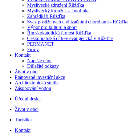
Myslivecké sdružení Růžďka
Myslivecký kroužek - Javořinka
Zahrádkáři Růžďka
Svaz postižených civilizačními chorobami - Růžďka
Výbor pro kulturu a sport
Římskokatolická farnost Růžďka
Českobratrská církev evangelická v Růžďce
PERMANET
Firmy
Kontakt
Napište nám
Důležité odkazy
Život v obci
Plánované investiční akce
Architektonická studie
Zásobování vodou
Úřední deska
Život v obci
Turistika
Kontakt