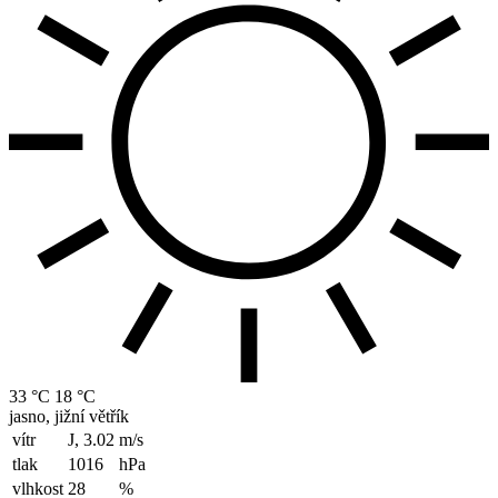
33 °C
18 °C
jasno, jižní větřík
vítr
J, 3.02
m/s
tlak
1016
hPa
vlhkost
28
%