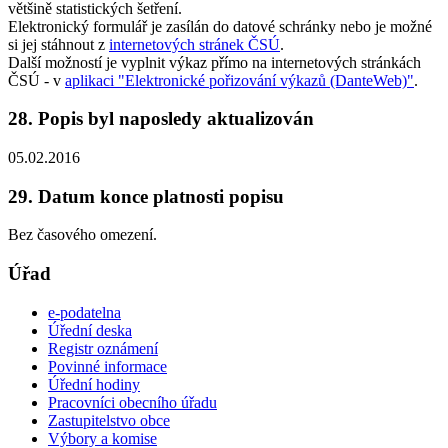
většině statistických šetření.
Elektronický formulář je zasílán do datové schránky nebo je možné
si jej stáhnout z
internetových stránek ČSÚ
.
Další možností je vyplnit výkaz přímo na internetových stránkách
ČSÚ - v
aplikaci "Elektronické pořizování výkazů (DanteWeb)"
.
28. Popis byl naposledy aktualizován
05.02.2016
29. Datum konce platnosti popisu
Bez časového omezení.
Úřad
e-podatelna
Úřední deska
Registr oznámení
Povinné informace
Úřední hodiny
Pracovníci obecního úřadu
Zastupitelstvo obce
Výbory a komise