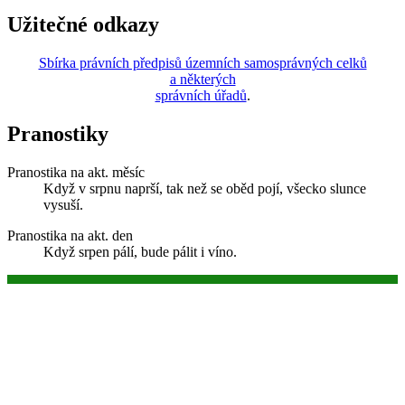
Užitečné odkazy
Sbírka právních předpisů územních samosprávných celků
a některých
správních úřadů
.
Pranostiky
Pranostika na akt. měsíc
Když v srpnu naprší, tak než se oběd pojí, všecko slunce
vysuší.
Pranostika na akt. den
Když srpen pálí, bude pálit i víno.