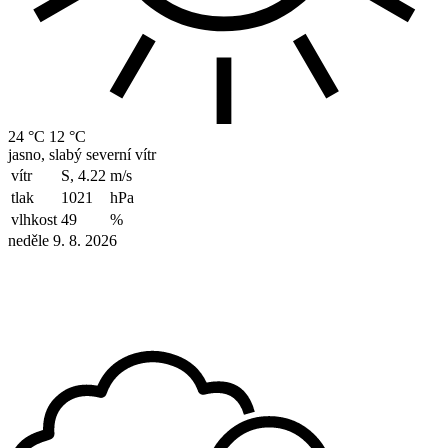
24 °C
12 °C
jasno, slabý severní vítr
vítr
S, 4.22
m/s
tlak
1021
hPa
vlhkost
49
%
neděle 9. 8. 2026