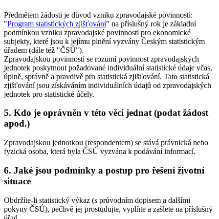
Předmětem žádosti je důvod vzniku zpravodajské povinnosti:
"
Program statistických zjišťování
" na příslušný rok je základní
podmínkou vzniku zpravodajské povinnosti pro ekonomické
subjekty, které jsou k jejímu plnění vyzvány Českým statistickým
úřadem (dále též "ČSÚ").
Zpravodajskou povinností se rozumí povinnost zpravodajských
jednotek poskytnout požadované individuální statistické údaje včas,
úplně, správně a pravdivě pro statistická zjišťování. Tato statistická
zjišťování jsou získáváním individuálních údajů od zpravodajských
jednotek pro statistické účely.
5. Kdo je oprávněn v této věci jednat (podat žádost
apod.)
Zpravodajskou jednotkou (respondentem) se stává právnická nebo
fyzická osoba, která byla ČSÚ vyzvána k podávání informací.
6. Jaké jsou podmínky a postup pro řešení životní
situace
Obdržíte-li statistický výkaz (s průvodním dopisem a dalšími
pokyny ČSÚ), pečlivě jej prostudujte, vyplňte a zašlete na příslušný
úřad.