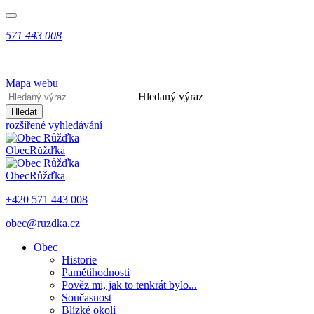
571 443 008
Mapa webu
Hledaný výraz
Hledat
rozšířené vyhledávání
Obec
Růžďka
Obec
Růžďka
+420 571 443 008
obec@ruzdka.cz
Obec
Historie
Pamětihodnosti
Pověz mi, jak to tenkrát bylo...
Současnost
Blízké okolí