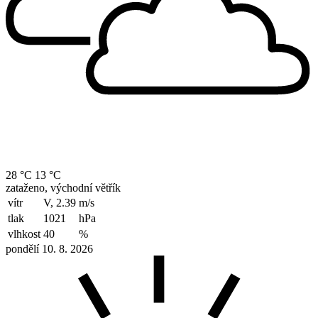
28 °C
13 °C
zataženo, východní větřík
vítr
V, 2.39
m/s
tlak
1021
hPa
vlhkost
40
%
pondělí 10. 8. 2026