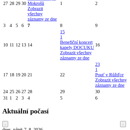
27
28
29
30
Mokrošů
1
2
Zobrazit
všechny
záznamy ze dne
3
4
5
6
7
8
9
15
1
Benefiční koncert
10
11
12
13
14
16
kapely DOCUKU
Zobrazit všechny
záznamy ze dne
23
1
17
18
19
20
21
22
Pouť v Růžďce
Zobrazit všechny
záznamy ze dne
24
25
26
27
28
29
30
31
1
2
3
4
5
6
Aktuální počasí
dnes, pátek 7. 8. 2026