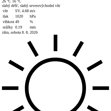
26 °C
16 °C
slabý déšť, slabý severovýchodní vítr
vítr
SV, 4.68
m/s
tlak
1020
hPa
vlhkost
49
%
srážky
0.19
mm
zítra, sobota 8. 8. 2026