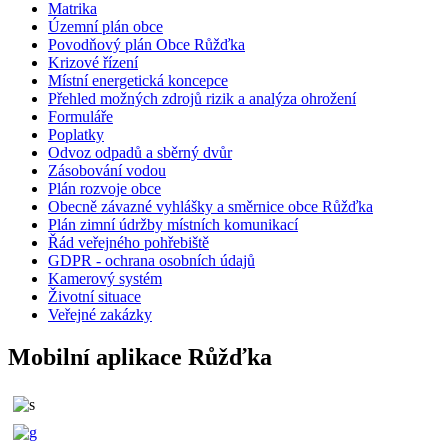
Matrika
Územní plán obce
Povodňový plán Obce Růžďka
Krizové řízení
Místní energetická koncepce
Přehled možných zdrojů rizik a analýza ohrožení
Formuláře
Poplatky
Odvoz odpadů a sběrný dvůr
Zásobování vodou
Plán rozvoje obce
Obecně závazné vyhlášky a směrnice obce Růžďka
Plán zimní údržby místních komunikací
Řád veřejného pohřebiště
GDPR - ochrana osobních údajů
Kamerový systém
Životní situace
Veřejné zakázky
Mobilní aplikace Růžďka