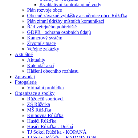
Kvalitativní kontrola pitné vody
Plán rozvoje obce
Obecně závazné vyhlášky a směrnice obce Růžďka
Plán zimní údržby místních komunikací
Řád veřejného pohřebiště
GDPR - ochrana osobních údajů
Kamerový systém
Životní situace
Veřejné zakázky
Aktuálně
Aktuality
Kalendář akcí
Hlášení obecního rozhlasu
Zpravodaj
Fotogalerie
Virtuální prohlídka
Organizace a spolky
Růždečtí sportovci
ZŠ Růžďka
MŠ Růžďka
Knihovna Růžďka
Hasiči Růžďka
Hasiči Růžďka - Dušná
TJ Sokol Růžďka - KOPANÁ
TJ Sokol Růžďka - BADMINTON