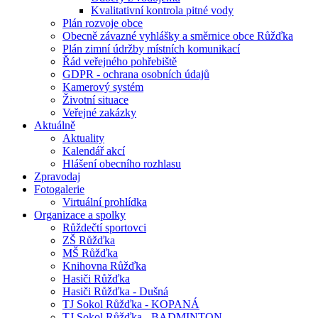
Kvalitativní kontrola pitné vody
Plán rozvoje obce
Obecně závazné vyhlášky a směrnice obce Růžďka
Plán zimní údržby místních komunikací
Řád veřejného pohřebiště
GDPR - ochrana osobních údajů
Kamerový systém
Životní situace
Veřejné zakázky
Aktuálně
Aktuality
Kalendář akcí
Hlášení obecního rozhlasu
Zpravodaj
Fotogalerie
Virtuální prohlídka
Organizace a spolky
Růždečtí sportovci
ZŠ Růžďka
MŠ Růžďka
Knihovna Růžďka
Hasiči Růžďka
Hasiči Růžďka - Dušná
TJ Sokol Růžďka - KOPANÁ
TJ Sokol Růžďka - BADMINTON