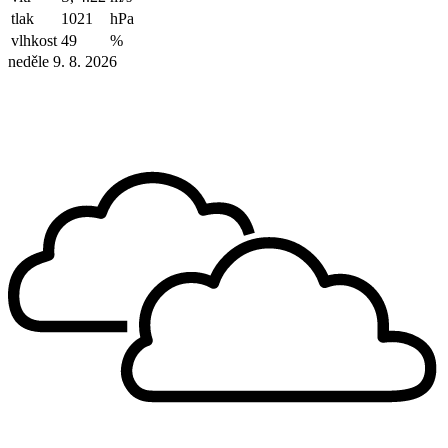
tlak
1021
hPa
vlhkost
49
%
neděle 9. 8. 2026