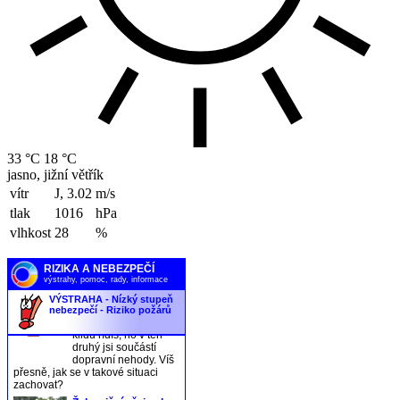
33 °C
18 °C
jasno, jižní větřík
vítr
J, 3.02
m/s
tlak
1016
hPa
vlhkost
28
%