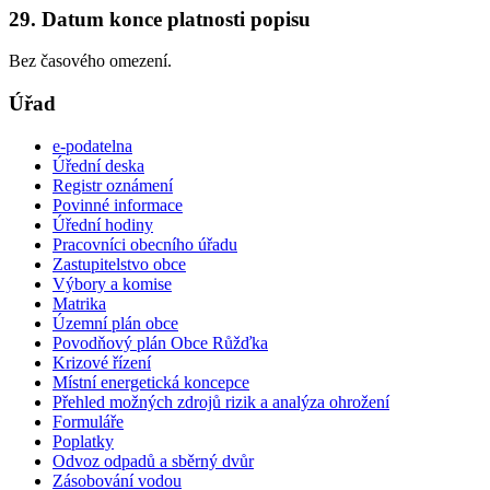
29. Datum konce platnosti popisu
Bez časového omezení.
Úřad
e-podatelna
Úřední deska
Registr oznámení
Povinné informace
Úřední hodiny
Pracovníci obecního úřadu
Zastupitelstvo obce
Výbory a komise
Matrika
Územní plán obce
Povodňový plán Obce Růžďka
Krizové řízení
Místní energetická koncepce
Přehled možných zdrojů rizik a analýza ohrožení
Formuláře
Poplatky
Odvoz odpadů a sběrný dvůr
Zásobování vodou