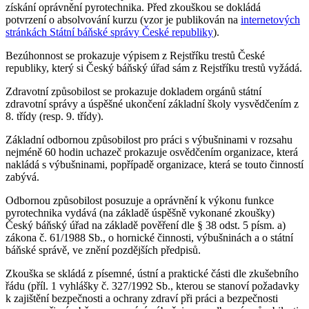
získání oprávnění pyrotechnika. Před zkouškou se dokládá
potvrzení o absolvování kurzu (vzor je publikován na
internetových
stránkách Státní báňské správy České republiky
).
Bezúhonnost se prokazuje výpisem z Rejstříku trestů České
republiky, který si Český báňský úřad sám z Rejstříku trestů vyžádá.
Zdravotní způsobilost se prokazuje dokladem orgánů státní
zdravotní správy a úspěšné ukončení základní školy vysvědčením z
8. třídy (resp. 9. třídy).
Základní odbornou způsobilost pro práci s výbušninami v rozsahu
nejméně 60 hodin uchazeč prokazuje osvědčením organizace, která
nakládá s výbušninami, popřípadě organizace, která se touto činností
zabývá.
Odbornou způsobilost posuzuje a oprávnění k výkonu funkce
pyrotechnika vydává (na základě úspěšně vykonané zkoušky)
Český báňský úřad na základě pověření dle § 38 odst. 5 písm. a)
zákona č. 61/1988 Sb., o hornické činnosti, výbušninách a o státní
báňské správě, ve znění pozdějších předpisů.
Zkouška se skládá z písemné, ústní a praktické části dle zkušebního
řádu (příl. 1 vyhlášky č. 327/1992 Sb., kterou se stanoví požadavky
k zajištění bezpečnosti a ochrany zdraví při práci a bezpečnosti