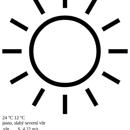
24 °C
12 °C
jasno, slabý severní vítr
vítr
S, 4.22
m/s