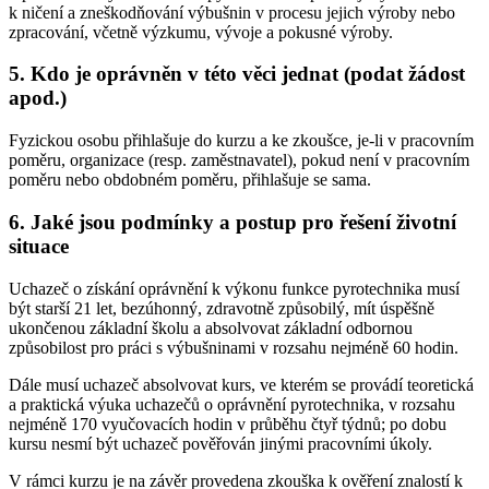
k ničení a zneškodňování výbušnin v procesu jejich výroby nebo
zpracování, včetně výzkumu, vývoje a pokusné výroby.
5. Kdo je oprávněn v této věci jednat (podat žádost
apod.)
Fyzickou osobu přihlašuje do kurzu a ke zkoušce, je-li v pracovním
poměru, organizace (resp. zaměstnavatel), pokud není v pracovním
poměru nebo obdobném poměru, přihlašuje se sama.
6. Jaké jsou podmínky a postup pro řešení životní
situace
Uchazeč o získání oprávnění k výkonu funkce pyrotechnika musí
být starší 21 let, bezúhonný, zdravotně způsobilý, mít úspěšně
ukončenou základní školu a absolvovat základní odbornou
způsobilost pro práci s výbušninami v rozsahu nejméně 60 hodin.
Dále musí uchazeč absolvovat kurs, ve kterém se provádí teoretická
a praktická výuka uchazečů o oprávnění pyrotechnika, v rozsahu
nejméně 170 vyučovacích hodin v průběhu čtyř týdnů; po dobu
kursu nesmí být uchazeč pověřován jinými pracovními úkoly.
V rámci kurzu je na závěr provedena zkouška k ověření znalostí k