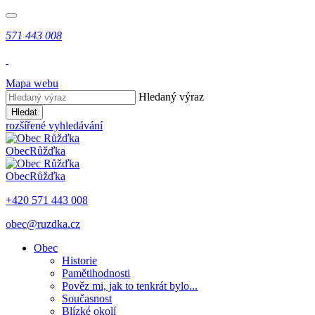
571 443 008
Mapa webu
Hledaný výraz
Hledat
rozšířené vyhledávání
Obec
Růžďka
Obec
Růžďka
+420 571 443 008
obec@ruzdka.cz
Obec
Historie
Pamětihodnosti
Pověz mi, jak to tenkrát bylo...
Současnost
Blízké okolí