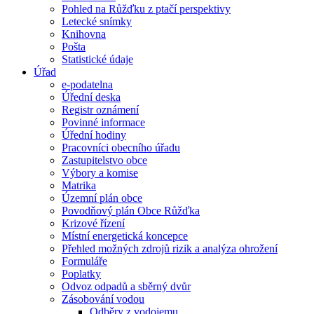
Pohled na Růžďku z ptačí perspektivy
Letecké snímky
Knihovna
Pošta
Statistické údaje
Úřad
e-podatelna
Úřední deska
Registr oznámení
Povinné informace
Úřední hodiny
Pracovníci obecního úřadu
Zastupitelstvo obce
Výbory a komise
Matrika
Územní plán obce
Povodňový plán Obce Růžďka
Krizové řízení
Místní energetická koncepce
Přehled možných zdrojů rizik a analýza ohrožení
Formuláře
Poplatky
Odvoz odpadů a sběrný dvůr
Zásobování vodou
Odběry z vodojemu