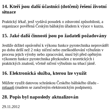
14. Kteří jsou další účastníci (dotčení) řešení životní
situace
Praktický lékař, jenž vydává posudek o zdravotní způsobilosti, a
organizace pověřená Českým báňským úřadem k výuce v kurzu.
15. Jaké další činnosti jsou po žadateli požadovány
Jestliže držitel oprávnění k výkonu funkce pyrotechnika neprováděl
po dobu delší než 2 roky ničení nebo zneškodňování výbušnin v
procesu jejich výroby nebo zpracování, musí být před opětným
výkonem funkce pyrotechnika přezkoušen z teoretických i
praktických znalostí, včetně ničení výbušnin na trhací jámě.
16. Elektronická služba, kterou lze využít
Můžete využít datovou schránkou Českého báňského úřadu -
rn6aas6
(mailem se zaručeným elektronickým podpisem).
28. Popis byl naposledy aktualizován
29.11.2012