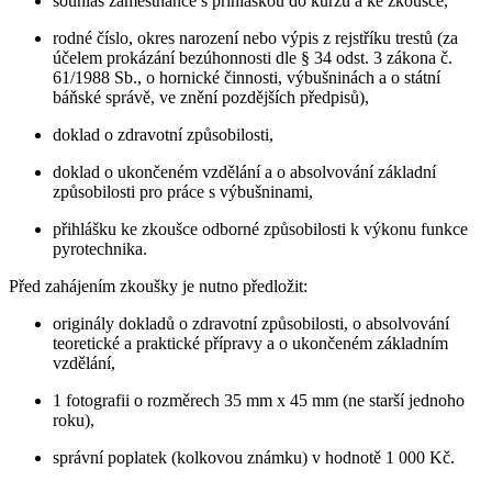
souhlas zaměstnance s přihláškou do kurzu a ke zkoušce,
rodné číslo, okres narození nebo výpis z rejstříku trestů (za
účelem prokázání bezúhonnosti dle § 34 odst. 3 zákona č.
61/1988 Sb., o hornické činnosti, výbušninách a o státní
báňské správě, ve znění pozdějších předpisů),
doklad o zdravotní způsobilosti,
doklad o ukončeném vzdělání a o absolvování základní
způsobilosti pro práce s výbušninami,
přihlášku ke zkoušce odborné způsobilosti k výkonu funkce
pyrotechnika.
Před zahájením zkoušky je nutno předložit:
originály dokladů o zdravotní způsobilosti, o absolvování
teoretické a praktické přípravy a o ukončeném základním
vzdělání,
1 fotografii o rozměrech 35 mm x 45 mm (ne starší jednoho
roku),
správní poplatek (kolkovou známku) v hodnotě 1 000 Kč.