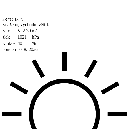
28 °C
13 °C
zataženo, východní větřík
vítr
V, 2.39
m/s
tlak
1021
hPa
vlhkost
40
%
pondělí 10. 8. 2026