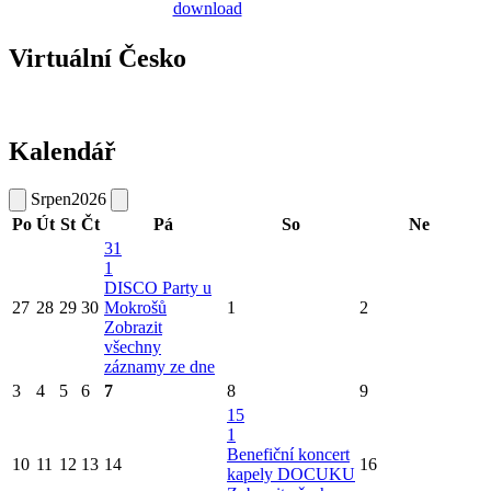
Virtuální Česko
Kalendář
Srpen
2026
Po
Út
St
Čt
Pá
So
Ne
31
1
DISCO Party u
27
28
29
30
Mokrošů
1
2
Zobrazit
všechny
záznamy ze dne
3
4
5
6
7
8
9
15
1
Benefiční koncert
10
11
12
13
14
16
kapely DOCUKU