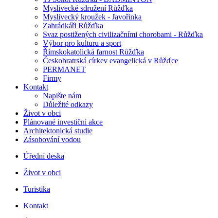
Myslivecké sdružení Růžďka
Myslivecký kroužek - Javořinka
Zahrádkáři Růžďka
Svaz postižených civilizačními chorobami - Růžďka
Výbor pro kulturu a sport
Římskokatolická farnost Růžďka
Českobratrská církev evangelická v Růžďce
PERMANET
Firmy
Kontakt
Napište nám
Důležité odkazy
Život v obci
Plánované investiční akce
Architektonická studie
Zásobování vodou
Úřední deska
Život v obci
Turistika
Kontakt