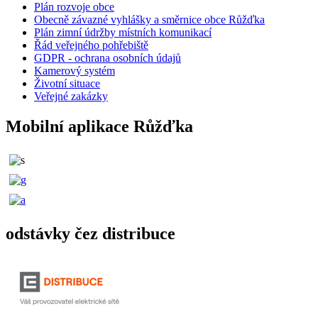
Plán rozvoje obce
Obecně závazné vyhlášky a směrnice obce Růžďka
Plán zimní údržby místních komunikací
Řád veřejného pohřebiště
GDPR - ochrana osobních údajů
Kamerový systém
Životní situace
Veřejné zakázky
Mobilní aplikace Růžďka
odstávky čez distribuce