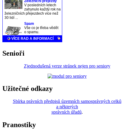
Senioři
Zjednodušená verze stránek nejen pro seniory
Užitečné odkazy
Sbírka právních předpisů územních samosprávných celků
a některých
správních úřadů
.
Pranostiky