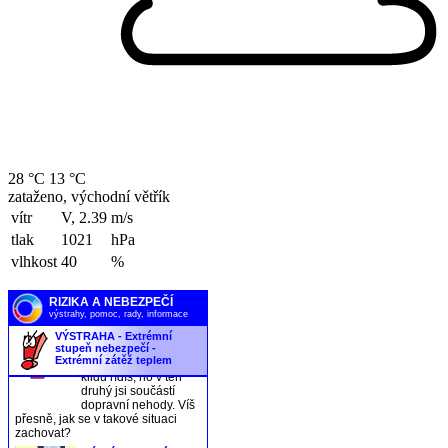
28 °C
13 °C
zataženo, východní větřík
vítr
V, 2.39
m/s
tlak
1021
hPa
vlhkost
40
%