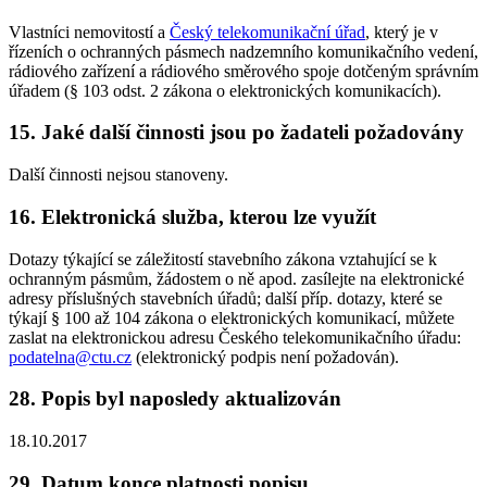
Vlastníci nemovitostí a
Český telekomunikační úřad
, který je v
řízeních o ochranných pásmech nadzemního komunikačního vedení,
rádiového zařízení a rádiového směrového spoje dotčeným správním
úřadem (§ 103 odst. 2 zákona o elektronických komunikacích).
15. Jaké další činnosti jsou po žadateli požadovány
Další činnosti nejsou stanoveny.
16. Elektronická služba, kterou lze využít
Dotazy týkající se záležitostí stavebního zákona vztahující se k
ochranným pásmům, žádostem o ně apod. zasílejte na elektronické
adresy příslušných stavebních úřadů; další příp. dotazy, které se
týkají § 100 až 104 zákona o elektronických komunikací, můžete
zaslat na elektronickou adresu Českého telekomunikačního úřadu:
podatelna@ctu.cz
(elektronický podpis není požadován).
28. Popis byl naposledy aktualizován
18.10.2017
29. Datum konce platnosti popisu