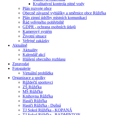
Kvalitativní kontrola pitné vody
Plán rozvoje obce
Obecně závazné vyhlášky a směrnice obce Růžďka
Plán zimní údržby místních komunikací
Řád veřejného pohřebiště
GDPR - ochrana osobních údajů
Kamerový systém
Životní situace
Veřejné zakázky
Aktuálně
Aktuality
Kalendář akcí
Hlášení obecního rozhlasu
Zpravodaj
Fotogalerie
Virtuální prohlídka
Organizace a spolky
Růždečtí sportovci
ZŠ Růžďka
MŠ Růžďka
Knihovna Růžďka
Hasiči Růžďka
Hasiči Růžďka - Dušná
TJ Sokol Růžďka - KOPANÁ
TJ Sokol Růžďka - BADMINTON