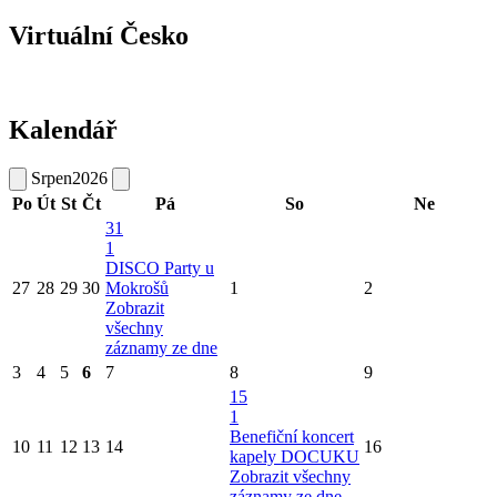
Virtuální Česko
Kalendář
Srpen
2026
Po
Út
St
Čt
Pá
So
Ne
31
1
DISCO Party u
27
28
29
30
Mokrošů
1
2
Zobrazit
všechny
záznamy ze dne
3
4
5
6
7
8
9
15
1
Benefiční koncert
10
11
12
13
14
16
kapely DOCUKU
Zobrazit všechny
záznamy ze dne