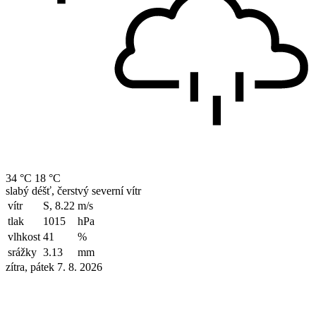
34 °C
18 °C
slabý déšť, čerstvý severní vítr
vítr
S, 8.22
m/s
tlak
1015
hPa
vlhkost
41
%
srážky
3.13
mm
zítra, pátek 7. 8. 2026