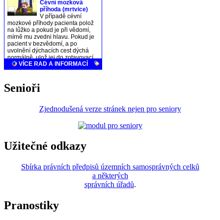
Senioři
Zjednodušená verze stránek nejen pro seniory
Užitečné odkazy
Sbírka právních předpisů územních samosprávných celků
a některých
správních úřadů
.
Pranostiky