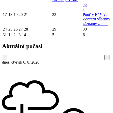
23
1
17
18
19
20
21
22
Pouť v Růžďce
Zobrazit všechny
záznamy ze dne
24
25
26
27
28
29
30
31
1
2
3
4
5
6
Aktuální počasí
dnes, čtvrtek 6. 8. 2026