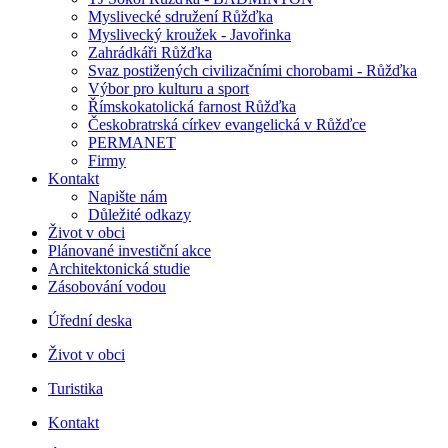
Myslivecké sdružení Růžďka
Myslivecký kroužek - Javořinka
Zahrádkáři Růžďka
Svaz postižených civilizačními chorobami - Růžďka
Výbor pro kulturu a sport
Římskokatolická farnost Růžďka
Českobratrská církev evangelická v Růžďce
PERMANET
Firmy
Kontakt
Napište nám
Důležité odkazy
Život v obci
Plánované investiční akce
Architektonická studie
Zásobování vodou
Úřední deska
Život v obci
Turistika
Kontakt