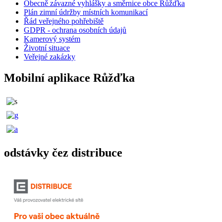
Obecně závazné vyhlášky a směrnice obce Růžďka
Plán zimní údržby místních komunikací
Řád veřejného pohřebiště
GDPR - ochrana osobních údajů
Kamerový systém
Životní situace
Veřejné zakázky
Mobilní aplikace Růžďka
odstávky čez distribuce