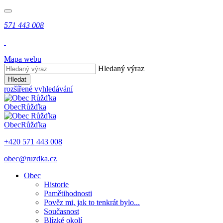
571 443 008
Mapa webu
Hledaný výraz
Hledat
rozšířené vyhledávání
Obec
Růžďka
Obec
Růžďka
+420 571 443 008
obec@ruzdka.cz
Obec
Historie
Pamětihodnosti
Pověz mi, jak to tenkrát bylo...
Současnost
Blízké okolí