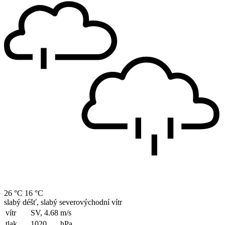
26 °C
16 °C
slabý déšť, slabý severovýchodní vítr
vítr
SV, 4.68
m/s
tlak
1020
hPa