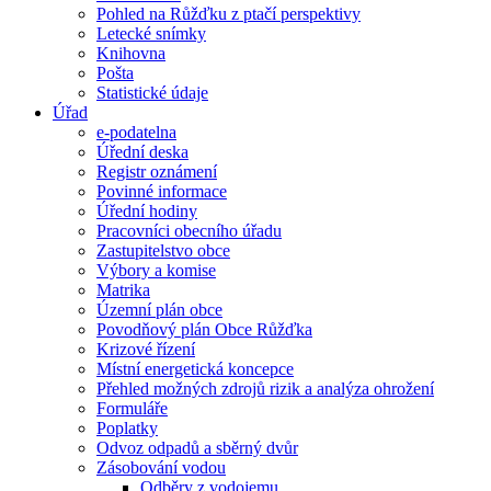
Pohled na Růžďku z ptačí perspektivy
Letecké snímky
Knihovna
Pošta
Statistické údaje
Úřad
e-podatelna
Úřední deska
Registr oznámení
Povinné informace
Úřední hodiny
Pracovníci obecního úřadu
Zastupitelstvo obce
Výbory a komise
Matrika
Územní plán obce
Povodňový plán Obce Růžďka
Krizové řízení
Místní energetická koncepce
Přehled možných zdrojů rizik a analýza ohrožení
Formuláře
Poplatky
Odvoz odpadů a sběrný dvůr
Zásobování vodou
Odběry z vodojemu