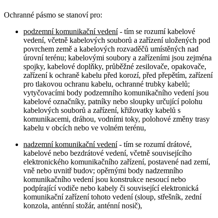
Ochranné pásmo se stanoví pro:
podzemní komunikační vedení
- tím se rozumí kabelové
vedení, včetně kabelových souborů a zařízení uložených pod
povrchem země a kabelových rozvaděčů umístěných nad
úrovní terénu; kabelovými soubory a zařízeními jsou zejména
spojky, kabelové doplňky, průběžné zesilovače, opakovače,
zařízení k ochraně kabelu před korozí, před přepětím, zařízení
pro tlakovou ochranu kabelu, ochranné trubky kabelů;
vytyčovacími body podzemního komunikačního vedení jsou
kabelové označníky, patníky nebo sloupky určující polohu
kabelových souborů a zařízení, křižovatky kabelů s
komunikacemi, dráhou, vodními toky, polohové změny trasy
kabelu v obcích nebo ve volném terénu,
nadzemní komunikační vedení
- tím se rozumí drátové,
kabelové nebo bezdrátové vedení, včetně souvisejícího
elektronického komunikačního zařízení, postavené nad zemí,
vně nebo uvnitř budov; opěrnými body nadzemního
komunikačního vedení jsou konstrukce nesoucí nebo
podpírající vodiče nebo kabely či související elektronická
komunikační zařízení tohoto vedení (sloup, střešník, zední
konzola, anténní stožár, anténní nosič),