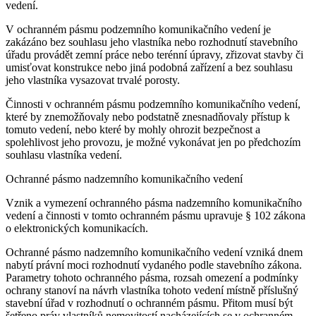
vedení.
V ochranném pásmu podzemního komunikačního vedení je
zakázáno bez souhlasu jeho vlastníka nebo rozhodnutí stavebního
úřadu provádět zemní práce nebo terénní úpravy, zřizovat stavby či
umisťovat konstrukce nebo jiná podobná zařízení a bez souhlasu
jeho vlastníka vysazovat trvalé porosty.
Činnosti v ochranném pásmu podzemního komunikačního vedení,
které by znemožňovaly nebo podstatně znesnadňovaly přístup k
tomuto vedení, nebo které by mohly ohrozit bezpečnost a
spolehlivost jeho provozu, je možné vykonávat jen po předchozím
souhlasu vlastníka vedení.
Ochranné pásmo nadzemního komunikačního vedení
Vznik a vymezení ochranného pásma nadzemního komunikačního
vedení a činnosti v tomto ochranném pásmu upravuje § 102 zákona
o elektronických komunikacích.
Ochranné pásmo nadzemního komunikačního vedení vzniká dnem
nabytí právní moci rozhodnutí vydaného podle stavebního zákona.
Parametry tohoto ochranného pásma, rozsah omezení a podmínky
ochrany stanoví na návrh vlastníka tohoto vedení místně příslušný
stavební úřad v rozhodnutí o ochranném pásmu. Přitom musí být
šetřeno práv vlastníků nemovitostí nacházejících se v ochranném