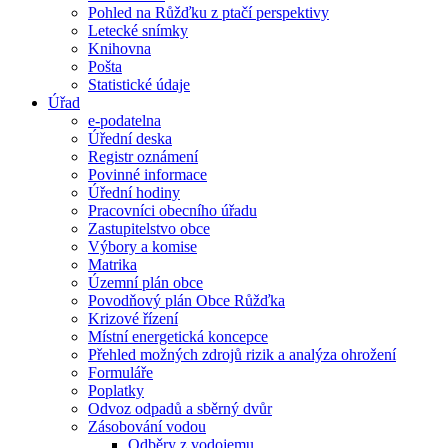
Pohled na Růžďku z ptačí perspektivy
Letecké snímky
Knihovna
Pošta
Statistické údaje
Úřad
e-podatelna
Úřední deska
Registr oznámení
Povinné informace
Úřední hodiny
Pracovníci obecního úřadu
Zastupitelstvo obce
Výbory a komise
Matrika
Územní plán obce
Povodňový plán Obce Růžďka
Krizové řízení
Místní energetická koncepce
Přehled možných zdrojů rizik a analýza ohrožení
Formuláře
Poplatky
Odvoz odpadů a sběrný dvůr
Zásobování vodou
Odběry z vodojemu