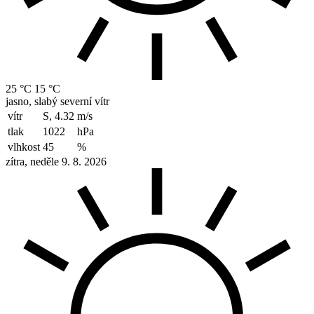
25 °C
15 °C
jasno, slabý severní vítr
vítr
S, 4.32
m/s
tlak
1022
hPa
vlhkost
45
%
zítra, neděle 9. 8. 2026