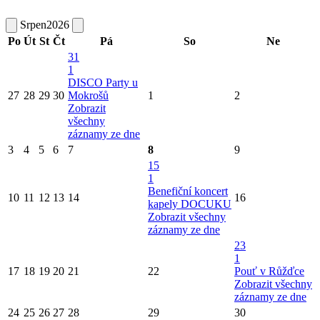
Srpen
2026
Po
Út
St
Čt
Pá
So
Ne
31
1
DISCO Party u
27
28
29
30
Mokrošů
1
2
Zobrazit
všechny
záznamy ze dne
3
4
5
6
7
8
9
15
1
Benefiční koncert
10
11
12
13
14
16
kapely DOCUKU
Zobrazit všechny
záznamy ze dne
23
1
17
18
19
20
21
22
Pouť v Růžďce
Zobrazit všechny
záznamy ze dne
24
25
26
27
28
29
30