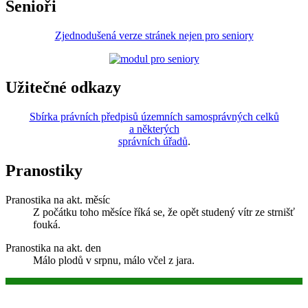
Senioři
Zjednodušená verze stránek nejen pro seniory
Užitečné odkazy
Sbírka právních předpisů územních samosprávných celků
a některých
správních úřadů
.
Pranostiky
Pranostika na akt. měsíc
Z počátku toho měsíce říká se, že opět studený vítr ze strnišť
fouká.
Pranostika na akt. den
Málo plodů v srpnu, málo včel z jara.