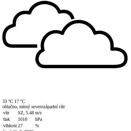
33 °C
17 °C
oblačno, mírný severozápadní vítr
vítr
SZ, 5.48
m/s
tlak
1016
hPa
vlhkost
27
%