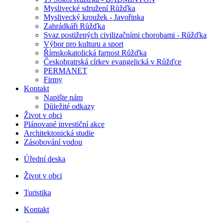
Myslivecké sdružení Růžďka
Myslivecký kroužek - Javořinka
Zahrádkáři Růžďka
Svaz postižených civilizačními chorobami - Růžďka
Výbor pro kulturu a sport
Římskokatolická farnost Růžďka
Českobratrská církev evangelická v Růžďce
PERMANET
Firmy
Kontakt
Napište nám
Důležité odkazy
Život v obci
Plánované investiční akce
Architektonická studie
Zásobování vodou
Úřední deska
Život v obci
Turistika
Kontakt