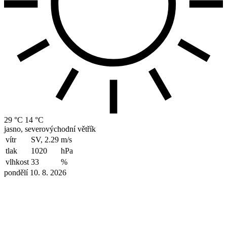
29 °C
14 °C
jasno, severovýchodní větřík
vítr
SV, 2.29
m/s
tlak
1020
hPa
vlhkost
33
%
pondělí 10. 8. 2026