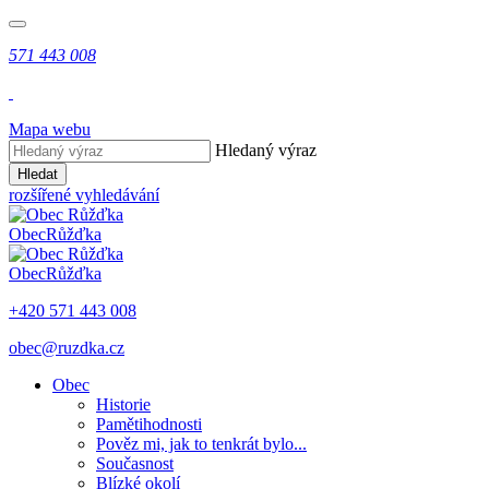
571 443 008
Mapa webu
Hledaný výraz
Hledat
rozšířené vyhledávání
Obec
Růžďka
Obec
Růžďka
+420 571 443 008
obec@ruzdka.cz
Obec
Historie
Pamětihodnosti
Pověz mi, jak to tenkrát bylo...
Současnost
Blízké okolí