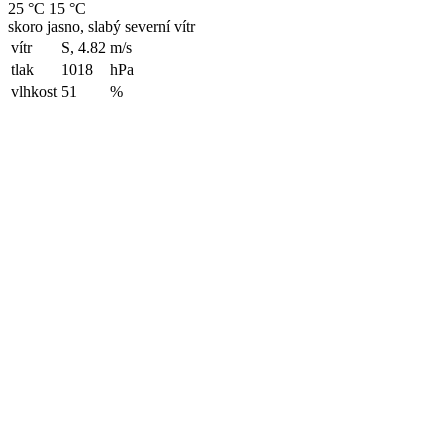
25 °C
15 °C
skoro jasno, slabý severní vítr
vítr
S, 4.82
m/s
tlak
1018
hPa
vlhkost
51
%