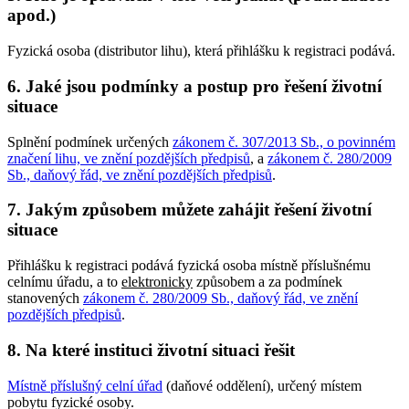
apod.)
Fyzická osoba (distributor lihu), která přihlášku k registraci podává.
6. Jaké jsou podmínky a postup pro řešení životní
situace
Splnění podmínek určených
zákonem č. 307/2013 Sb., o povinném
značení lihu, ve znění pozdějších předpisů
, a
zákonem č. 280/2009
Sb., daňový řád, ve znění pozdějších předpisů
.
7. Jakým způsobem můžete zahájit řešení životní
situace
Přihlášku k registraci podává fyzická osoba místně příslušnému
celnímu úřadu, a to
elektronicky
způsobem a za podmínek
stanovených
zákonem č. 280/2009 Sb., daňový řád, ve znění
pozdějších předpisů
.
8. Na které instituci životní situaci řešit
Místně příslušný celní úřad
(daňové oddělení), určený místem
pobytu fyzické osoby.