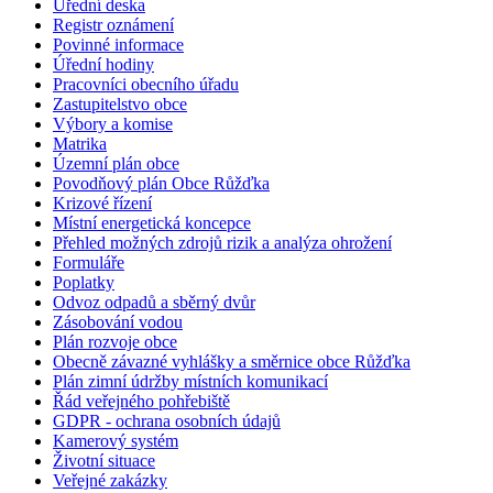
Úřední deska
Registr oznámení
Povinné informace
Úřední hodiny
Pracovníci obecního úřadu
Zastupitelstvo obce
Výbory a komise
Matrika
Územní plán obce
Povodňový plán Obce Růžďka
Krizové řízení
Místní energetická koncepce
Přehled možných zdrojů rizik a analýza ohrožení
Formuláře
Poplatky
Odvoz odpadů a sběrný dvůr
Zásobování vodou
Plán rozvoje obce
Obecně závazné vyhlášky a směrnice obce Růžďka
Plán zimní údržby místních komunikací
Řád veřejného pohřebiště
GDPR - ochrana osobních údajů
Kamerový systém
Životní situace
Veřejné zakázky