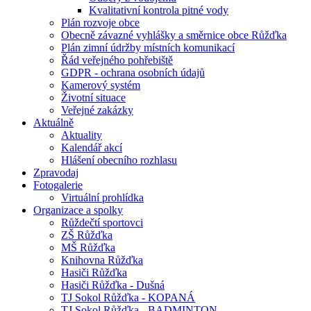
Kvalitativní kontrola pitné vody
Plán rozvoje obce
Obecně závazné vyhlášky a směrnice obce Růžďka
Plán zimní údržby místních komunikací
Řád veřejného pohřebiště
GDPR - ochrana osobních údajů
Kamerový systém
Životní situace
Veřejné zakázky
Aktuálně
Aktuality
Kalendář akcí
Hlášení obecního rozhlasu
Zpravodaj
Fotogalerie
Virtuální prohlídka
Organizace a spolky
Růždečtí sportovci
ZŠ Růžďka
MŠ Růžďka
Knihovna Růžďka
Hasiči Růžďka
Hasiči Růžďka - Dušná
TJ Sokol Růžďka - KOPANÁ
TJ Sokol Růžďka - BADMINTON