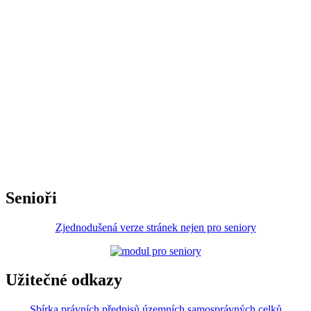
Senioři
Zjednodušená verze stránek nejen pro seniory
Užitečné odkazy
Sbírka právních předpisů územních samosprávných celků