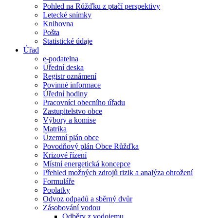
Pohled na Růžďku z ptačí perspektivy
Letecké snímky
Knihovna
Pošta
Statistické údaje
Úřad
e-podatelna
Úřední deska
Registr oznámení
Povinné informace
Úřední hodiny
Pracovníci obecního úřadu
Zastupitelstvo obce
Výbory a komise
Matrika
Územní plán obce
Povodňový plán Obce Růžďka
Krizové řízení
Místní energetická koncepce
Přehled možných zdrojů rizik a analýza ohrožení
Formuláře
Poplatky
Odvoz odpadů a sběrný dvůr
Zásobování vodou
Odběry z vodojemu