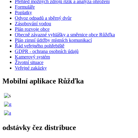
Přehled možných zdrojů rizik a analýza ohrožení
Formuláře
Poplatky
Odvoz odpadů a sběrný dvůr
Zásobování vodou
Plán rozvoje obce
Obecně závazné vyhlášky a směrnice obce Růžďka
Plán zimní údržby místních komunikací
Řád veřejného pohřebiště
GDPR - ochrana osobních údajů
Kamerový systém
Životní situace
Veřejné zakázky
Mobilní aplikace Růžďka
odstávky čez distribuce