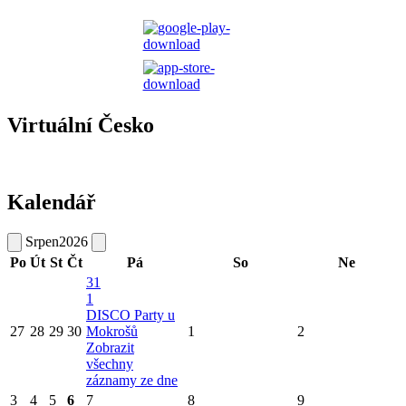
Virtuální Česko
Kalendář
Srpen
2026
Po
Út
St
Čt
Pá
So
Ne
31
1
DISCO Party u
27
28
29
30
Mokrošů
1
2
Zobrazit
všechny
záznamy ze dne
3
4
5
6
7
8
9