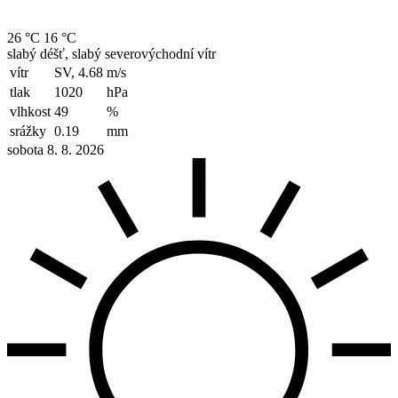
26 °C
16 °C
slabý déšť, slabý severovýchodní vítr
vítr
SV, 4.68
m/s
tlak
1020
hPa
vlhkost
49
%
srážky
0.19
mm
sobota 8. 8. 2026