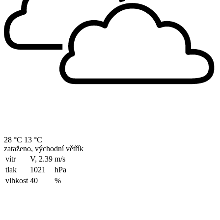
28 °C
13 °C
zataženo, východní větřík
vítr
V, 2.39
m/s
tlak
1021
hPa
vlhkost
40
%