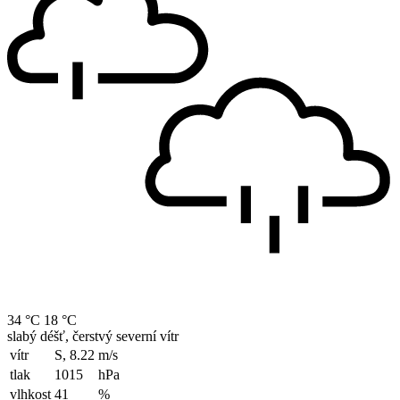
34 °C
18 °C
slabý déšť, čerstvý severní vítr
vítr
S, 8.22
m/s
tlak
1015
hPa
vlhkost
41
%