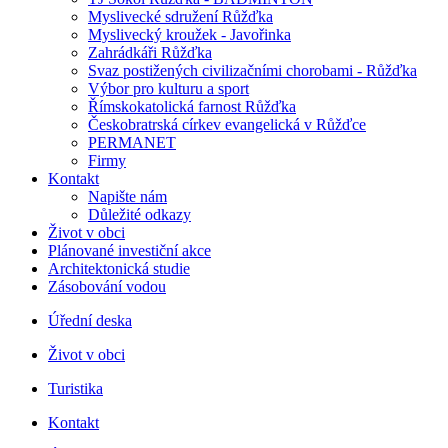
Myslivecké sdružení Růžďka
Myslivecký kroužek - Javořinka
Zahrádkáři Růžďka
Svaz postižených civilizačními chorobami - Růžďka
Výbor pro kulturu a sport
Římskokatolická farnost Růžďka
Českobratrská církev evangelická v Růžďce
PERMANET
Firmy
Kontakt
Napište nám
Důležité odkazy
Život v obci
Plánované investiční akce
Architektonická studie
Zásobování vodou
Úřední deska
Život v obci
Turistika
Kontakt