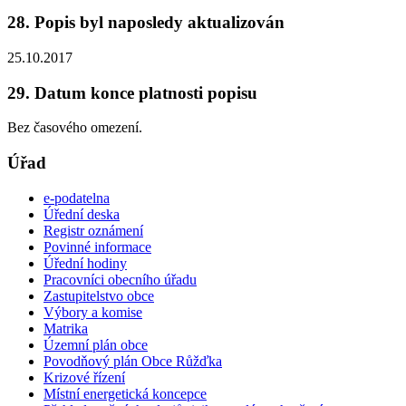
28. Popis byl naposledy aktualizován
25.10.2017
29. Datum konce platnosti popisu
Bez časového omezení.
Úřad
e-podatelna
Úřední deska
Registr oznámení
Povinné informace
Úřední hodiny
Pracovníci obecního úřadu
Zastupitelstvo obce
Výbory a komise
Matrika
Územní plán obce
Povodňový plán Obce Růžďka
Krizové řízení
Místní energetická koncepce