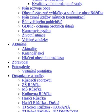
Kvalitativní kontrola pitné vody
Plán rozvoje obce
Obecně závazné vyhlášky a směrnice obce Růžďka
Plán zimní údržby místních komunikací
Řád veřejného pohřebiště
GDPR - ochrana osobních údajů
Kamerový systém
Životní situace
Veřejné zakázky
Aktuálně
Aktuality
Kalendář akcí
Hlášení obecního rozhlasu
Zpravodaj
Fotogalerie
Virtuální prohlídka
Organizace a spolky
Růždečtí sportovci
ZŠ Růžďka
MŠ Růžďka
Knihovna Růžďka
Hasiči Růžďka
Hasiči Růžďka - Dušná
TJ Sokol Růžďka - KOPANÁ
TJ Sokol Růžďka - BADMINTON