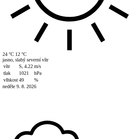
24 °C
12 °C
jasno, slabý severní vítr
vítr
S, 4.22
m/s
tlak
1021
hPa
vlhkost
49
%
neděle 9. 8. 2026