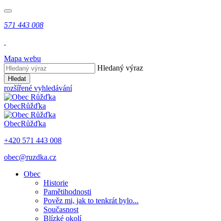
571 443 008
Mapa webu
Hledaný výraz
Hledat
rozšířené vyhledávání
Obec
Růžďka
Obec
Růžďka
+420 571 443 008
obec@ruzdka.cz
Obec
Historie
Pamětihodnosti
Pověz mi, jak to tenkrát bylo...
Současnost
Blízké okolí