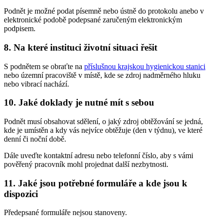
Podnět je možné podat písemně nebo ústně do protokolu anebo v
elektronické podobě podepsané zaručeným elektronickým
podpisem.
8. Na které instituci životní situaci řešit
S podnětem se obraťte na
příslušnou krajskou hygienickou stanici
nebo územní pracoviště v místě, kde se zdroj nadměrného hluku
nebo vibrací nachází.
10. Jaké doklady je nutné mít s sebou
Podnět musí obsahovat sdělení, o jaký zdroj obtěžování se jedná,
kde je umístěn a kdy vás nejvíce obtěžuje (den v týdnu), ve které
denní či noční době.
Dále uveďte kontaktní adresu nebo telefonní číslo, aby s vámi
pověřený pracovník mohl projednat další nezbytnosti.
11. Jaké jsou potřebné formuláře a kde jsou k
dispozici
Předepsané formuláře nejsou stanoveny.