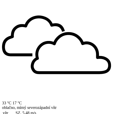
33 °C
17 °C
oblačno, mírný severozápadní vítr
vítr
SZ, 5.48
m/s