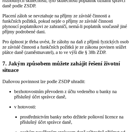
rozhodných skutečností; tyto skutečnosti poplatník oznámí správci
daně podle ZSDP.
Placení záloh se nevztahuje na příjmy ze závislé činnosti a
funkčních požitků, pokud nejde o příjmy ze závislé činnosti
plynoucí poplatníkovi ze zahraničí, nemá-li poplatník současně jiné
příjmy podrobené dani.
Pro úplnost je třeba uvést, že zálohy na daň z příjmů fyzických osob
ze závislé činnosti a funkčních požitků je ze zákona povinen srážet
plátce daně (zaměstnavatel), a to ve výši dle § 38h ZDP.
7. Jakým způsobem můžete zahájit řešení životní
situace
Daňovou povinnost lze podle ZSDP uhradit:
bezhotovostním převodem z účtu vedeného u banky na
příslušný účet správce daně,
v hotovosti:
prostřednictvím banky nebo držitele poštovní licence na
příslušný účet správce daně,