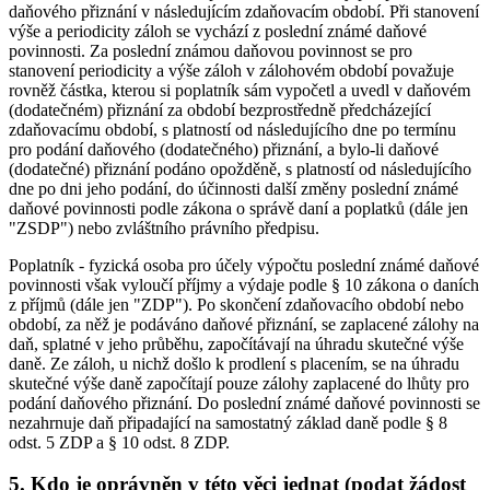
daňového přiznání v následujícím zdaňovacím období. Při stanovení
výše a periodicity záloh se vychází z poslední známé daňové
povinnosti. Za poslední známou daňovou povinnost se pro
stanovení periodicity a výše záloh v zálohovém období považuje
rovněž částka, kterou si poplatník sám vypočetl a uvedl v daňovém
(dodatečném) přiznání za období bezprostředně předcházející
zdaňovacímu období, s platností od následujícího dne po termínu
pro podání daňového (dodatečného) přiznání, a bylo-li daňové
(dodatečné) přiznání podáno opožděně, s platností od následujícího
dne po dni jeho podání, do účinnosti další změny poslední známé
daňové povinnosti podle zákona o správě daní a poplatků (dále jen
"ZSDP") nebo zvláštního právního předpisu.
Poplatník - fyzická osoba pro účely výpočtu poslední známé daňové
povinnosti však vyloučí příjmy a výdaje podle § 10 zákona o daních
z příjmů (dále jen "ZDP"). Po skončení zdaňovacího období nebo
období, za něž je podáváno daňové přiznání, se zaplacené zálohy na
daň, splatné v jeho průběhu, započítávají na úhradu skutečné výše
daně. Ze záloh, u nichž došlo k prodlení s placením, se na úhradu
skutečné výše daně započítají pouze zálohy zaplacené do lhůty pro
podání daňového přiznání. Do poslední známé daňové povinnosti se
nezahrnuje daň připadající na samostatný základ daně podle § 8
odst. 5 ZDP a § 10 odst. 8 ZDP.
5. Kdo je oprávněn v této věci jednat (podat žádost