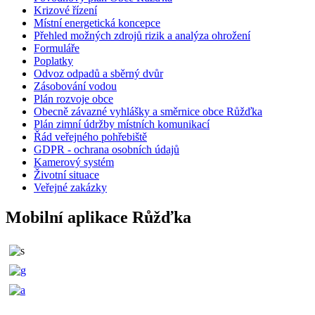
Krizové řízení
Místní energetická koncepce
Přehled možných zdrojů rizik a analýza ohrožení
Formuláře
Poplatky
Odvoz odpadů a sběrný dvůr
Zásobování vodou
Plán rozvoje obce
Obecně závazné vyhlášky a směrnice obce Růžďka
Plán zimní údržby místních komunikací
Řád veřejného pohřebiště
GDPR - ochrana osobních údajů
Kamerový systém
Životní situace
Veřejné zakázky
Mobilní aplikace Růžďka