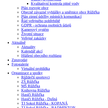
Kvalitativní kontrola pitné vody
Plán rozvoje obce
Obecně závazné vyhlášky a směrnice obce Růžďka
Plán zimní údržby místních komunikací
Řád veřejného pohřebiště
GDPR - ochrana osobních údajů
Kamerový systém
Životní situace
Veřejné zakázky
Aktuálně
Aktuality
Kalendář akcí
Hlášení obecního rozhlasu
Zpravodaj
Fotogalerie
Virtuální prohlídka
Organizace a spolky
Růždečtí sportovci
ZŠ Růžďka
MŠ Růžďka
Knihovna Růžďka
Hasiči Růžďka
Hasiči Růžďka - Dušná
TJ Sokol Růžďka - KOPANÁ
TJ Sokol Růžďka - BADMINTON