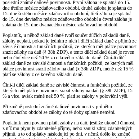
poslední známé daňové povinnosti. První záloha je splatná do 15.
dne třetího měsíce zdaňovacího období, druhá záloha je splatná do
15. dne šestého měsíce zdaňovacího období, třetí záloha je splatná
do 15. dne devátého měsíce zdaňovacího období a čtvrtá záloha je
splatná do 15. dne dvanáctého měsíce zdaňovacího období.
Poplatník, u něhož základ daně tvoří součet dílčích základů daně,
zálohy neplatí, pokud je jedním z nich i dílčí základ daně z příjmů ze
závislé činnosti a funkčních požitků, ze kterých měl plátce povinnost
srazit zálohy na daň (§ 38h ZDP), a tento dílčí základ daně je roven
nebo činí více než 50 % z celkového základu daně. Činí-li dílčí
základ daně ze závislé činnosti a funkčních požitků, ze kterých měl
plátce povinnost srazit zálohy na daň (§ 38h ZDP), méně než 15 %,
platí se zálohy z celkového základu daně.
Činí-li dílčí základ daně ze závislé činnosti a funkčních požitků, ze
kterých měl plátce povinnost srazit zálohy na daň (§ 38h ZDP), 15
% a více, avšak méně než 50 %, platí se zálohy v poloviční výši.
Při změně poslední známé daňové povinnosti v průběhu
zdaňovacího období se zálohy do té doby splatné nemění.
Poplatník není povinen platit zálohy na daň, jestliže ukončil činnost,
z níž mu plynuly zdanitelné příjmy, nebo zanikl zdroj zdanitelných
příjmů, a to od splátky následující po dni, v němž došlo ke změně