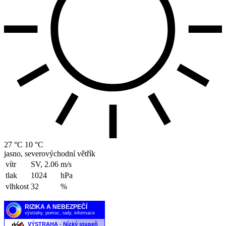
27 °C
10 °C
jasno, severovýchodní větřík
vítr
SV, 2.06
m/s
tlak
1024
hPa
vlhkost
32
%