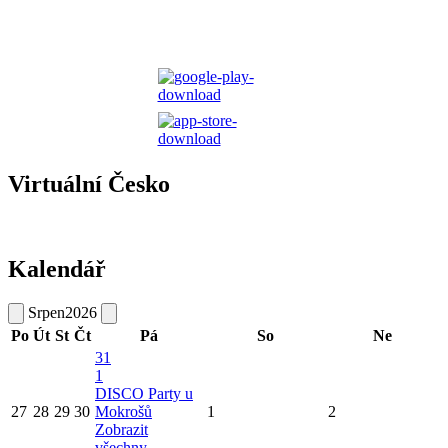
Virtuální Česko
Kalendář
Srpen
2026
Po
Út
St
Čt
Pá
So
Ne
31
1
DISCO Party u
27
28
29
30
Mokrošů
1
2
Zobrazit
všechny