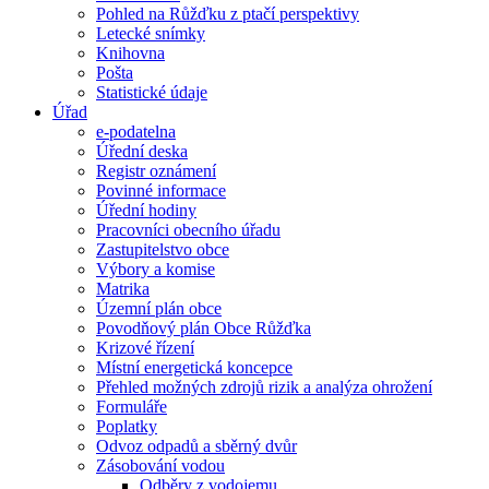
Pohled na Růžďku z ptačí perspektivy
Letecké snímky
Knihovna
Pošta
Statistické údaje
Úřad
e-podatelna
Úřední deska
Registr oznámení
Povinné informace
Úřední hodiny
Pracovníci obecního úřadu
Zastupitelstvo obce
Výbory a komise
Matrika
Územní plán obce
Povodňový plán Obce Růžďka
Krizové řízení
Místní energetická koncepce
Přehled možných zdrojů rizik a analýza ohrožení
Formuláře
Poplatky
Odvoz odpadů a sběrný dvůr
Zásobování vodou
Odběry z vodojemu