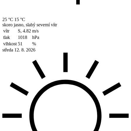
25 °C
15 °C
skoro jasno, slabý severní vítr
vítr
S, 4.82
m/s
tlak
1018
hPa
vlhkost
51
%
středa 12. 8. 2026