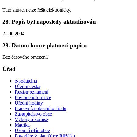
Tuto situaci nelze řešit elektronicky.
28. Popis byl naposledy aktualizován
21.06.2004
29. Datum konce platnosti popisu
Bez časového omezení.
Úřad
e-podatelna
Úřední deska
Registr oznámení
Povinné informace
Úřední hodiny
Pracovníci obecního úřadu
Zastupitelstvo obce
Výbory a komise
Matrika
Územní plán obce
Povodňový plán Obce Růžďka