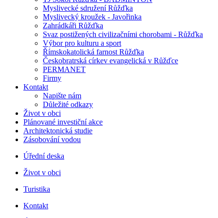
Myslivecké sdružení Růžďka
Myslivecký kroužek - Javořinka
Zahrádkáři Růžďka
Svaz postižených civilizačními chorobami - Růžďka
Výbor pro kulturu a sport
Římskokatolická farnost Růžďka
Českobratrská církev evangelická v Růžďce
PERMANET
Firmy
Kontakt
Napište nám
Důležité odkazy
Život v obci
Plánované investiční akce
Architektonická studie
Zásobování vodou
Úřední deska
Život v obci
Turistika
Kontakt