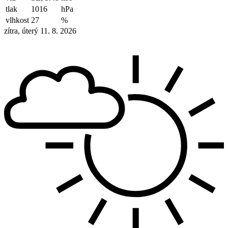
tlak
1016
hPa
vlhkost
27
%
zítra, úterý 11. 8. 2026