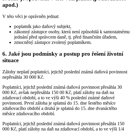
apod.)
V této věci je oprávněn jednat:
poplatník jako daňový subjekt,
zákonný zástupce osoby, která není způsobilá k samostatnému
jednání před správcem daně, tj. před finančním úřadem,
zmocněný zástupce zvolený poplatníkem.
6. Jaké jsou podmínky a postup pro řešení životní
situace
Zálohy neplatí poplatníci, jejichž poslední známá daňová povinnost
nepřesáhla 30 000 Kč.
Poplatníci, jejichž poslední známá daňová povinnost přesáhla 30
000 Kč, avšak nepřesáhla 150 00 Kč, platí zálohy na daň na
zdaňovací období, a to ve výši 40 % poslední známé daňové
povinnosti. První záloha je splatná do 15. dne šestého měsíce
zdaňovacího období a druhá je splatná do 15. dne dvanáctého
měsíce zdaňovacího období.
Poplatníci, jejichž poslední známá daňová povinnost přesáhla 150
000 Kč, platí zálohy na daň na zdaňovací období, a to ve výši 1/4