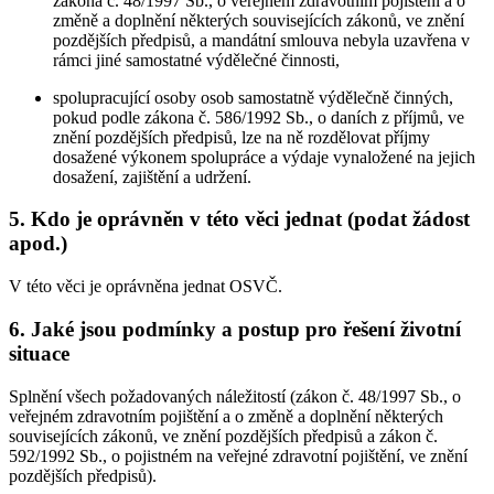
zákona č. 48/1997 Sb., o veřejném zdravotním pojištění a o
změně a doplnění některých souvisejících zákonů, ve znění
pozdějších předpisů, a mandátní smlouva nebyla uzavřena v
rámci jiné samostatné výdělečné činnosti,
spolupracující osoby osob samostatně výdělečně činných,
pokud podle zákona č. 586/1992 Sb., o daních z příjmů, ve
znění pozdějších předpisů, lze na ně rozdělovat příjmy
dosažené výkonem spolupráce a výdaje vynaložené na jejich
dosažení, zajištění a udržení.
5. Kdo je oprávněn v této věci jednat (podat žádost
apod.)
V této věci je oprávněna jednat OSVČ.
6. Jaké jsou podmínky a postup pro řešení životní
situace
Splnění všech požadovaných náležitostí (zákon č. 48/1997 Sb., o
veřejném zdravotním pojištění a o změně a doplnění některých
souvisejících zákonů, ve znění pozdějších předpisů a zákon č.
592/1992 Sb., o pojistném na veřejné zdravotní pojištění, ve znění
pozdějších předpisů).