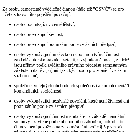
Za osobu samostatně výdělečně činnou (dále též "OSVČ") se pro
účely zdravotního pojištění považují:
osoby podnikající v zemědělství,
osoby provozující živnost,
osoby provozující podnikání podle zvláštních předpisů,
osoby vykonávající uměleckou nebo jinou tvůrčí činnost na
základě autorskoprávních vztahů, s výjimkou činností, z nichž
jsou příjmy podle zvláštního právního předpisu samostatným
základem daně z příjmů fyzických osob pro zdanění zvláštní
sazbou daně,
společníci veřejných obchodních společností a komplementáři
komanditních společností,
osoby vykonávající nezávislé povolání, které není živností ani
podnikáním podle zvláštních předpisů,
osoby vykonávající činnost mandatáře na základě mandátní
smlouvy uzavřené podle obchodního zákoníku, pokud tato
činnost není považována za zaměstnání podle § 5 písm. a)