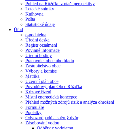
Pohled na Růžďku z ptačí perspektivy
Letecké snímky
Knihovna
Pošta
Statistické údaje
Úřad
e-podatelna
Úřední deska
Registr oznámení
Povinné informace
Úřední hodiny
Pracovníci obecního úřadu
Zastupitelstvo obce
Výbory a komise
Matrika
Územní plán obce
Povodňový plán Obce Růžďka
Krizové řízení
Místní energetická koncepce
Přehled možných zdrojů rizik a analýza ohrožení
Formuláře
Poplatky
Odvoz odpadů a sběrný dvůr
Zásobování vodou
Odběry z vodojemu