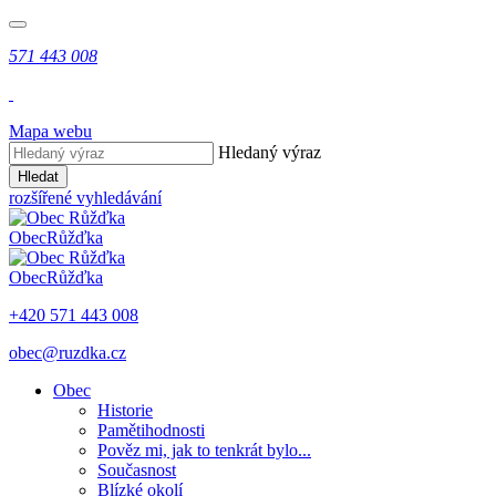
571 443 008
Mapa webu
Hledaný výraz
Hledat
rozšířené vyhledávání
Obec
Růžďka
Obec
Růžďka
+420 571 443 008
obec@ruzdka.cz
Obec
Historie
Pamětihodnosti
Pověz mi, jak to tenkrát bylo...
Současnost
Blízké okolí