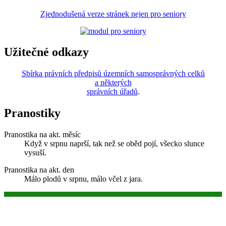
Zjednodušená verze stránek nejen pro seniory
Užitečné odkazy
Sbírka právních předpisů územních samosprávných celků
a některých
správních úřadů
.
Pranostiky
Pranostika na akt. měsíc
Když v srpnu naprší, tak než se oběd pojí, všecko slunce
vysuší.
Pranostika na akt. den
Málo plodů v srpnu, málo včel z jara.