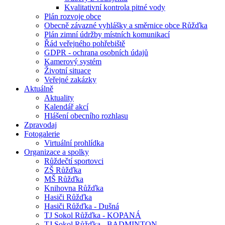
Kvalitativní kontrola pitné vody
Plán rozvoje obce
Obecně závazné vyhlášky a směrnice obce Růžďka
Plán zimní údržby místních komunikací
Řád veřejného pohřebiště
GDPR - ochrana osobních údajů
Kamerový systém
Životní situace
Veřejné zakázky
Aktuálně
Aktuality
Kalendář akcí
Hlášení obecního rozhlasu
Zpravodaj
Fotogalerie
Virtuální prohlídka
Organizace a spolky
Růždečtí sportovci
ZŠ Růžďka
MŠ Růžďka
Knihovna Růžďka
Hasiči Růžďka
Hasiči Růžďka - Dušná
TJ Sokol Růžďka - KOPANÁ
TJ Sokol Růžďka - BADMINTON