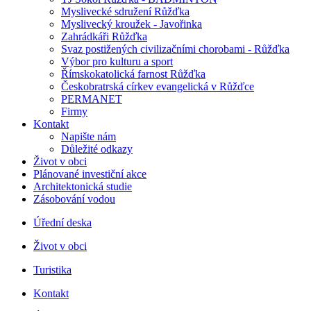
Myslivecké sdružení Růžďka
Myslivecký kroužek - Javořinka
Zahrádkáři Růžďka
Svaz postižených civilizačními chorobami - Růžďka
Výbor pro kulturu a sport
Římskokatolická farnost Růžďka
Českobratrská církev evangelická v Růžďce
PERMANET
Firmy
Kontakt
Napište nám
Důležité odkazy
Život v obci
Plánované investiční akce
Architektonická studie
Zásobování vodou
Úřední deska
Život v obci
Turistika
Kontakt