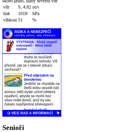
skoro jasno, slabý severní vítr
vítr
S, 4.82
m/s
tlak
1018
hPa
vlhkost
51
%
Senioři