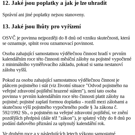
12. Jaké jsou poplatky a jak je lze uhradit
Správní ani jiné poplatky nejsou stanoveny.
13. Jaké jsou lhůty pro vyřízení
OSVČ je povinna nejpozději do 8 dnů od vzniku skutečnosti, která
se oznamuje, splnit svou oznamovací povinnost.
Osoba zahajující samostatnou výdělečnou činnost hradí v prvním
kalendářním roce této činnosti měsíční zálohy na pojistné vypočtené
z minimálního vyměřovacího základu, pokud si sama nestanoví
zálohu vyšší.
Pokud za osobu zahajující samostatnou výdělečnou činnost je
plátcem pojistného i stát (viz životní situace "Odvod pojistného na
veřejné zdravotní pojištění hrazené státem"), není tato osoba
povinna v prvním kalendářním roce této činnosti platit zálohy na
pojistné; pojistné zaplatí formou doplatku - rozdíl mezi zálohami a
skutečnou výší pojistného vypočteného podle § 3a zákona č.
592/1992 Sb., o pojistném na veřejné zdravotní pojištění, ve znění
pozdějších předpisů (dále též "zákon"), je splatný vždy do 8 dnů po
podání daňového přiznání za uplynulý kalendářní rok.
Ve druhém roce a v následujících letech výkonu samostatné