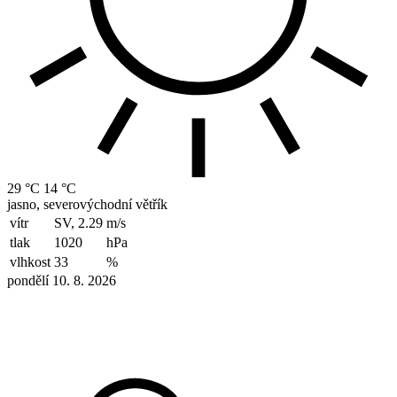
29 °C
14 °C
jasno, severovýchodní větřík
vítr
SV, 2.29
m/s
tlak
1020
hPa
vlhkost
33
%
pondělí 10. 8. 2026