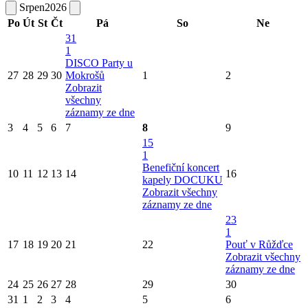
Srpen
2026
Po
Út
St
Čt
Pá
So
Ne
31
1
DISCO Party u
27
28
29
30
Mokrošů
1
2
Zobrazit
všechny
záznamy ze dne
3
4
5
6
7
8
9
15
1
Benefiční koncert
10
11
12
13
14
16
kapely DOCUKU
Zobrazit všechny
záznamy ze dne
23
1
17
18
19
20
21
22
Pouť v Růžďce
Zobrazit všechny
záznamy ze dne
24
25
26
27
28
29
30
31
1
2
3
4
5
6