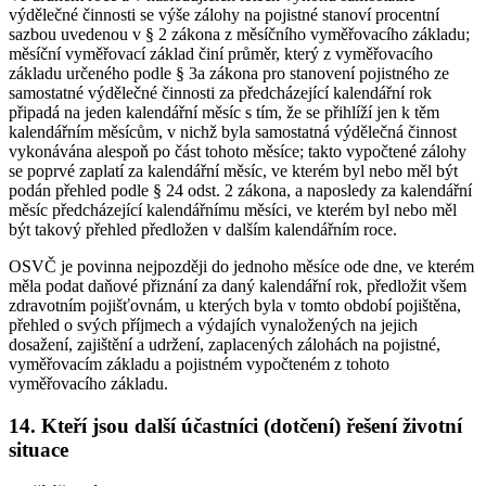
výdělečné činnosti se výše zálohy na pojistné stanoví procentní
sazbou uvedenou v § 2 zákona z měsíčního vyměřovacího základu;
měsíční vyměřovací základ činí průměr, který z vyměřovacího
základu určeného podle § 3a zákona pro stanovení pojistného ze
samostatné výdělečné činnosti za předcházející kalendářní rok
připadá na jeden kalendářní měsíc s tím, že se přihlíží jen k těm
kalendářním měsícům, v nichž byla samostatná výdělečná činnost
vykonávána alespoň po část tohoto měsíce; takto vypočtené zálohy
se poprvé zaplatí za kalendářní měsíc, ve kterém byl nebo měl být
podán přehled podle § 24 odst. 2 zákona, a naposledy za kalendářní
měsíc předcházející kalendářnímu měsíci, ve kterém byl nebo měl
být takový přehled předložen v dalším kalendářním roce.
OSVČ je povinna nejpozději do jednoho měsíce ode dne, ve kterém
měla podat daňové přiznání za daný kalendářní rok, předložit všem
zdravotním pojišťovnám, u kterých byla v tomto období pojištěna,
přehled o svých příjmech a výdajích vynaložených na jejich
dosažení, zajištění a udržení, zaplacených zálohách na pojistné,
vyměřovacím základu a pojistném vypočteném z tohoto
vyměřovacího základu.
14. Kteří jsou další účastníci (dotčení) řešení životní
situace