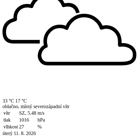
33 °C
17 °C
oblačno, mírný severozápadní vítr
vítr
SZ, 5.48
m/s
tlak
1016
hPa
vlhkost
27
%
úterý 11. 8. 2026