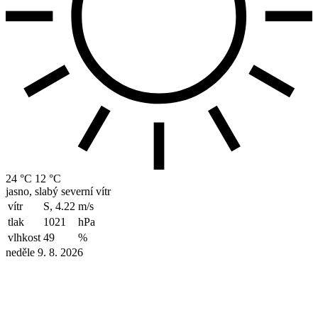
24 °C
12 °C
jasno, slabý severní vítr
vítr
S, 4.22
m/s
tlak
1021
hPa
vlhkost
49
%
neděle 9. 8. 2026