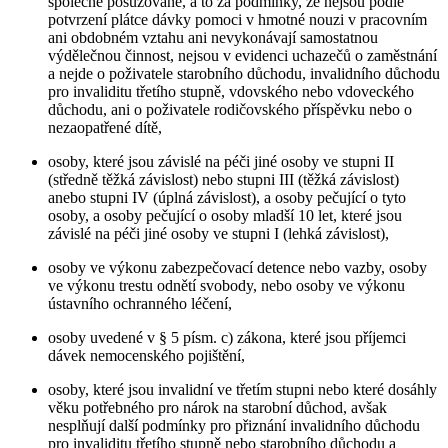
společně posuzované, a to za podmínky, že nejsou podle
potvrzení plátce dávky pomoci v hmotné nouzi v pracovním
ani obdobném vztahu ani nevykonávají samostatnou
výdělečnou činnost, nejsou v evidenci uchazečů o zaměstnání
a nejde o poživatele starobního důchodu, invalidního důchodu
pro invaliditu třetího stupně, vdovského nebo vdoveckého
důchodu, ani o poživatele rodičovského příspěvku nebo o
nezaopatřené dítě,
osoby, které jsou závislé na péči jiné osoby ve stupni II
(středně těžká závislost) nebo stupni III (těžká závislost)
anebo stupni IV (úplná závislost), a osoby pečující o tyto
osoby, a osoby pečující o osoby mladší 10 let, které jsou
závislé na péči jiné osoby ve stupni I (lehká závislost),
osoby ve výkonu zabezpečovací detence nebo vazby, osoby
ve výkonu trestu odnětí svobody, nebo osoby ve výkonu
ústavního ochranného léčení,
osoby uvedené v § 5 písm. c) zákona, které jsou příjemci
dávek nemocenského pojištění,
osoby, které jsou invalidní ve třetím stupni nebo které dosáhly
věku potřebného pro nárok na starobní důchod, avšak
nesplňují další podmínky pro přiznání invalidního důchodu
pro invaliditu třetího stupně nebo starobního důchodu a