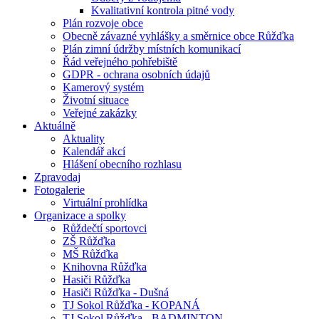
Kvalitativní kontrola pitné vody
Plán rozvoje obce
Obecně závazné vyhlášky a směrnice obce Růžďka
Plán zimní údržby místních komunikací
Řád veřejného pohřebiště
GDPR - ochrana osobních údajů
Kamerový systém
Životní situace
Veřejné zakázky
Aktuálně
Aktuality
Kalendář akcí
Hlášení obecního rozhlasu
Zpravodaj
Fotogalerie
Virtuální prohlídka
Organizace a spolky
Růždečtí sportovci
ZŠ Růžďka
MŠ Růžďka
Knihovna Růžďka
Hasiči Růžďka
Hasiči Růžďka - Dušná
TJ Sokol Růžďka - KOPANÁ
TJ Sokol Růžďka - BADMINTON