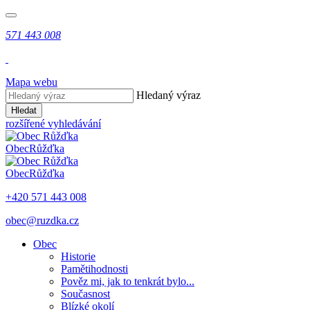
571 443 008
Mapa webu
Hledaný výraz
Hledat
rozšířené vyhledávání
Obec
Růžďka
Obec
Růžďka
+420 571 443 008
obec@ruzdka.cz
Obec
Historie
Pamětihodnosti
Pověz mi, jak to tenkrát bylo...
Současnost
Blízké okolí