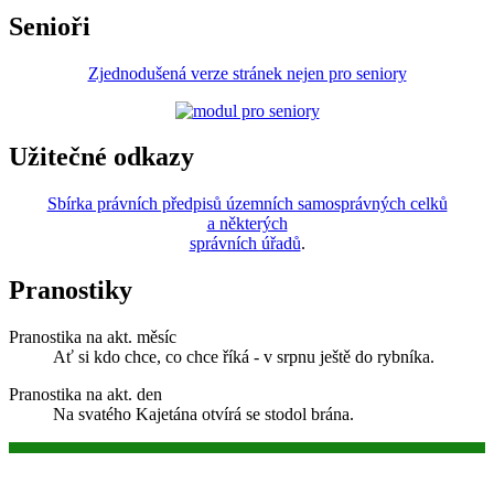
Senioři
Zjednodušená verze stránek nejen pro seniory
Užitečné odkazy
Sbírka právních předpisů územních samosprávných celků
a některých
správních úřadů
.
Pranostiky
Pranostika na akt. měsíc
Ať si kdo chce, co chce říká - v srpnu ještě do rybníka.
Pranostika na akt. den
Na svatého Kajetána otvírá se stodol brána.