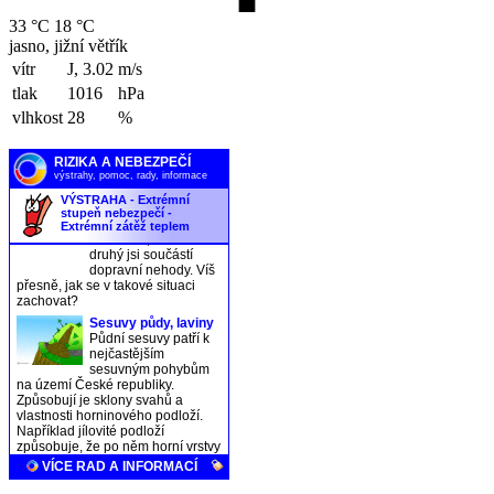
33 °C
18 °C
jasno, jižní větřík
vítr
J, 3.02
m/s
tlak
1016
hPa
vlhkost
28
%