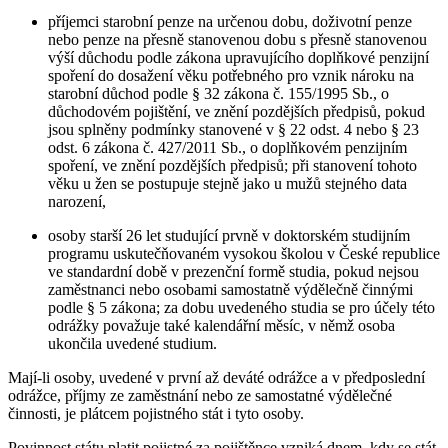
příjemci starobní penze na určenou dobu, doživotní penze
nebo penze na přesně stanovenou dobu s přesně stanovenou
výší důchodu podle zákona upravujícího doplňkové penzijní
spoření do dosažení věku potřebného pro vznik nároku na
starobní důchod podle § 32 zákona č. 155/1995 Sb., o
důchodovém pojištění, ve znění pozdějších předpisů, pokud
jsou splněny podmínky stanovené v § 22 odst. 4 nebo § 23
odst. 6 zákona č. 427/2011 Sb., o doplňkovém penzijním
spoření, ve znění pozdějších předpisů; při stanovení tohoto
věku u žen se postupuje stejně jako u mužů stejného data
narození,
osoby starší 26 let studující prvně v doktorském studijním
programu uskutečňovaném vysokou školou v České republice
ve standardní době v prezenční formě studia, pokud nejsou
zaměstnanci nebo osobami samostatně výdělečně činnými
podle § 5 zákona; za dobu uvedeného studia se pro účely této
odrážky považuje také kalendářní měsíc, v němž osoba
ukončila uvedené studium.
Mají-li osoby, uvedené v první až deváté odrážce a v předposlední
odrážce, příjmy ze zaměstnání nebo ze samostatné výdělečné
činnosti, je plátcem pojistného stát i tyto osoby.
Povinnost státu platit pojistné za pojištěnce vzniká dnem, kdy se stát