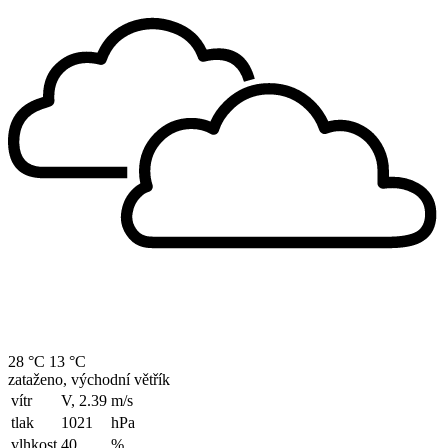
28 °C
13 °C
zataženo, východní větřík
vítr
V, 2.39
m/s
tlak
1021
hPa
vlhkost
40
%