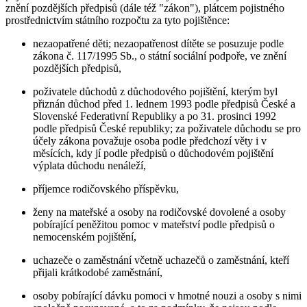
znění pozdějších předpisů (dále též "zákon"), plátcem pojistného
prostřednictvím státního rozpočtu za tyto pojištěnce:
nezaopatřené děti; nezaopatřenost dítěte se posuzuje podle
zákona č. 117/1995 Sb., o státní sociální podpoře, ve znění
pozdějších předpisů,
poživatele důchodů z důchodového pojištění, kterým byl
přiznán důchod před 1. lednem 1993 podle předpisů České a
Slovenské Federativní Republiky a po 31. prosinci 1992
podle předpisů České republiky; za poživatele důchodu se pro
účely zákona považuje osoba podle předchozí věty i v
měsících, kdy jí podle předpisů o důchodovém pojištění
výplata důchodu nenáleží,
příjemce rodičovského příspěvku,
ženy na mateřské a osoby na rodičovské dovolené a osoby
pobírající peněžitou pomoc v mateřství podle předpisů o
nemocenském pojištění,
uchazeče o zaměstnání včetně uchazečů o zaměstnání, kteří
přijali krátkodobé zaměstnání,
osoby pobírající dávku pomoci v hmotné nouzi a osoby s nimi