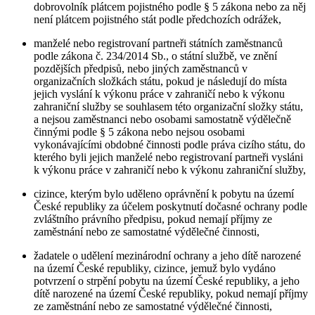
dobrovolník plátcem pojistného podle § 5 zákona nebo za něj
není plátcem pojistného stát podle předchozích odrážek,
manželé nebo registrovaní partneři státních zaměstnanců
podle zákona č. 234/2014 Sb., o státní službě, ve znění
pozdějších předpisů, nebo jiných zaměstnanců v
organizačních složkách státu, pokud je následují do místa
jejich vyslání k výkonu práce v zahraničí nebo k výkonu
zahraniční služby se souhlasem této organizační složky státu,
a nejsou zaměstnanci nebo osobami samostatně výdělečně
činnými podle § 5 zákona nebo nejsou osobami
vykonávajícími obdobné činnosti podle práva cizího státu, do
kterého byli jejich manželé nebo registrovaní partneři vysláni
k výkonu práce v zahraničí nebo k výkonu zahraniční služby,
cizince, kterým bylo uděleno oprávnění k pobytu na území
České republiky za účelem poskytnutí dočasné ochrany podle
zvláštního právního předpisu, pokud nemají příjmy ze
zaměstnání nebo ze samostatné výdělečné činnosti,
žadatele o udělení mezinárodní ochrany a jeho dítě narozené
na území České republiky, cizince, jemuž bylo vydáno
potvrzení o strpění pobytu na území České republiky, a jeho
dítě narozené na území České republiky, pokud nemají příjmy
ze zaměstnání nebo ze samostatné výdělečné činnosti,