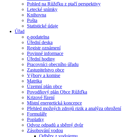
Pohled na Růžďku z ptačí perspektivy
Letecké snímky
Knihovna
Pošta
Statistické údaje
Úřad
e-podatelna
Úřední deska
Registr oznámení
Povinné informace
Úřední hodiny
Pracovníci obecního úřadu
Zastupitelstvo obce
Výbory a komise
Matrika
Územní plán obce
Povodňový plán Obce Růžďka
Krizové řízení
Místní energetická koncepce
Přehled možných zdrojů rizik a analýza ohrožení
Formuláře
Poplatky
Odvoz odpadů a sběrný dvůr
Zásobování vodou
Odběry z vodojemu