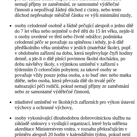
nemají příjmy ze zaměstnání, ze samostatné výdělečné
činnosti a nepožívají žádný důchod z ciziny, nebo tento
důchod nepřesahuje měsíčně částku ve výši minimální mzdy,
osoby celodenně osobně a řádně pečující alespoň o jedno dítě
do 7 let věku nebo nejméně o dvě děti do 15 let věku, nejde-li
o osoby uvedené ve třetí nebo čtvrté odrážce; podmínka
celodenní péče se považuje za splněnou i tehdy, je-li dítě
předškolního věku umístěno v jeslích (mateřské škole), popř.
v obdobném zařízení na dobu, která nepřevyšuje čtyři hodiny
denně, a jde-li o dítě plnící povinnou školní docházku, po
dobu návštěvy školy, s výjimkou umístění v zařízení s
týdenním či celoročním pobytem; za takové osoby se
považuje vždy pouze jedna osoba, a to buď otec nebo matka
dítěte, nebo osoba, která převzala dítě do trvalé péče
nahrazující péči rodičů, pokud nemají příjmy ze zaměstnání
nebo ze samostatné výdělečné činnosti,
mladistvé umístěné ve školských zařízeních pro výkon ústavní
výchovy a ochranné výchovy,
osoby vykonávající dlouhodobou dobrovolnickou službu na
základě smlouvy s vysílající organizací, které byla udělena
akreditace Ministerstvem vnitra, v rozsahu překračujícím v
průměru alespoň 20 hodin v kalendářním týdnu, pokud není