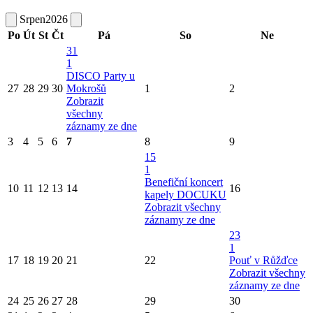
Srpen
2026
Po
Út
St
Čt
Pá
So
Ne
31
1
DISCO Party u
27
28
29
30
Mokrošů
1
2
Zobrazit
všechny
záznamy ze dne
3
4
5
6
7
8
9
15
1
Benefiční koncert
10
11
12
13
14
16
kapely DOCUKU
Zobrazit všechny
záznamy ze dne
23
1
17
18
19
20
21
22
Pouť v Růžďce
Zobrazit všechny
záznamy ze dne
24
25
26
27
28
29
30