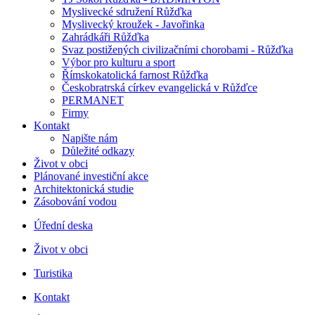
Myslivecké sdružení Růžďka
Myslivecký kroužek - Javořinka
Zahrádkáři Růžďka
Svaz postižených civilizačními chorobami - Růžďka
Výbor pro kulturu a sport
Římskokatolická farnost Růžďka
Českobratrská církev evangelická v Růžďce
PERMANET
Firmy
Kontakt
Napište nám
Důležité odkazy
Život v obci
Plánované investiční akce
Architektonická studie
Zásobování vodou
Úřední deska
Život v obci
Turistika
Kontakt