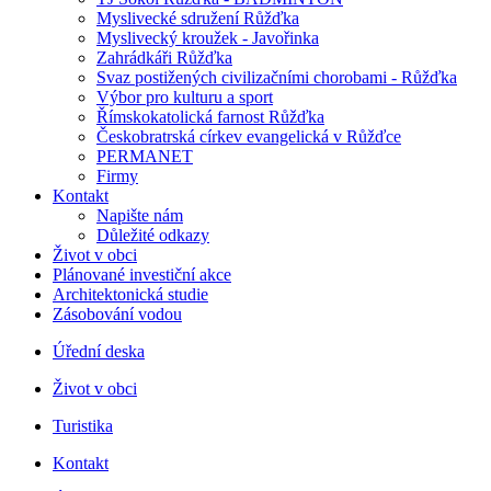
Myslivecké sdružení Růžďka
Myslivecký kroužek - Javořinka
Zahrádkáři Růžďka
Svaz postižených civilizačními chorobami - Růžďka
Výbor pro kulturu a sport
Římskokatolická farnost Růžďka
Českobratrská církev evangelická v Růžďce
PERMANET
Firmy
Kontakt
Napište nám
Důležité odkazy
Život v obci
Plánované investiční akce
Architektonická studie
Zásobování vodou
Úřední deska
Život v obci
Turistika
Kontakt