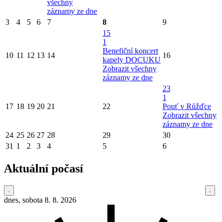
všechny
záznamy ze dne
3
4
5
6
7
8
9
15
1
Benefiční koncert
10
11
12
13
14
16
kapely DOCUKU
Zobrazit všechny
záznamy ze dne
23
1
17
18
19
20
21
22
Pouť v Růžďce
Zobrazit všechny
záznamy ze dne
24
25
26
27
28
29
30
31
1
2
3
4
5
6
Aktuální počasí
dnes, sobota 8. 8. 2026