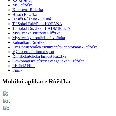
ZŠ Růžďka
MŠ Růžďka
Knihovna Růžďka
Hasiči Růžďka
Hasiči Růžďka - Dušná
TJ Sokol Růžďka - KOPANÁ
TJ Sokol Růžďka - BADMINTON
Myslivecké sdružení Růžďka
Myslivecký kroužek - Javořinka
Zahrádkáři Růžďka
Svaz postižených civilizačními chorobami - Růžďka
Výbor pro kulturu a sport
Římskokatolická farnost Růžďka
Českobratrská církev evangelická v Růžďce
PERMANET
Firmy
Mobilní aplikace Růžďka