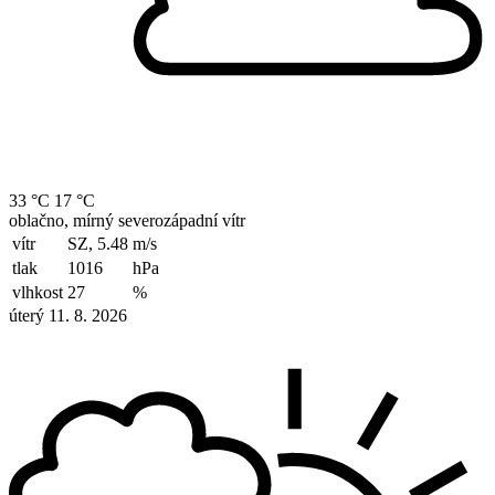
33 °C
17 °C
oblačno, mírný severozápadní vítr
vítr
SZ, 5.48
m/s
tlak
1016
hPa
vlhkost
27
%
úterý 11. 8. 2026