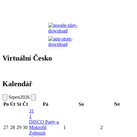
Virtuální Česko
Kalendář
Srpen
2026
Po
Út
St
Čt
Pá
So
Ne
31
1
DISCO Party u
27
28
29
30
Mokrošů
1
2
Zobrazit