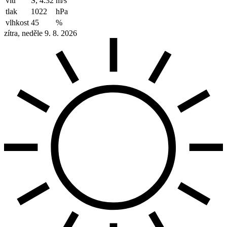
vítr
S, 4.32
m/s
tlak
1022
hPa
vlhkost
45
%
zítra, neděle 9. 8. 2026