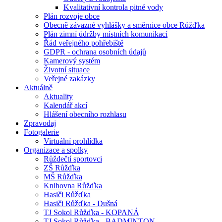
Kvalitativní kontrola pitné vody
Plán rozvoje obce
Obecně závazné vyhlášky a směrnice obce Růžďka
Plán zimní údržby místních komunikací
Řád veřejného pohřebiště
GDPR - ochrana osobních údajů
Kamerový systém
Životní situace
Veřejné zakázky
Aktuálně
Aktuality
Kalendář akcí
Hlášení obecního rozhlasu
Zpravodaj
Fotogalerie
Virtuální prohlídka
Organizace a spolky
Růždečtí sportovci
ZŠ Růžďka
MŠ Růžďka
Knihovna Růžďka
Hasiči Růžďka
Hasiči Růžďka - Dušná
TJ Sokol Růžďka - KOPANÁ
TJ Sokol Růžďka - BADMINTON