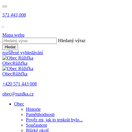
571 443 008
Mapa webu
Hledaný výraz
Hledat
rozšířené vyhledávání
Obec
Růžďka
Obec
Růžďka
+420 571 443 008
obec@ruzdka.cz
Obec
Historie
Pamětihodnosti
Pověz mi, jak to tenkrát bylo...
Současnost
Blízké okolí