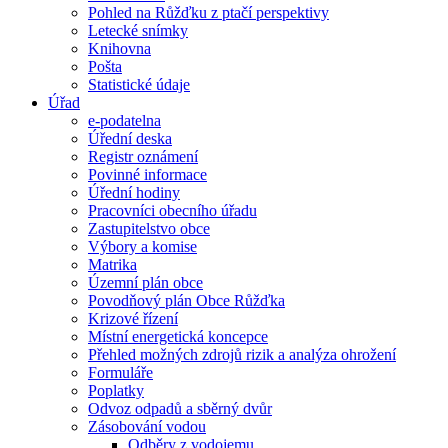
Pohled na Růžďku z ptačí perspektivy
Letecké snímky
Knihovna
Pošta
Statistické údaje
Úřad
e-podatelna
Úřední deska
Registr oznámení
Povinné informace
Úřední hodiny
Pracovníci obecního úřadu
Zastupitelstvo obce
Výbory a komise
Matrika
Územní plán obce
Povodňový plán Obce Růžďka
Krizové řízení
Místní energetická koncepce
Přehled možných zdrojů rizik a analýza ohrožení
Formuláře
Poplatky
Odvoz odpadů a sběrný dvůr
Zásobování vodou
Odběry z vodojemu