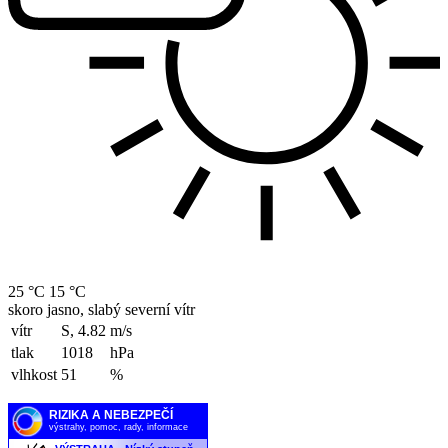
25 °C
15 °C
skoro jasno, slabý severní vítr
vítr
S, 4.82
m/s
tlak
1018
hPa
vlhkost
51
%