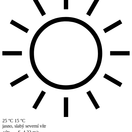
25 °C
15 °C
jasno, slabý severní vítr