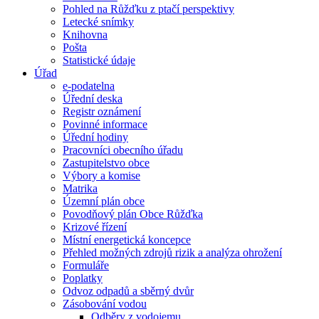
Pohled na Růžďku z ptačí perspektivy
Letecké snímky
Knihovna
Pošta
Statistické údaje
Úřad
e-podatelna
Úřední deska
Registr oznámení
Povinné informace
Úřední hodiny
Pracovníci obecního úřadu
Zastupitelstvo obce
Výbory a komise
Matrika
Územní plán obce
Povodňový plán Obce Růžďka
Krizové řízení
Místní energetická koncepce
Přehled možných zdrojů rizik a analýza ohrožení
Formuláře
Poplatky
Odvoz odpadů a sběrný dvůr
Zásobování vodou
Odběry z vodojemu