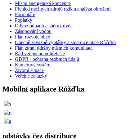
Místní energetická koncepce
Přehled možných zdrojů rizik a analýza ohrožení
Formuláře
Poplatky
Odvoz odpadů a sběrný dvůr
Zásobování vodou
Plán rozvoje obce
Obecně závazné vyhlášky a směrnice obce Růžďka
Plán zimní údržby místních komunikací
Řád veřejného pohřebiště
GDPR - ochrana osobních údajů
Kamerový systém
Životní situace
Veřejné zakázky
Mobilní aplikace Růžďka
odstávky čez distribuce