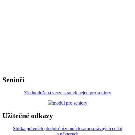
Senioři
Zjednodušená verze stránek nejen pro seniory
Užitečné odkazy
Sbírka právních předpisů územních samosprávných celků
a některých