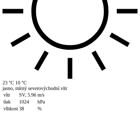
23 °C
10 °C
jasno, mírný severovýchodní vítr
vítr
SV, 5.96
m/s
tlak
1024
hPa
vlhkost
38
%