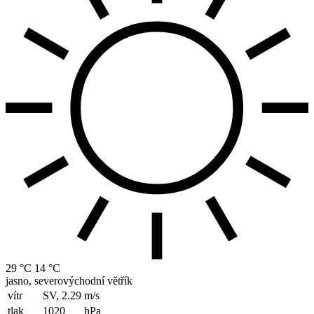
29 °C
14 °C
jasno, severovýchodní větřík
vítr
SV, 2.29
m/s
tlak
1020
hPa