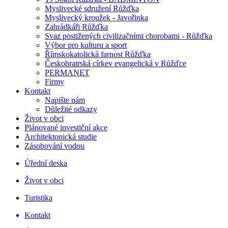
Myslivecké sdružení Růžďka
Myslivecký kroužek - Javořinka
Zahrádkáři Růžďka
Svaz postižených civilizačními chorobami - Růžďka
Výbor pro kulturu a sport
Římskokatolická farnost Růžďka
Českobratrská církev evangelická v Růžďce
PERMANET
Firmy
Kontakt
Napište nám
Důležité odkazy
Život v obci
Plánované investiční akce
Architektonická studie
Zásobování vodou
Úřední deska
Život v obci
Turistika
Kontakt