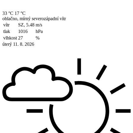
33 °C
17 °C
oblačno, mírný severozápadní vítr
vítr
SZ, 5.48
m/s
tlak
1016
hPa
vlhkost
27
%
úterý 11. 8. 2026