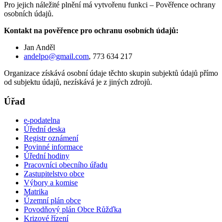
Pro jejich náležité plnění má vytvořenu funkci – Pověřence ochrany
osobních údajů.
Kontakt na pověřence pro ochranu osobních údajů:
Jan Anděl
andelpo@gmail.com
, 773 634 217
Organizace získává osobní údaje těchto skupin subjektů údajů přímo
od subjektu údajů, nezískává je z jiných zdrojů.
Úřad
e-podatelna
Úřední deska
Registr oznámení
Povinné informace
Úřední hodiny
Pracovníci obecního úřadu
Zastupitelstvo obce
Výbory a komise
Matrika
Územní plán obce
Povodňový plán Obce Růžďka
Krizové řízení