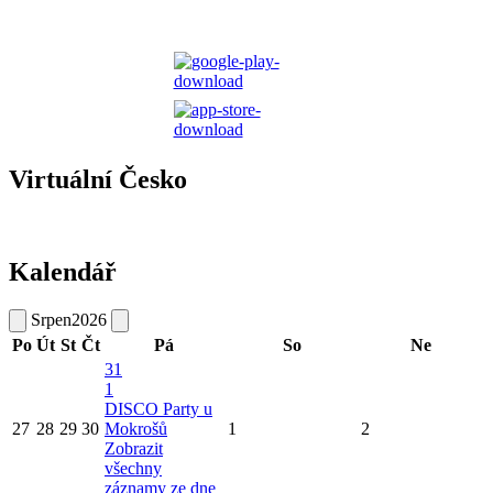
Virtuální Česko
Kalendář
Srpen
2026
Po
Út
St
Čt
Pá
So
Ne
31
1
DISCO Party u
27
28
29
30
Mokrošů
1
2
Zobrazit
všechny
záznamy ze dne