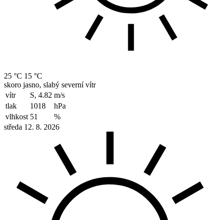
25 °C
15 °C
skoro jasno, slabý severní vítr
vítr
S, 4.82
m/s
tlak
1018
hPa
vlhkost
51
%
středa 12. 8. 2026