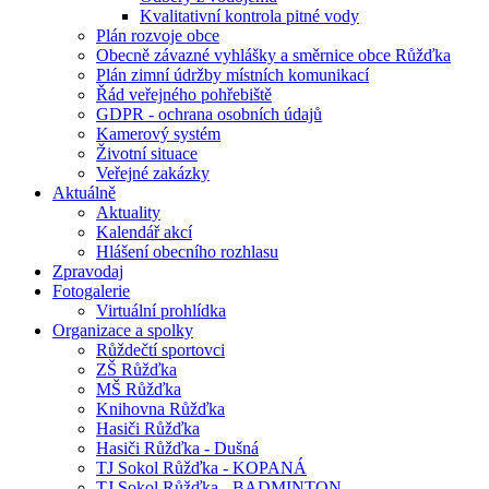
Kvalitativní kontrola pitné vody
Plán rozvoje obce
Obecně závazné vyhlášky a směrnice obce Růžďka
Plán zimní údržby místních komunikací
Řád veřejného pohřebiště
GDPR - ochrana osobních údajů
Kamerový systém
Životní situace
Veřejné zakázky
Aktuálně
Aktuality
Kalendář akcí
Hlášení obecního rozhlasu
Zpravodaj
Fotogalerie
Virtuální prohlídka
Organizace a spolky
Růždečtí sportovci
ZŠ Růžďka
MŠ Růžďka
Knihovna Růžďka
Hasiči Růžďka
Hasiči Růžďka - Dušná
TJ Sokol Růžďka - KOPANÁ
TJ Sokol Růžďka - BADMINTON