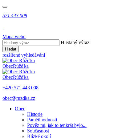
571 443 008
Mapa webu
Hledaný výraz
Hledat
rozšířené vyhledávání
Obec
Růžďka
Obec
Růžďka
+420 571 443 008
obec@ruzdka.cz
Obec
Historie
Pamětihodnosti
Pověz mi, jak to tenkrát bylo...
Současnost
Blízké okolí