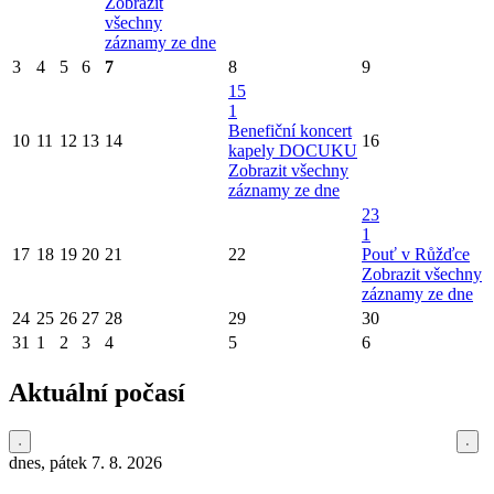
Zobrazit
všechny
záznamy ze dne
3
4
5
6
7
8
9
15
1
Benefiční koncert
10
11
12
13
14
16
kapely DOCUKU
Zobrazit všechny
záznamy ze dne
23
1
17
18
19
20
21
22
Pouť v Růžďce
Zobrazit všechny
záznamy ze dne
24
25
26
27
28
29
30
31
1
2
3
4
5
6
Aktuální počasí
dnes, pátek 7. 8. 2026