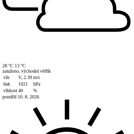
28 °C
13 °C
zataženo, východní větřík
vítr
V, 2.39
m/s
tlak
1021
hPa
vlhkost
40
%
pondělí 10. 8. 2026