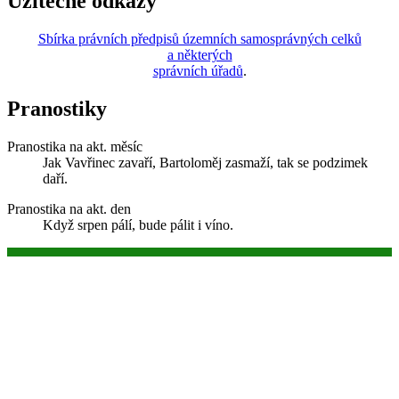
Užitečné odkazy
Sbírka právních předpisů územních samosprávných celků
a některých
správních úřadů
.
Pranostiky
Pranostika na akt. měsíc
Jak Vavřinec zavaří, Bartoloměj zasmaží, tak se podzimek
daří.
Pranostika na akt. den
Když srpen pálí, bude pálit i víno.