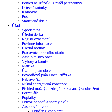
Pohled na Růžďku z ptačí perspektivy
Letecké snímky
Knihovna
Pošta
Statistické údaje
Úřad
e-podatelna
Úřední deska
Registr oznámení
Povinné informace
Úřední hodiny
Pracovníci obecního úřadu
Zastupitelstvo obce
Výbory a komise
Matrika
Územní plán obce
Povodňový plán Obce Růžďka
Krizové řízení
Místní energetická koncepce
Přehled možných zdrojů rizik a analýza ohrožení
Formuláře
Poplatky
Odvoz odpadů a sběrný dvůr
Zásobování vodou
Odběry z vodojemu