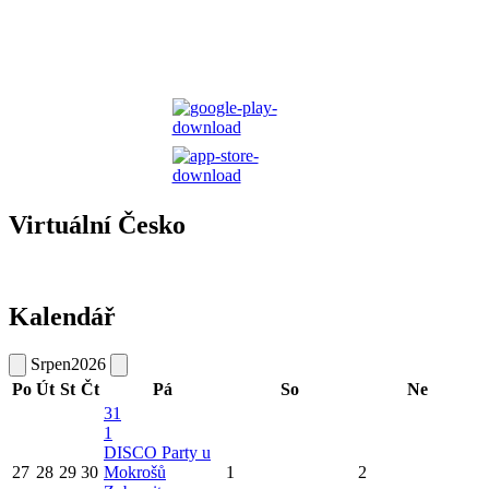
Virtuální Česko
Kalendář
Srpen
2026
Po
Út
St
Čt
Pá
So
Ne
31
1
DISCO Party u
27
28
29
30
Mokrošů
1
2