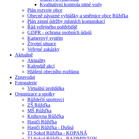
Kvalitativní kontrola pitné vody
Plán rozvoje obce
Obecně závazné vyhlášky a směrnice obce Růžďka
Plán zimní údržby místních komunikací
Řád veřejného pohřebiště
GDPR - ochrana osobních údajů
Kamerový systém
Životní situace
Veřejné zakázky
Aktuálně
Aktuality
Kalendář akcí
Hlášení obecního rozhlasu
Zpravodaj
Fotogalerie
Virtuální prohlídka
Organizace a spolky
Růždečtí sportovci
ZŠ Růžďka
MŠ Růžďka
Knihovna Růžďka
Hasiči Růžďka
Hasiči Růžďka - Dušná
TJ Sokol Růžďka - KOPANÁ
TJ Sokol Růžďka - BADMINTON