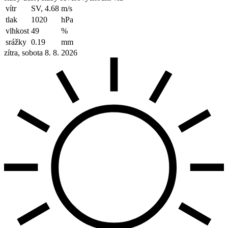
vítr
SV, 4.68
m/s
tlak
1020
hPa
vlhkost
49
%
srážky
0.19
mm
zítra, sobota 8. 8. 2026