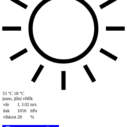
33 °C
18 °C
jasno, jižní větřík
vítr
J, 3.02
m/s
tlak
1016
hPa
vlhkost
28
%