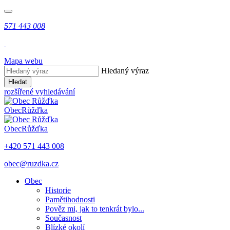
571 443 008
Mapa webu
Hledaný výraz
Hledat
rozšířené vyhledávání
Obec
Růžďka
Obec
Růžďka
+420 571 443 008
obec@ruzdka.cz
Obec
Historie
Pamětihodnosti
Pověz mi, jak to tenkrát bylo...
Současnost
Blízké okolí