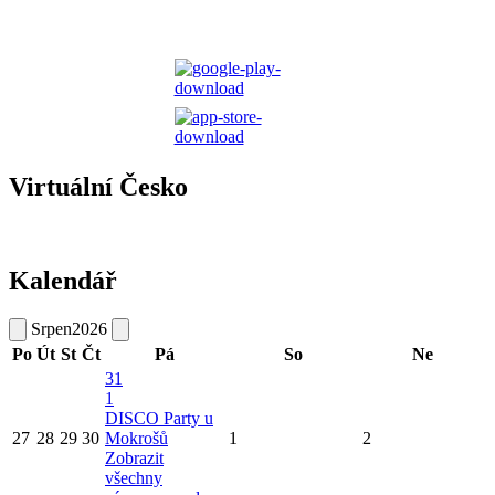
Virtuální Česko
Kalendář
Srpen
2026
Po
Út
St
Čt
Pá
So
Ne
31
1
DISCO Party u
27
28
29
30
Mokrošů
1
2
Zobrazit
všechny