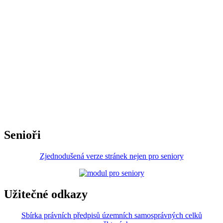
Senioři
Zjednodušená verze stránek nejen pro seniory
Užitečné odkazy
Sbírka právních předpisů územních samosprávných celků