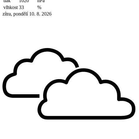
tlak
1020
hPa
vlhkost
33
%
zítra, pondělí 10. 8. 2026