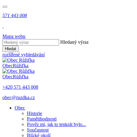
571 443 008
Mapa webu
Hledaný výraz
Hledat
rozšířené vyhledávání
Obec
Růžďka
Obec
Růžďka
+420 571 443 008
obec@ruzdka.cz
Obec
Historie
Pamětihodnosti
Pověz mi, jak to tenkrát bylo...
Současnost
Blízké okolí