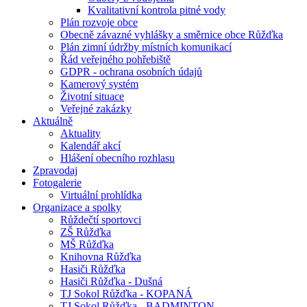
Kvalitativní kontrola pitné vody
Plán rozvoje obce
Obecně závazné vyhlášky a směrnice obce Růžďka
Plán zimní údržby místních komunikací
Řád veřejného pohřebiště
GDPR - ochrana osobních údajů
Kamerový systém
Životní situace
Veřejné zakázky
Aktuálně
Aktuality
Kalendář akcí
Hlášení obecního rozhlasu
Zpravodaj
Fotogalerie
Virtuální prohlídka
Organizace a spolky
Růždečtí sportovci
ZŠ Růžďka
MŠ Růžďka
Knihovna Růžďka
Hasiči Růžďka
Hasiči Růžďka - Dušná
TJ Sokol Růžďka - KOPANÁ
TJ Sokol Růžďka - BADMINTON