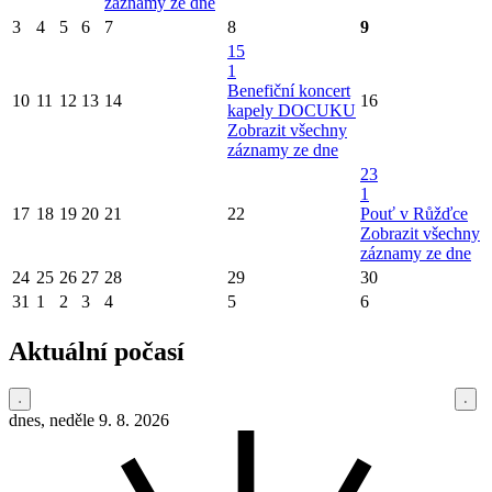
záznamy ze dne
3
4
5
6
7
8
9
15
1
Benefiční koncert
10
11
12
13
14
16
kapely DOCUKU
Zobrazit všechny
záznamy ze dne
23
1
17
18
19
20
21
22
Pouť v Růžďce
Zobrazit všechny
záznamy ze dne
24
25
26
27
28
29
30
31
1
2
3
4
5
6
Aktuální počasí
dnes, neděle 9. 8. 2026