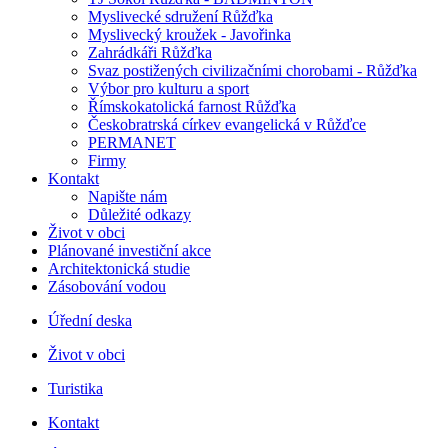
Myslivecké sdružení Růžďka
Myslivecký kroužek - Javořinka
Zahrádkáři Růžďka
Svaz postižených civilizačními chorobami - Růžďka
Výbor pro kulturu a sport
Římskokatolická farnost Růžďka
Českobratrská církev evangelická v Růžďce
PERMANET
Firmy
Kontakt
Napište nám
Důležité odkazy
Život v obci
Plánované investiční akce
Architektonická studie
Zásobování vodou
Úřední deska
Život v obci
Turistika
Kontakt