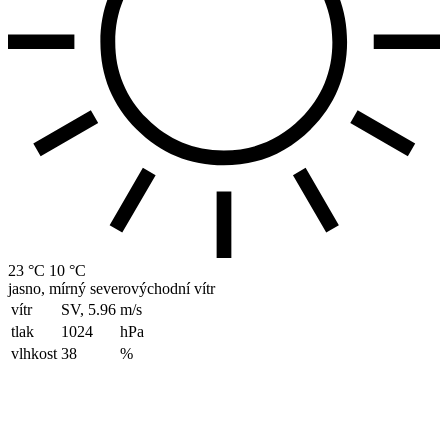
23 °C
10 °C
jasno, mírný severovýchodní vítr
vítr
SV, 5.96
m/s
tlak
1024
hPa
vlhkost
38
%