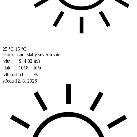
25 °C
15 °C
skoro jasno, slabý severní vítr
vítr
S, 4.82
m/s
tlak
1018
hPa
vlhkost
51
%
středa 12. 8. 2026