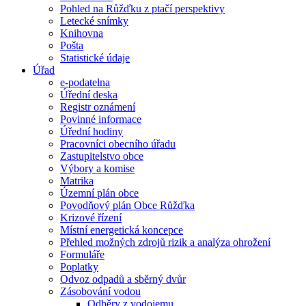
Pohled na Růžďku z ptačí perspektivy
Letecké snímky
Knihovna
Pošta
Statistické údaje
Úřad
e-podatelna
Úřední deska
Registr oznámení
Povinné informace
Úřední hodiny
Pracovníci obecního úřadu
Zastupitelstvo obce
Výbory a komise
Matrika
Územní plán obce
Povodňový plán Obce Růžďka
Krizové řízení
Místní energetická koncepce
Přehled možných zdrojů rizik a analýza ohrožení
Formuláře
Poplatky
Odvoz odpadů a sběrný dvůr
Zásobování vodou
Odběry z vodojemu