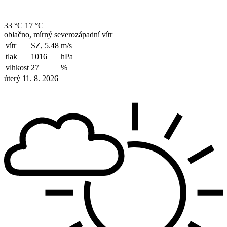
33 °C
17 °C
oblačno, mírný severozápadní vítr
vítr
SZ, 5.48
m/s
tlak
1016
hPa
vlhkost
27
%
úterý 11. 8. 2026