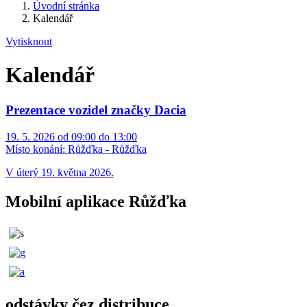
Úvodní stránka
Kalendář
Vytisknout
Kalendář
Prezentace vozidel značky Dacia
19. 5. 2026 od 09:00 do 13:00
Místo konání:
Růžďka - Růžďka
V úterý 19. května 2026.
Mobilní aplikace Růžďka
odstávky čez distribuce