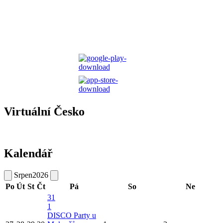
Virtuální Česko
Kalendář
Srpen
2026
Po
Út
St
Čt
Pá
So
Ne
31
1
DISCO Party u