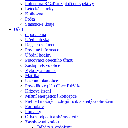
Pohled na Růžďku z ptačí perspektivy
Letecké snímky
Knihovna
Pošta
Statistické údaje
Úřad
e-podatelna
Úřední deska
Registr oznámení
Povinné informace
Úřední hodiny
Pracovníci obecního úřadu
Zastupitelstvo obce
Výbory a komise
Matrika
Územní plán obce
Povodňový plán Obce Růžďka
Krizové řízení
Místní energetická koncepce
Přehled možných zdrojů rizik a analýza ohrožení
Formuláře
Poplatky
Odvoz odpadů a sběrný dvůr
Zásobování vodou
Odběry z vodojemu