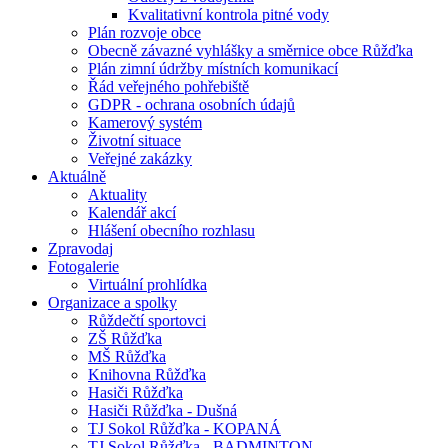
Kvalitativní kontrola pitné vody
Plán rozvoje obce
Obecně závazné vyhlášky a směrnice obce Růžďka
Plán zimní údržby místních komunikací
Řád veřejného pohřebiště
GDPR - ochrana osobních údajů
Kamerový systém
Životní situace
Veřejné zakázky
Aktuálně
Aktuality
Kalendář akcí
Hlášení obecního rozhlasu
Zpravodaj
Fotogalerie
Virtuální prohlídka
Organizace a spolky
Růždečtí sportovci
ZŠ Růžďka
MŠ Růžďka
Knihovna Růžďka
Hasiči Růžďka
Hasiči Růžďka - Dušná
TJ Sokol Růžďka - KOPANÁ
TJ Sokol Růžďka - BADMINTON