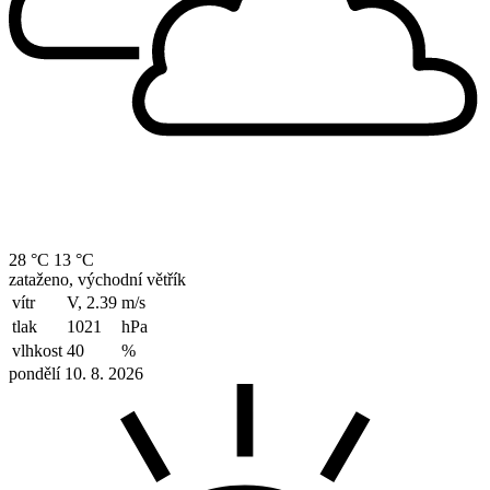
28 °C
13 °C
zataženo, východní větřík
vítr
V, 2.39
m/s
tlak
1021
hPa
vlhkost
40
%
pondělí 10. 8. 2026