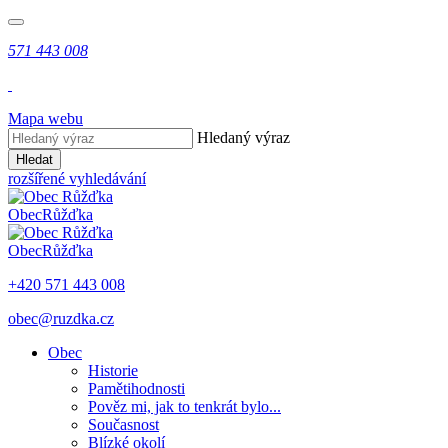
571 443 008
Mapa webu
Hledaný výraz
Hledat
rozšířené vyhledávání
Obec
Růžďka
Obec
Růžďka
+420 571 443 008
obec@ruzdka.cz
Obec
Historie
Pamětihodnosti
Pověz mi, jak to tenkrát bylo...
Současnost
Blízké okolí