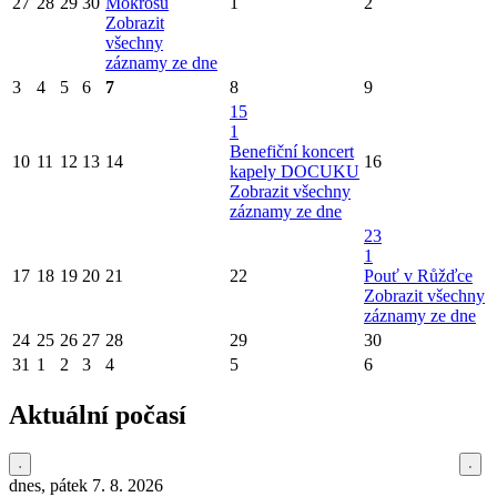
27
28
29
30
Mokrošů
1
2
Zobrazit
všechny
záznamy ze dne
3
4
5
6
7
8
9
15
1
Benefiční koncert
10
11
12
13
14
16
kapely DOCUKU
Zobrazit všechny
záznamy ze dne
23
1
17
18
19
20
21
22
Pouť v Růžďce
Zobrazit všechny
záznamy ze dne
24
25
26
27
28
29
30
31
1
2
3
4
5
6
Aktuální počasí
dnes, pátek 7. 8. 2026