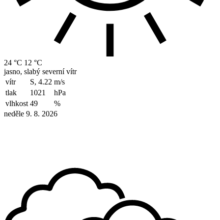
24 °C
12 °C
jasno, slabý severní vítr
vítr
S, 4.22
m/s
tlak
1021
hPa
vlhkost
49
%
neděle 9. 8. 2026