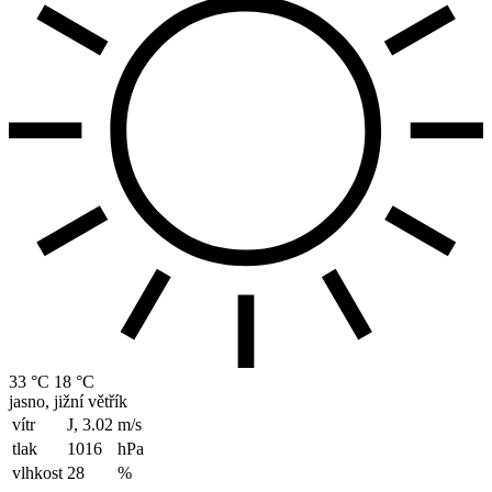
33 °C
18 °C
jasno, jižní větřík
vítr
J, 3.02
m/s
tlak
1016
hPa
vlhkost
28
%