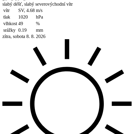
slabý déšť, slabý severovýchodní vítr
vítr
SV, 4.68
m/s
tlak
1020
hPa
vlhkost
49
%
srážky
0.19
mm
zítra, sobota 8. 8. 2026