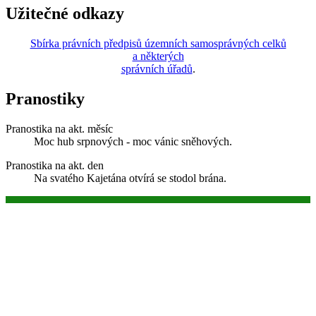
Užitečné odkazy
Sbírka právních předpisů územních samosprávných celků
a některých
správních úřadů
.
Pranostiky
Pranostika na akt. měsíc
Moc hub srpnových - moc vánic sněhových.
Pranostika na akt. den
Na svatého Kajetána otvírá se stodol brána.