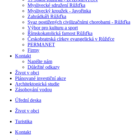
Myslivecké sdružení Růžďka
Myslivecký kroužek - Javořinka
Zahrádkáři Růžďka
Svaz postižených civilizačními chorobami - Růžďka
Výbor pro kulturu a sport
Římskokatolická farnost Růžďka
Českobratrská církev evangelická v Růžďce
PERMANET
Firmy
Kontakt
Napište nám
Důležité odkazy
Život v obci
Plánované investiční akce
Architektonická studie
Zásobování vodou
Úřední deska
Život v obci
Turistika
Kontakt